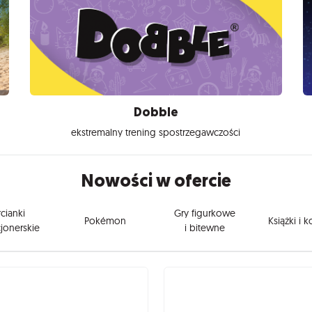
Dobble
ekstremalny trening spostrzegawczości
Nowości w ofercie
cianki
Gry figurkowe
Pokémon
Książki i 
jonerskie
i bitewne