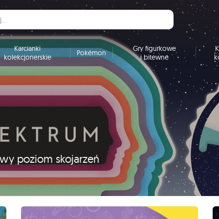
Karcianki
Gry figurkowe
K
Pokémon
kolekcjonerskie
i bitewne
k
nowy poziom skojarzeń