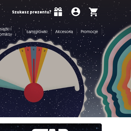
Szukasz prezentu?
siążki i
Łamigłówki
Akcesoria
Promocje
omiksy