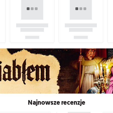
Najnowsze recenzje