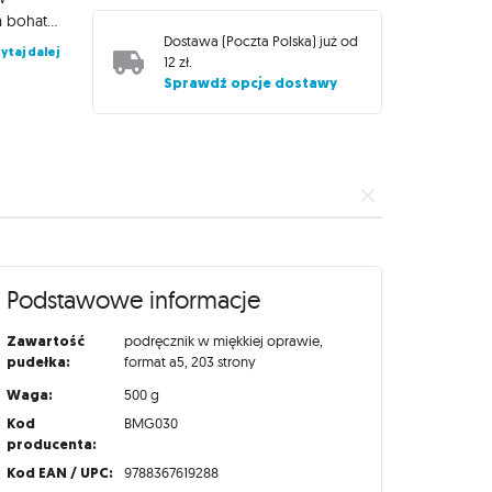
piersiach lokacji, niesamowitej magii oraz potężnych istot. Niczym bohaterowie z mitów i legend, wasze postaci zaczną swoją podróż jako zwykli ludzie i wkroczą na ścieżkę pełnego chwały przeznaczenia. Wreszcie urosną w siłę tak wielką, że będą w stanie przeciwstawić się samym bogom, w prawdziwym duchu JRPG! Dlaczego Atlas high fantasy przyda się Waszej drużynie? Zanurzcie się w tym klasycznym, epickim gatunku wraz z 4 nowymi klasami postaci (Pieśniarz, Dowódczyni, Tancerka i Symbolista) oraz mnóstwem nowych Heroicznych Umiejętności! 10 lokacji high fantasy: archetypowe światy z poradami oraz wskazówkami, jak rozegrać emocjonującą kampanię high fantasy! Możecie wykorzystać je także jako inspirację, aby tchnąć więcej życia w wasz własny świat! Uwolnijcie swoją kreatywność i wykreujcie niestandardowe, najpotężniejsze bronie, korzystając z nowych zasad ich tworzenia! Odkrycie Dziwactwa, czyli nową, opcjonalną zasadę, która nada waszym bohaterom więcej charakteru, a następnie przesuńcie granice ich możliwości dzięki Mocom Zero! Czeka na was 5 Złoczyńców – wymagających, nowych bossów, którzy rosną w siłę wraz z biegiem waszych przygód, stanowiąc prawdziwe, ciężkie wyzwanie dla bohaterów! Dodatek liczy 200 kolorowych stron, a ilustracje w stylu mangi oraz chibi stworzyli artyści z całego świata!
Dostawa (
Poczta Polska
) już od
ytaj dalej
12 zł
.
Sprawdź opcje dostawy
Podstawowe informacje
Zawartość
podręcznik w miękkiej oprawie,
pudełka:
format a5, 203 strony
Waga:
500 g
Kod
BMG030
producenta:
Kod EAN / UPC:
9788367619288