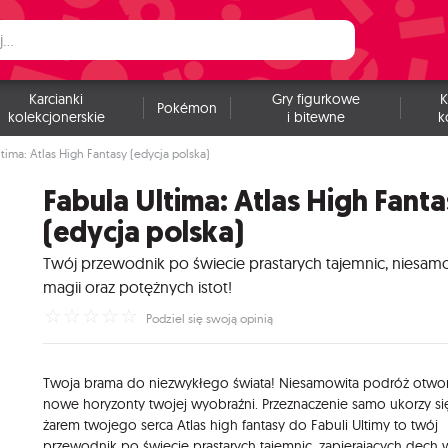
Karcianki
Gry figurkowe
K
Pokémon
kolekcjonerskie
i bitewne
k
tima: Atlas High Fantasy (edycja polska)
Fabula Ultima: Atlas High Fant
(edycja polska)
Twój przewodnik po świecie prastarych tajemnic, niesam
magii oraz potężnych istot!
☆
☆
☆
☆
☆
Podziel się swoją opinią
Twoja brama do niezwykłego świata! Niesamowita podróż otwo
nowe horyzonty twojej wyobraźni. Przeznaczenie samo ukorzy si
żarem twojego serca Atlas high fantasy do Fabuli Ultimy to twój
przewodnik po świecie prastarych tajemnic, zapierających dech 