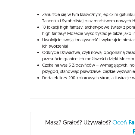
Zanurzcie się w tym klasycznym, epickim gatunku
Tancerka i Symbolista) oraz mnóstwem nowych H
10 lokacji high fantasy: archetypowe światy z p
high fantasy! Możecie wykorzystać je także jako i
Uwolnijcie swoją kreatywność i wykreujcie niesta
ich tworzenia!
Odkrycie Dziwactwa, czyli nową, opcjonalną zasa
przesuńcie granice ich możliwości dzięki Mocom
Czeka na was 5 Złoczyńców – wymagających, now
przygód, stanowiąc prawdziwe, ciężkie wyzwanie
Dodatek liczy 200 kolorowych stron, a ilustracje w 
Recenzje
Masz? Grałeś? Używałeś?
Oceń
Fa