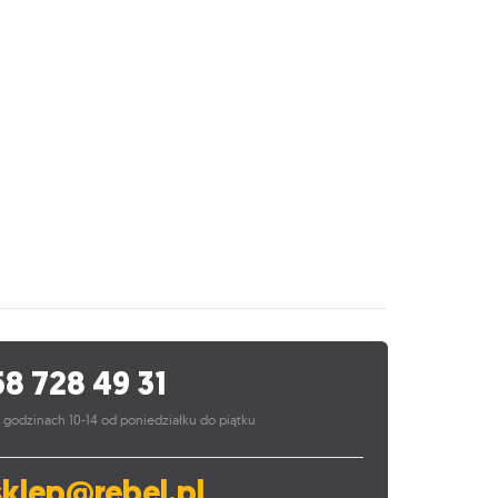
58 728 49 31
 godzinach 10-14 od poniedziałku do piątku
sklep@rebel.pl