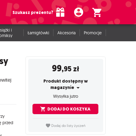
Szukasz prezentu?
siążki i
Łamigłówki
Akcesoria
Promocje
omiksy
asy
99
,95
zł
owitej
Produkt dostępny w
magazynie
Wysyłka jutro
DODAJ DO KOSZYKA
rzy
ę przed
Dodaj do listy życzeń
w