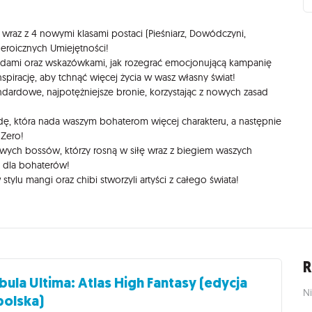
 wraz z 4 nowymi klasami postaci (Pieśniarz, Dowódczyni,
eroicznych Umiejętności!
oradami oraz wskazówkami, jak rozegrać emocjonującą kampanię
nspirację, aby tchnąć więcej życia w wasz własny świat!
ndardowe, najpotężniejsze bronie, korzystając z nowych zasad
dę, która nada waszym bohaterom więcej charakteru, a następnie
 Zero!
ych bossów, którzy rosną w siłę wraz z biegiem waszych
 dla bohaterów!
stylu mangi oraz chibi stworzyli artyści z całego świata!
R
bula Ultima: Atlas High Fantasy (edycja
Ni
polska)