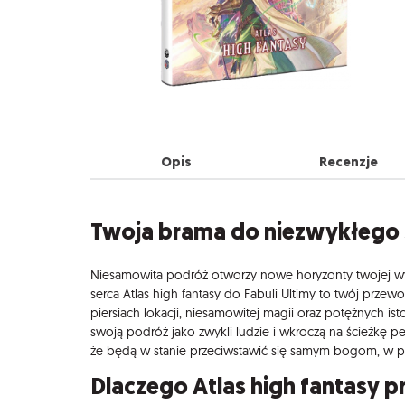
Opis
Recenzje
Opis
Twoja brama do niezwykłego 
Niesamowita podróż otworzy nowe horyzonty twojej wy
serca Atlas high fantasy do Fabuli Ultimy to twój przew
piersiach lokacji, niesamowitej magii oraz potężnych is
swoją podróż jako zwykli ludzie i wkroczą na ścieżkę p
że będą w stanie przeciwstawić się samym bogom, w 
Dlaczego Atlas high fantasy p