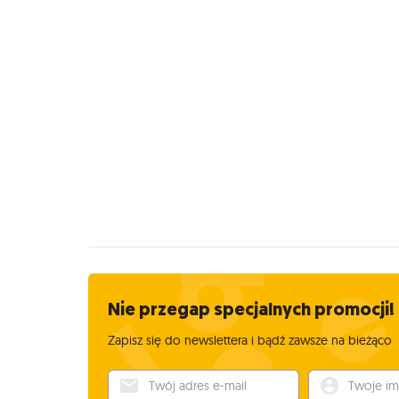
Nie przegap specjalnych promocji!
Zapisz się do newslettera i bądź zawsze na bieżąco
Twój adres e-mail
Twoje imię