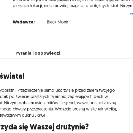
cz
Wydawca:
Black Monk
Pytania i odpowiedzi
świata!
obraźni. Przeznaczenie samo ukorzy się przed żarem twojego
odnik po świecie prastarych tajemnic, zapierających dech w
tot. Niczym bohaterowie z mitów i legend, wasze postaci zaczną
ełnego chwały przeznaczenia. Wreszcie urosną w siłę tak wielką,
prawdziwym duchu JRPG!
rzyda się Waszej drużynie?