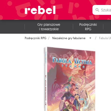
Gry planszowe
Podręczniki
i towarzyskie
RPG
Podręczniki RPG
Niezależne gry fabularne
Fabula Ul