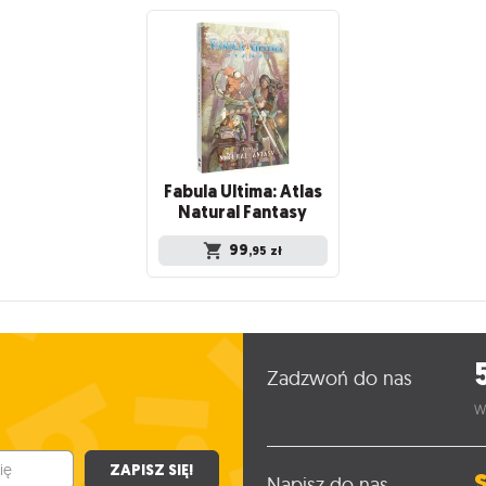
Fabula Ultima: Atlas
Natural Fantasy
99
,95
zł
Zadzwoń do nas
W
ZAPISZ SIĘ!
Napisz do nas