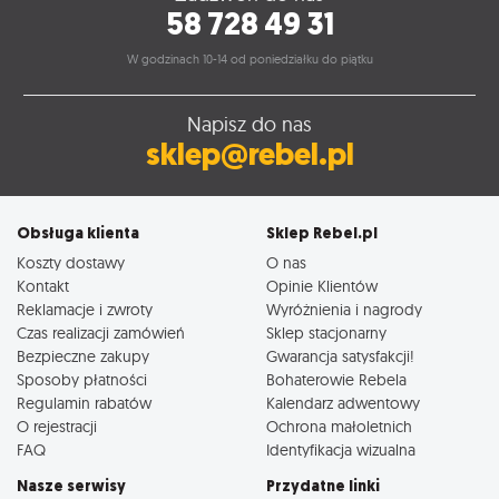
58 728 49 31
W godzinach 10-14 od poniedziałku do piątku
Napisz do nas
sklep@rebel.pl
Obsługa klienta
Sklep Rebel.pl
Koszty dostawy
O nas
Kontakt
Opinie Klientów
Reklamacje i zwroty
Wyróżnienia i nagrody
Czas realizacji zamówień
Sklep stacjonarny
Bezpieczne zakupy
Gwarancja satysfakcji!
Sposoby płatności
Bohaterowie Rebela
Regulamin rabatów
Kalendarz adwentowy
O rejestracji
Ochrona małoletnich
FAQ
Identyfikacja wizualna
Nasze serwisy
Przydatne linki