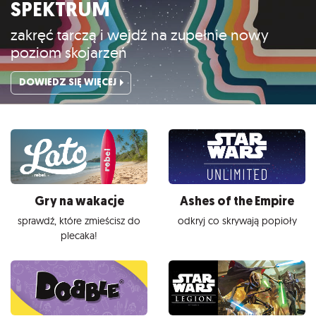
SPEKTRUM
zakręć tarczą i wejdź na zupełnie nowy
poziom skojarzeń
DOWIEDZ SIĘ WIĘCEJ
Gry na wakacje
Ashes of the Empire
sprawdź, które zmieścisz do
odkryj co skrywają popioły
plecaka!