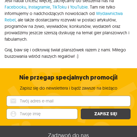
Jeśli nadal chcesz więcej, zachęcamy do śledzenia nas na
Facebooku
,
Instagramie
,
TikToku
i
YouTubie
. Tam nie tylko
informujemy o nadchodzących nowościach od
Wydawnictwa
Rebel
, ale także dostarczamy rozrywki w postaci artykułów,
programów na żywo, wywiadów, konkursów, wydarzeń oraz
prowadzimy jeszcze szerszą dyskusję na temat gier planszowych i
fabularnych.
Graj, baw się i odkrywaj świat planszówek razem z nami. Miłego
buszowania wśród naszych regałów! :)
Nie przegap specjalnych promocji!
Zapisz się do newslettera i bądź zawsze na bieżąco
Twój adres e-mail
Twoje imię
ZAPISZ SIĘ!
Zadzwoń do nas