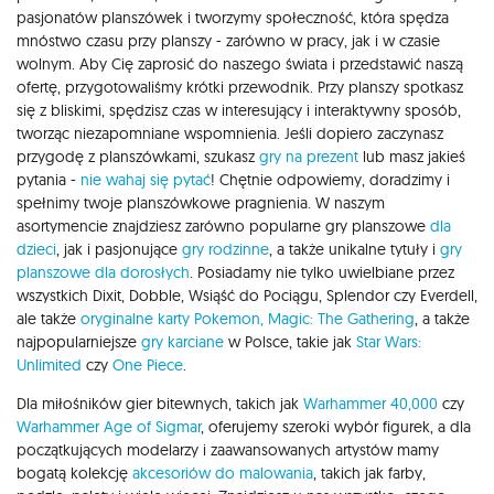
pasjonatów planszówek i tworzymy społeczność, która spędza
mnóstwo czasu przy planszy - zarówno w pracy, jak i w czasie
wolnym. Aby Cię zaprosić do naszego świata i przedstawić naszą
ofertę, przygotowaliśmy krótki przewodnik. Przy planszy spotkasz
się z bliskimi, spędzisz czas w interesujący i interaktywny sposób,
tworząc niezapomniane wspomnienia. Jeśli dopiero zaczynasz
przygodę z planszówkami, szukasz
gry na prezent
lub masz jakieś
pytania -
nie wahaj się pytać
! Chętnie odpowiemy, doradzimy i
spełnimy twoje planszówkowe pragnienia. W naszym
asortymencie znajdziesz zarówno popularne gry planszowe
dla
dzieci
, jak i pasjonujące
gry rodzinne
, a także unikalne tytuły i
gry
planszowe dla dorosłych
. Posiadamy nie tylko uwielbiane przez
wszystkich Dixit, Dobble, Wsiąść do Pociągu, Splendor czy Everdell,
ale także
oryginalne karty Pokemon,
Magic: The Gathering
, a także
najpopularniejsze
gry karciane
w Polsce, takie jak
Star Wars:
Unlimited
czy
One Piece
.
Dla miłośników gier bitewnych, takich jak
Warhammer 40,000
czy
Warhammer Age of Sigmar
, oferujemy szeroki wybór figurek, a dla
początkujących modelarzy i zaawansowanych artystów mamy
bogatą kolekcję
akcesoriów do malowania
, takich jak farby,