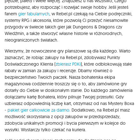
pędzle, palety i wiele więcej. Znajdziesz u nas wszystko, czego
potrzebujesz, aby rozpocząć i rozwijać swoje hobby. Jeśli jesteś
fanem
gier fabularnych
, w Rebel.pl czekają na Ciebie podręczniki,
systemy RPG i akcesoria, które pozwolą Ci przeżyć niesamowite
przygody w świecie takich gier jak Dungeons & Dragons czy
Wiedźmin, a także stworzyć własne historie w różnorodnych,
nieograniczonych światach.
Wierzymy, że nowoczesne gry planszowe są dla każdego. Warto
zaznaczyć, że robiąc zakupy na Rebel.pl, zdobywasz Punkty
Doświadczonego Klienta (
zbierasz PDKi
), które odblokowują stałe
rabaty w zamian za zakupy i recenzje. Dbamy również o
bezpieczeństwo Twoich paczek. Nasza bohaterska ekipa
magazynowa codziennie troszczy się o to, aby zamówione gry
dotarły do Ciebie w doskonałym stanie. Do każdego zamówienia
dołączamy kartę Bohatera, który pilnuje Twojej przesyłki. Gdy
uzbierasz odpowiednią liczbę kart, otrzymasz od nas Mystery Boxa
-
pakiet gier całkowicie za darmo
. Dodatkowo, na Rebel.pl masz
możliwość skorzystania z opcji zakupów w przedsprzedaży,
zdobycia unikalnych promocji i bycia pierwszym w kolejce do
wysyłki. Wystarczy tylko czekać na kuriera.