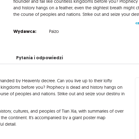
flounder and fail like countless kingdoms before you? Prophecy
and history hangs on a feather; even the slightest breath might 
cz
Wydawca:
Paizo
Pytania i odpowiedzi
manded by Heavenly decree. Can you live up to their lofty
less kingdoms before you? Prophecy is dead and history hangs on
urse of peoples and nations. Strike out and seize your destiny in
istory, cultures, and peoples of Tian Xia, with summaries of over
the continent. It's accompanied by a giant poster map
ul detail.