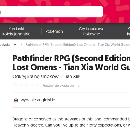
Karcianki
Gry figurkowe
K
Pokémon
kolekcjonerskie
i bitewne
k
 edycja
Pathfinder RPG (Second Edition): Lost Omens - Tian Xia World Guid
Pathfinder RPG (Second Edition
Lost Omens - Tian Xia World G
Odkryj krainę smoków – Tian Xia!
☆
☆
☆
☆
☆
Podziel się swoją opinią
wydanie angielskie
Dragons once served as the stewards of this land, commanded 
Heavenly decree. Can you live up to their lofty expectations, or w