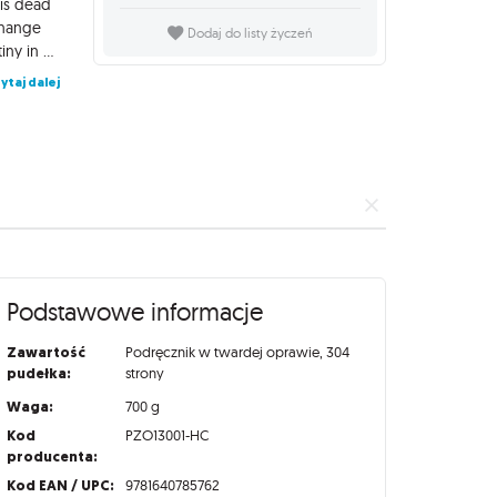
 is dead
change
Dodaj do listy życzeń
the course of peoples and nations. Strike out and seize your destiny in an uncertain future! This massive 304-page gazetteer features a look at the history, cultures, and peoples of Tian Xia, with summaries of over 20 distinct nations and kingdoms on, above, and under the continent. It's accompanied by a giant poster map displaying this region of the Pathfinder setting in beautiful detail.
ytaj dalej
Podstawowe informacje
Zawartość
Podręcznik w twardej oprawie, 304
pudełka:
strony
Waga:
700 g
Kod
PZO13001-HC
producenta:
Kod EAN / UPC:
9781640785762