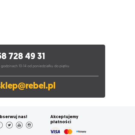
58 728 49 31
 godzinach 10-14 od poniedziałku do piątku
sklep@rebel.pl
bserwuj nas!
Akceptujemy
płatności