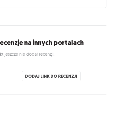
ecenzje na innych portalach
kt jeszcze nie dodał recenzji.
DODAJ LINK DO RECENZJI