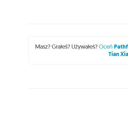
Recenzje
Masz? Grałeś? Używałeś?
Oceń
Pathf
Tian Xi