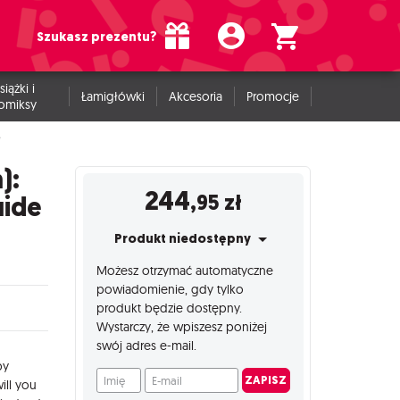
Szukasz prezentu?
siążki i
Łamigłówki
Akcesoria
Promocje
omiksy
e
):
244
,95
zł
uide
Produkt niedostępny
Możesz otrzymać automatyczne
powiadomienie, gdy tylko
produkt będzie dostępny.
Wystarczy, że wpiszesz poniżej
swój adres e-mail.
by
Imię
E-mail
ZAPISZ
ill you