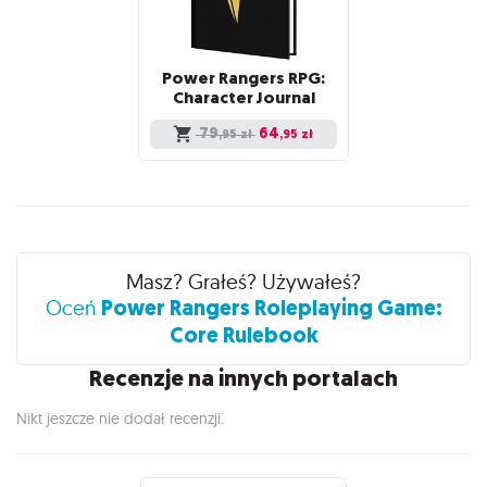
Power Rangers RPG:
Character Journal
79
64
,95
zł
,95
zł
Recenzje
Masz? Grałeś? Używałeś?
Power Rangers Roleplaying Game:
Oceń
Core Rulebook
Recenzje na innych portalach
Nikt jeszcze nie dodał recenzji.