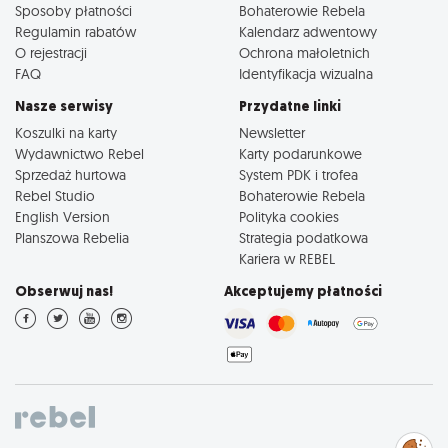
Sposoby płatności
Bohaterowie Rebela
Regulamin rabatów
Kalendarz adwentowy
O rejestracji
Ochrona małoletnich
FAQ
Identyfikacja wizualna
Nasze serwisy
Przydatne linki
Koszulki na karty
Newsletter
Wydawnictwo Rebel
Karty podarunkowe
Sprzedaż hurtowa
System PDK i trofea
Rebel Studio
Bohaterowie Rebela
English Version
Polityka cookies
Planszowa Rebelia
Strategia podatkowa
Kariera w REBEL
Obserwuj nas!
Akceptujemy płatności
Zarządzaj
preferencjami