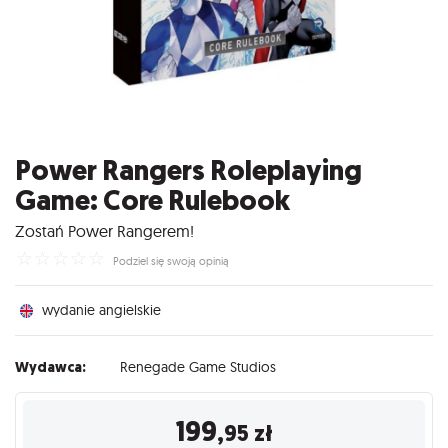
Power Rangers Roleplaying
Game: Core Rulebook
Zostań Power Rangerem!
☆
☆
☆
☆
☆
Podziel się swoją opinią
wydanie angielskie
Wydawca:
Renegade Game Studios
199
,95
zł