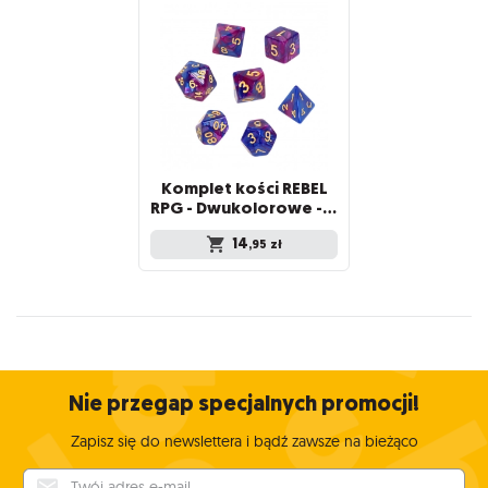
Komplet kości REBEL
RPG - Dwukolorowe - Ciemnoniebiesko-purpurowe
14
,95
zł
Nie przegap specjalnych promocji!
Zapisz się do newslettera i bądź zawsze na bieżąco
Twój adres e-mail