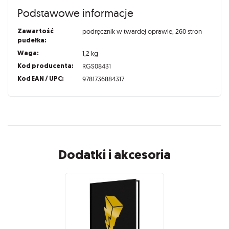
Podstawowe informacje
Zawartość
podręcznik w twardej oprawie, 260 stron
pudełka:
Waga:
1,2 kg
Kod producenta:
RGS08431
Kod EAN / UPC:
9781736884317
Dodatki i akcesoria