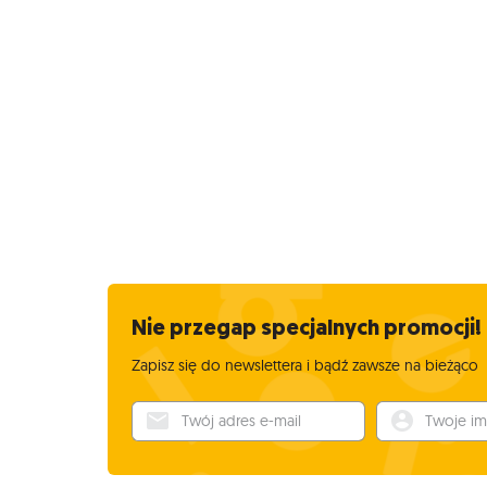
Nie przegap specjalnych promocji!
Zapisz się do newslettera i bądź zawsze na bieżąco
Twój adres e-mail
Twoje imię