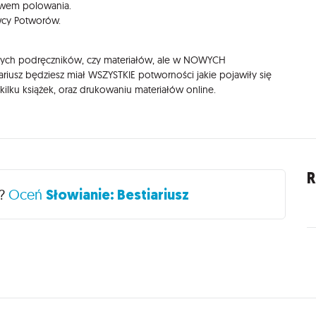
ywem polowania.
wcy Potworów.
nnych podręczników, czy materiałów, ale w NOWYCH
iariusz będziesz miał WSZYSTKIE potworności jakie pojawiły się
lku książek, oraz drukowaniu materiałów online.
R
ś?
Oceń
Słowianie: Bestiariusz