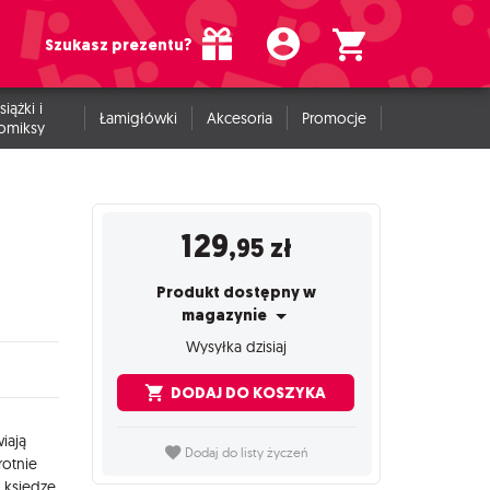
Szukasz prezentu?
siążki i
Łamigłówki
Akcesoria
Promocje
omiksy
129
,95
zł
Produkt dostępny w
magazynie
Wysyłka dzisiaj
DODAJ DO KOSZYKA
iają
Dodaj do listy życzeń
rotnie
 księdze,