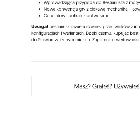
Wprowadzająca przygoda do Bestiariusza z mot
Nowa konwencja gry z ciekawą mechaniką – Ło
Generatory spotkań z potworami.
Uwaga!
bestiariusz zawiera również przeciwników z i
konfiguracjach i wariantach. Dzięki czemu, kupując best
do Słowian w jednym miejscu. Zapomnij o wertowaniu ki
Recenzje
Masz? Grałeś? Używałe