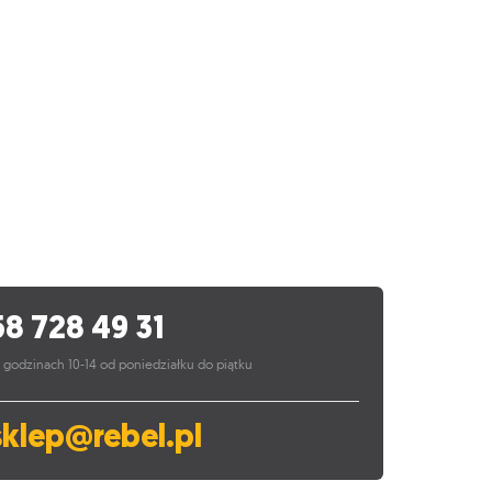
58 728 49 31
 godzinach 10-14 od poniedziałku do piątku
sklep@rebel.pl