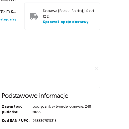
Dostawa (
Poczta Polska
) już od
koszmarów słowiańskiej mitologii. Bestiariusz uderza przede wszystkim klimatem, opowieściami i inspiracjami. To nie tylko zwykłe tabelki ze statystykami, ale też źródło ciekawych informacji na temat dawnych wierzeń. Mocniejszego zestawu wrogów, tak mocno osadzonych w naszej rodzimej kulturze nie znajdziecie w innych grach fabularnych. Czas przygotować ochronne napary, ułożyć stosy ofiarne i ruszyć ku przygodzie. Oto niektóre cechy przeciwników, z jakimi przyjdzie się spotkać słowiańskim wojom: Potwory mają swoje zwyczaje, systemy wartości oraz motywacje. Niektóre z nich tworzą społeczności! Nie wszystkie są złe. Z niektórymi można paktować. Nie wszystkie są wrażliwe na ostrą stal. Niektóre z nich są tak potężne, że walka wydaje się szaleństwem! Różne regiony Slavii charakteryzują się własną, potworną fauną! Charakterystyka: 80 przeciwników, z wieloma wariantami, co daje ponad 200 słowiańskich przeciwników. Niemal 100 pięknych ilustracji do każdej bestii. Bestiariusz zawiera nie tylko potwory, ale groźne zwierzęta oraz nietypowe bestie, z którymi miecz nam nie pomoże. Wprowadzająca przygoda do Bestiariusza z motywem polowania. Nowa konwencja gry z ciekawą mechaniką – Łowcy Potworów. Generatory spotkań z potworami. Uwaga! bestiariusz zawiera również przeciwników z innych podręczników, czy materiałów, ale w NOWYCH konfiguracjach i wariantach. Dzięki czemu, kupując bestiariusz będziesz miał WSZYSTKIE potworności jakie pojawiły się do Słowian w jednym miejscu. Zapomnij o wertowaniu kilku książek, oraz drukowaniu materiałów online.
12 zł
.
ytaj dalej
Sprawdź opcje dostawy
Podstawowe informacje
Zawartość
podręcznik w twardej oprawie, 248
pudełka:
stron
Kod EAN / UPC:
9788367015318