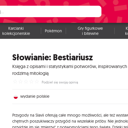
Karcianki
Gry figurkowe
K
Pokémon
kolekcjonerskie
i bitewne
k
Słowianie: Bestiariusz
Księga z opisami i statystykami potworów, inspirowanych
rodzimą mitologią
☆
☆
☆
☆
☆
Podziel się swoją opinią
wydanie polskie
Przygody na Slavii oferują całe mnogo możliwości, ale też wystaw
chętnych poszukiwaczy przygód na wszelakie próby. Nie jednok
przyjdzie im się zmierzyć z potwornościami tego świata. Dzięki tej