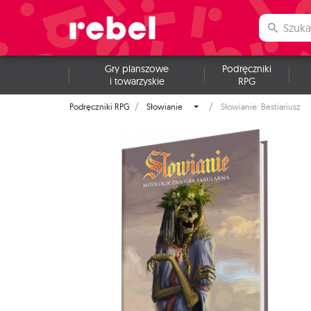
Gry planszowe
Podręczniki
i towarzyskie
RPG
Podręczniki RPG
Słowianie
Słowianie: Bestiariusz