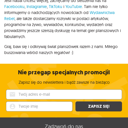
Jeśli nadal chcesz więcej, zachęcamy do śledzenia nas na
Facebooku
,
Instagramie
,
TikToku
i
YouTubie
. Tam nie tylko
informujemy o nadchodzących nowościach od
Wydawnictwa
Rebel
, ale także dostarczamy rozrywki w postaci artykułów,
programów na żywo, wywiadów, konkursów, wydarzeń oraz
prowadzimy jeszcze szerszą dyskusję na temat gier planszowych i
fabularnych.
Graj, baw się i odkrywaj świat planszówek razem z nami. Miłego
buszowania wśród naszych regałów! :)
Nie przegap specjalnych promocji!
Zapisz się do newslettera i bądź zawsze na bieżąco
Twój adres e-mail
Twoje imię
ZAPISZ SIĘ!
Zadzwoń do nas