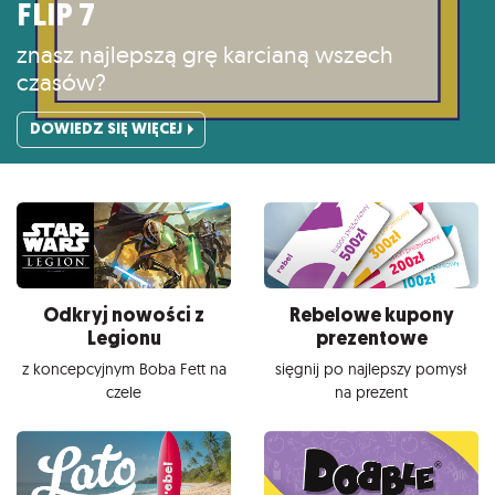
FLIP 7
znasz najlepszą grę karcianą wszech
czasów?
DOWIEDZ SIĘ WIĘCEJ
Odkryj nowości z
Rebelowe kupony
Legionu
prezentowe
z koncepcyjnym Boba Fett na
sięgnij po najlepszy pomysł
czele
na prezent