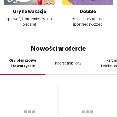
Gry na wakacje
Dobble
sprawdź, które zmieścisz do
ekstremalny trening
plecaka!
spostrzegawczości
Nowości w ofercie
Gry planszowe
Karcia
Podręczniki RPG
i towarzyskie
kolekcjon