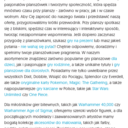
pasjonatów planszówek i tworzymy społeczność, która spędza
mnóstwo czasu przy planszy - zarówno w pracy, jak i w czasie
wolnym. Aby Cię zaprosić do naszego świata i przedstawić naszą
ofertę, przygotowaliśmy krótki przewodnik. Przy planszy spotkasz
się z bliskimi, spędzisz czas w interesujący i interaktywny sposób,
tworząc niezapomniane wspomnienia. Jeśli dopiero zaczynasz
przygodę z planszówkami, szukasz
gry na prezent
lub masz jakieś
pytania -
nie wahaj się pytać
! Chętnie odpowiemy, doradzimy i
spełnimy twoje planszówkowe pragnienia. W naszym
asortymencie znajdziesz zarówno popularne gry planszowe
dla
dzieci
, jak i pasjonujące
gry rodzinne
, a także unikalne tytuły i
gry
planszowe dla dorosłych
. Posiadamy nie tylko uwielbiane przez
wszystkich Dixit, Dobble, Wsiąść do Pociągu, Splendor czy Everdell,
ale także
oryginalne karty Pokemon,
Magic: The Gathering
, a także
najpopularniejsze
gry karciane
w Polsce, takie jak
Star Wars:
Unlimited
czy
One Piece
.
Dla miłośników gier bitewnych, takich jak
Warhammer 40,000
czy
Warhammer Age of Sigmar
, oferujemy szeroki wybór figurek, a dla
początkujących modelarzy i zaawansowanych artystów mamy
bogatą kolekcję
akcesoriów do malowania
, takich jak farby,