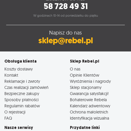
58 728 49 31
W godzinach 10-14 od poniedziałku do piątku
Napisz do nas
sklep@rebel.pl
Obsługa klienta
Sklep Rebel.pl
Koszty dostawy
O nas
Kontakt
Opinie Klientów
Reklamacje i zwroty
Wyróżnienia i nagrody
Czas realizacji zamówień
Sklep stacjonarny
Bezpieczne zakupy
Gwarancja satysfakcji!
Sposoby płatności
Bohaterowie Rebela
Regulamin rabatów
Kalendarz adwentowy
O rejestracji
Ochrona małoletnich
FAQ
Identyfikacja wizualna
Nasze serwisy
Przydatne linki