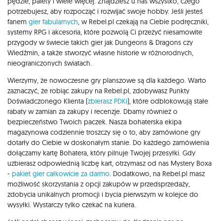
pędzle, palety i wiele więcej. Znajdziesz u nas wszystko, czego
potrzebujesz, aby rozpocząć i rozwijać swoje hobby. Jeśli jesteś
fanem
gier fabularnych
, w Rebel.pl czekają na Ciebie podręczniki,
systemy RPG i akcesoria, które pozwolą Ci przeżyć niesamowite
przygody w świecie takich gier jak Dungeons & Dragons czy
Wiedźmin, a także stworzyć własne historie w różnorodnych,
nieograniczonych światach.
Wierzymy, że nowoczesne gry planszowe są dla każdego. Warto
zaznaczyć, że robiąc zakupy na Rebel.pl, zdobywasz Punkty
Doświadczonego Klienta (
zbierasz PDKi
), które odblokowują stałe
rabaty w zamian za zakupy i recenzje. Dbamy również o
bezpieczeństwo Twoich paczek. Nasza bohaterska ekipa
magazynowa codziennie troszczy się o to, aby zamówione gry
dotarły do Ciebie w doskonałym stanie. Do każdego zamówienia
dołączamy kartę Bohatera, który pilnuje Twojej przesyłki. Gdy
uzbierasz odpowiednią liczbę kart, otrzymasz od nas Mystery Boxa
-
pakiet gier całkowicie za darmo
. Dodatkowo, na Rebel.pl masz
możliwość skorzystania z opcji zakupów w przedsprzedaży,
zdobycia unikalnych promocji i bycia pierwszym w kolejce do
wysyłki. Wystarczy tylko czekać na kuriera.