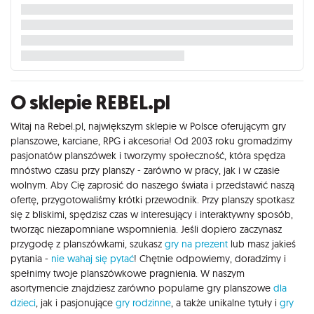
O sklepie REBEL.pl
Witaj na Rebel.pl, największym sklepie w Polsce oferującym gry
planszowe, karciane, RPG i akcesoria! Od 2003 roku gromadzimy
pasjonatów planszówek i tworzymy społeczność, która spędza
mnóstwo czasu przy planszy - zarówno w pracy, jak i w czasie
wolnym. Aby Cię zaprosić do naszego świata i przedstawić naszą
ofertę, przygotowaliśmy krótki przewodnik. Przy planszy spotkasz
się z bliskimi, spędzisz czas w interesujący i interaktywny sposób,
tworząc niezapomniane wspomnienia. Jeśli dopiero zaczynasz
przygodę z planszówkami, szukasz
gry na prezent
lub masz jakieś
pytania -
nie wahaj się pytać
! Chętnie odpowiemy, doradzimy i
spełnimy twoje planszówkowe pragnienia. W naszym
asortymencie znajdziesz zarówno popularne gry planszowe
dla
dzieci
, jak i pasjonujące
gry rodzinne
, a także unikalne tytuły i
gry