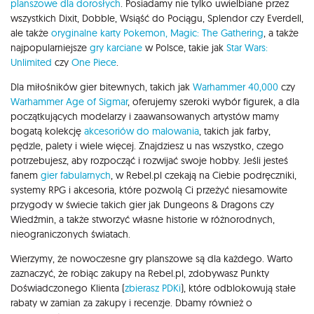
planszowe dla dorosłych
. Posiadamy nie tylko uwielbiane przez
wszystkich Dixit, Dobble, Wsiąść do Pociągu, Splendor czy Everdell,
ale także
oryginalne karty Pokemon,
Magic: The Gathering
, a także
najpopularniejsze
gry karciane
w Polsce, takie jak
Star Wars:
Unlimited
czy
One Piece
.
Dla miłośników gier bitewnych, takich jak
Warhammer 40,000
czy
Warhammer Age of Sigmar
, oferujemy szeroki wybór figurek, a dla
początkujących modelarzy i zaawansowanych artystów mamy
bogatą kolekcję
akcesoriów do malowania
, takich jak farby,
pędzle, palety i wiele więcej. Znajdziesz u nas wszystko, czego
potrzebujesz, aby rozpocząć i rozwijać swoje hobby. Jeśli jesteś
fanem
gier fabularnych
, w Rebel.pl czekają na Ciebie podręczniki,
systemy RPG i akcesoria, które pozwolą Ci przeżyć niesamowite
przygody w świecie takich gier jak Dungeons & Dragons czy
Wiedźmin, a także stworzyć własne historie w różnorodnych,
nieograniczonych światach.
Wierzymy, że nowoczesne gry planszowe są dla każdego. Warto
zaznaczyć, że robiąc zakupy na Rebel.pl, zdobywasz Punkty
Doświadczonego Klienta (
zbierasz PDKi
), które odblokowują stałe
rabaty w zamian za zakupy i recenzje. Dbamy również o