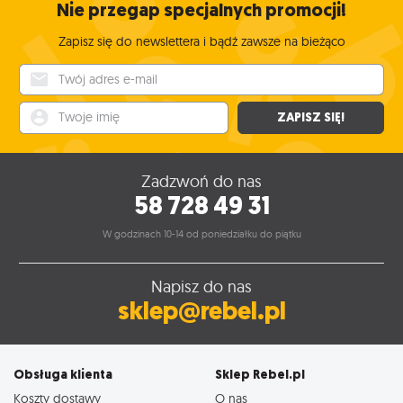
Nie przegap specjalnych promocji!
Zapisz się do newslettera i bądź zawsze na bieżąco
Twój adres e-mail
Twoje imię
ZAPISZ SIĘ!
Zadzwoń do nas
58 728 49 31
W godzinach 10-14 od poniedziałku do piątku
Napisz do nas
sklep@rebel.pl
Obsługa klienta
Sklep Rebel.pl
Koszty dostawy
O nas