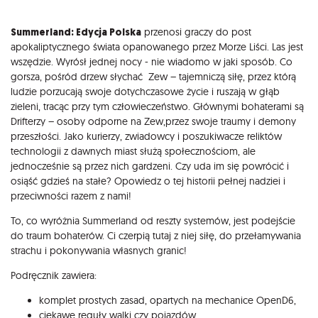
Opis
Summerland: Edycja Polska
przenosi graczy do post
apokaliptycznego świata opanowanego przez Morze Liści. Las jest
wszędzie. Wyrósł jednej nocy - nie wiadomo w jaki sposób. Co
gorsza, pośród drzew słychać Zew – tajemniczą siłę, przez którą
ludzie porzucają swoje dotychczasowe życie i ruszają w głąb
zieleni, tracąc przy tym człowieczeństwo. Głównymi bohaterami są
Drifterzy – osoby odporne na Zew,przez swoje traumy i demony
przeszłości. Jako kurierzy, zwiadowcy i poszukiwacze reliktów
technologii z dawnych miast służą społecznościom, ale
jednocześnie są przez nich gardzeni. Czy uda im się powrócić i
osiąść gdzieś na stałe? Opowiedz o tej historii pełnej nadziei i
przeciwności razem z nami!
To, co wyróżnia Summerland od reszty systemów, jest podejście
do traum bohaterów. Ci czerpią tutaj z niej siłę, do przełamywania
strachu i pokonywania własnych granic!
Podręcznik zawiera:
komplet prostych zasad, opartych na mechanice OpenD6,
ciekawe reguły walki czy pojazdów,