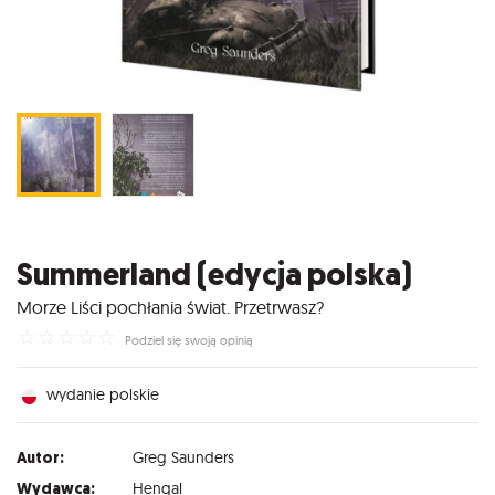
Summerland (edycja polska)
Morze Liści pochłania świat. Przetrwasz?
☆
☆
☆
☆
☆
Podziel się swoją opinią
wydanie polskie
Autor:
Greg Saunders
Wydawca:
Hengal