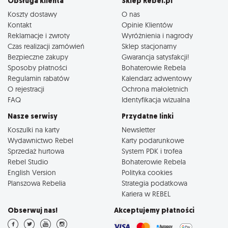
Obsługa klienta
Sklep Rebel.pl
Koszty dostawy
O nas
Kontakt
Opinie Klientów
Reklamacje i zwroty
Wyróżnienia i nagrody
Czas realizacji zamówień
Sklep stacjonarny
Bezpieczne zakupy
Gwarancja satysfakcji!
Sposoby płatności
Bohaterowie Rebela
Regulamin rabatów
Kalendarz adwentowy
O rejestracji
Ochrona małoletnich
FAQ
Identyfikacja wizualna
Nasze serwisy
Przydatne linki
Koszulki na karty
Newsletter
Wydawnictwo Rebel
Karty podarunkowe
Sprzedaż hurtowa
System PDK i trofea
Rebel Studio
Bohaterowie Rebela
English Version
Polityka cookies
Planszowa Rebelia
Strategia podatkowa
Kariera w REBEL
Obserwuj nas!
Akceptujemy płatności