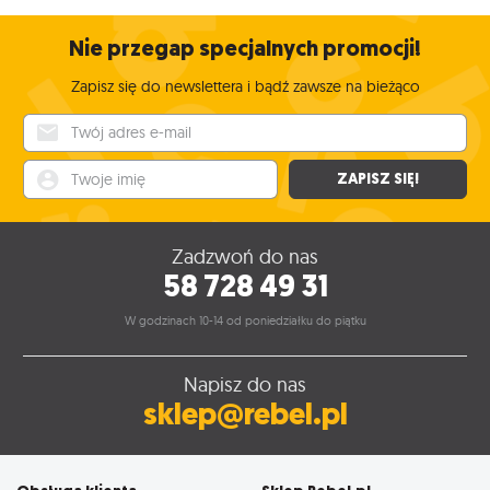
Nie przegap specjalnych promocji!
Zapisz się do newslettera i bądź zawsze na bieżąco
Twój adres e-mail
Twoje imię
ZAPISZ SIĘ!
Zadzwoń do nas
58 728 49 31
W godzinach 10-14 od poniedziałku do piątku
Napisz do nas
sklep@rebel.pl