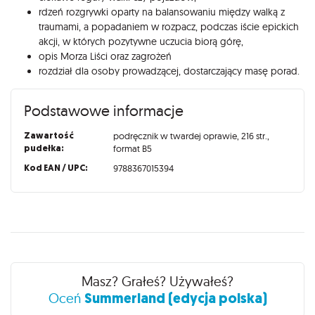
rdzeń rozgrywki oparty na balansowaniu między walką z
traumami, a popadaniem w rozpacz, podczas iście epickich
akcji, w których pozytywne uczucia biorą górę,
opis Morza Liści oraz zagrożeń
rozdział dla osoby prowadzącej, dostarczający masę porad.
Podstawowe informacje
Zawartość
podręcznik w twardej oprawie, 216 str.,
pudełka:
format B5
Kod EAN / UPC:
9788367015394
Recenzje
Masz? Grałeś? Używałeś?
Summerland (edycja polska)
Oceń