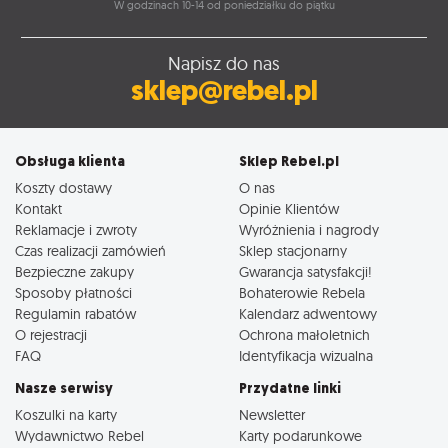
W godzinach 10-14 od poniedziałku do piątku
Napisz do nas
sklep@rebel.pl
Obsługa klienta
Sklep Rebel.pl
Koszty dostawy
O nas
Kontakt
Opinie Klientów
Reklamacje i zwroty
Wyróżnienia i nagrody
Czas realizacji zamówień
Sklep stacjonarny
Bezpieczne zakupy
Gwarancja satysfakcji!
Sposoby płatności
Bohaterowie Rebela
Regulamin rabatów
Kalendarz adwentowy
O rejestracji
Ochrona małoletnich
FAQ
Identyfikacja wizualna
Nasze serwisy
Przydatne linki
Koszulki na karty
Newsletter
Wydawnictwo Rebel
Karty podarunkowe