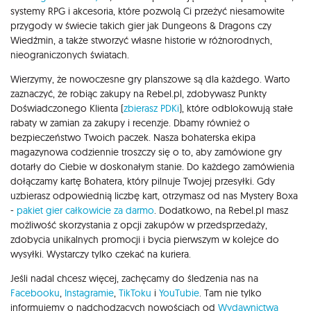
systemy RPG i akcesoria, które pozwolą Ci przeżyć niesamowite
przygody w świecie takich gier jak Dungeons & Dragons czy
Wiedźmin, a także stworzyć własne historie w różnorodnych,
nieograniczonych światach.
Wierzymy, że nowoczesne gry planszowe są dla każdego. Warto
zaznaczyć, że robiąc zakupy na Rebel.pl, zdobywasz Punkty
Doświadczonego Klienta (
zbierasz PDKi
), które odblokowują stałe
rabaty w zamian za zakupy i recenzje. Dbamy również o
bezpieczeństwo Twoich paczek. Nasza bohaterska ekipa
magazynowa codziennie troszczy się o to, aby zamówione gry
dotarły do Ciebie w doskonałym stanie. Do każdego zamówienia
dołączamy kartę Bohatera, który pilnuje Twojej przesyłki. Gdy
uzbierasz odpowiednią liczbę kart, otrzymasz od nas Mystery Boxa
-
pakiet gier całkowicie za darmo
. Dodatkowo, na Rebel.pl masz
możliwość skorzystania z opcji zakupów w przedsprzedaży,
zdobycia unikalnych promocji i bycia pierwszym w kolejce do
wysyłki. Wystarczy tylko czekać na kuriera.
Jeśli nadal chcesz więcej, zachęcamy do śledzenia nas na
Facebooku
,
Instagramie
,
TikToku
i
YouTubie
. Tam nie tylko
informujemy o nadchodzących nowościach od
Wydawnictwa