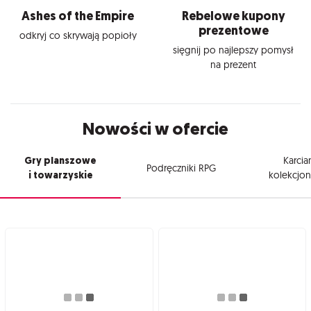
Ashes of the Empire
Rebelowe kupony
prezentowe
odkryj co skrywają popioły
sięgnij po najlepszy pomysł
na prezent
Nowości w ofercie
Gry planszowe
Karcia
Podręczniki RPG
i towarzyskie
kolekcjon