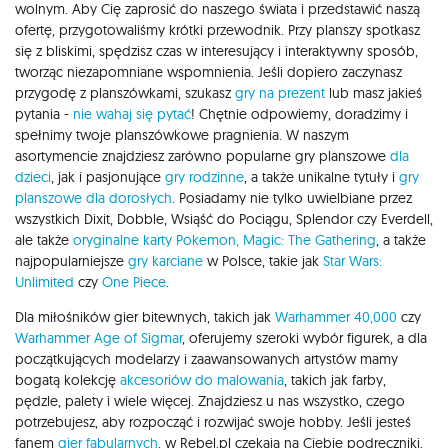
wolnym. Aby Cię zaprosić do naszego świata i przedstawić naszą
ofertę, przygotowaliśmy krótki przewodnik. Przy planszy spotkasz
się z bliskimi, spędzisz czas w interesujący i interaktywny sposób,
tworząc niezapomniane wspomnienia. Jeśli dopiero zaczynasz
przygodę z planszówkami, szukasz
gry na prezent
lub masz jakieś
pytania -
nie wahaj się pytać
! Chętnie odpowiemy, doradzimy i
spełnimy twoje planszówkowe pragnienia. W naszym
asortymencie znajdziesz zarówno popularne gry planszowe
dla
dzieci
, jak i pasjonujące
gry rodzinne
, a także unikalne tytuły i
gry
planszowe dla dorosłych
. Posiadamy nie tylko uwielbiane przez
wszystkich Dixit, Dobble, Wsiąść do Pociągu, Splendor czy Everdell,
ale także
oryginalne karty Pokemon,
Magic: The Gathering
, a także
najpopularniejsze
gry karciane
w Polsce, takie jak
Star Wars:
Unlimited
czy
One Piece
.
Dla miłośników gier bitewnych, takich jak
Warhammer 40,000
czy
Warhammer Age of Sigmar
, oferujemy szeroki wybór figurek, a dla
początkujących modelarzy i zaawansowanych artystów mamy
bogatą kolekcję
akcesoriów do malowania
, takich jak farby,
pędzle, palety i wiele więcej. Znajdziesz u nas wszystko, czego
potrzebujesz, aby rozpocząć i rozwijać swoje hobby. Jeśli jesteś
fanem
gier fabularnych
, w Rebel.pl czekają na Ciebie podręczniki,