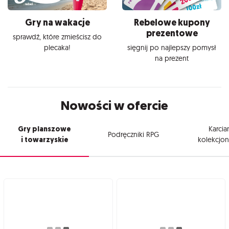
Gry na wakacje
Rebelowe kupony
prezentowe
sprawdź, które zmieścisz do
plecaka!
sięgnij po najlepszy pomysł
na prezent
Nowości w ofercie
Gry planszowe
Karcia
Podręczniki RPG
i towarzyskie
kolekcjon