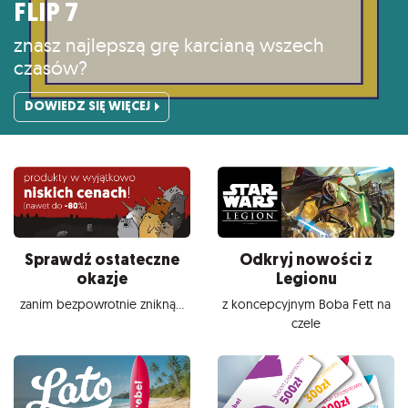
FLIP 7
znasz najlepszą grę karcianą wszech
czasów?
DOWIEDZ SIĘ WIĘCEJ
Sprawdź ostateczne
Odkryj nowości z
okazje
Legionu
zanim bezpowrotnie znikną...
z koncepcyjnym Boba Fett na
czele