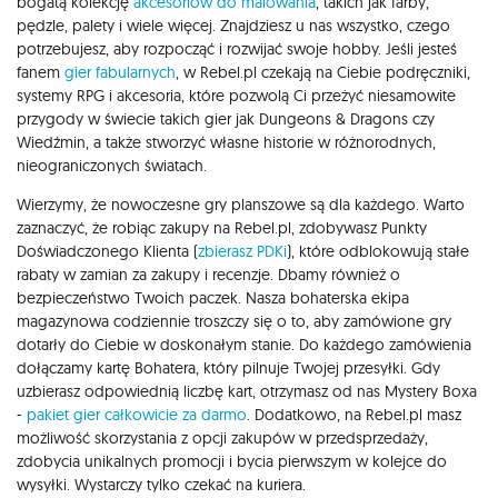
bogatą kolekcję
akcesoriów do malowania
, takich jak farby,
pędzle, palety i wiele więcej. Znajdziesz u nas wszystko, czego
potrzebujesz, aby rozpocząć i rozwijać swoje hobby. Jeśli jesteś
fanem
gier fabularnych
, w Rebel.pl czekają na Ciebie podręczniki,
systemy RPG i akcesoria, które pozwolą Ci przeżyć niesamowite
przygody w świecie takich gier jak Dungeons & Dragons czy
Wiedźmin, a także stworzyć własne historie w różnorodnych,
nieograniczonych światach.
Wierzymy, że nowoczesne gry planszowe są dla każdego. Warto
zaznaczyć, że robiąc zakupy na Rebel.pl, zdobywasz Punkty
Doświadczonego Klienta (
zbierasz PDKi
), które odblokowują stałe
rabaty w zamian za zakupy i recenzje. Dbamy również o
bezpieczeństwo Twoich paczek. Nasza bohaterska ekipa
magazynowa codziennie troszczy się o to, aby zamówione gry
dotarły do Ciebie w doskonałym stanie. Do każdego zamówienia
dołączamy kartę Bohatera, który pilnuje Twojej przesyłki. Gdy
uzbierasz odpowiednią liczbę kart, otrzymasz od nas Mystery Boxa
-
pakiet gier całkowicie za darmo
. Dodatkowo, na Rebel.pl masz
możliwość skorzystania z opcji zakupów w przedsprzedaży,
zdobycia unikalnych promocji i bycia pierwszym w kolejce do
wysyłki. Wystarczy tylko czekać na kuriera.