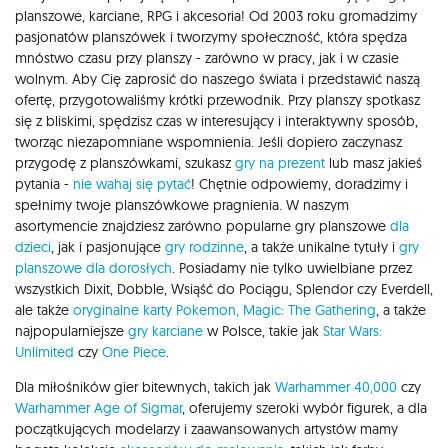
planszowe, karciane, RPG i akcesoria! Od 2003 roku gromadzimy
pasjonatów planszówek i tworzymy społeczność, która spędza
mnóstwo czasu przy planszy - zarówno w pracy, jak i w czasie
wolnym. Aby Cię zaprosić do naszego świata i przedstawić naszą
ofertę, przygotowaliśmy krótki przewodnik. Przy planszy spotkasz
się z bliskimi, spędzisz czas w interesujący i interaktywny sposób,
tworząc niezapomniane wspomnienia. Jeśli dopiero zaczynasz
przygodę z planszówkami, szukasz
gry na prezent
lub masz jakieś
pytania -
nie wahaj się pytać
! Chętnie odpowiemy, doradzimy i
spełnimy twoje planszówkowe pragnienia. W naszym
asortymencie znajdziesz zarówno popularne gry planszowe
dla
dzieci
, jak i pasjonujące
gry rodzinne
, a także unikalne tytuły i
gry
planszowe dla dorosłych
. Posiadamy nie tylko uwielbiane przez
wszystkich Dixit, Dobble, Wsiąść do Pociągu, Splendor czy Everdell,
ale także
oryginalne karty Pokemon,
Magic: The Gathering
, a także
najpopularniejsze
gry karciane
w Polsce, takie jak
Star Wars:
Unlimited
czy
One Piece
.
Dla miłośników gier bitewnych, takich jak
Warhammer 40,000
czy
Warhammer Age of Sigmar
, oferujemy szeroki wybór figurek, a dla
początkujących modelarzy i zaawansowanych artystów mamy