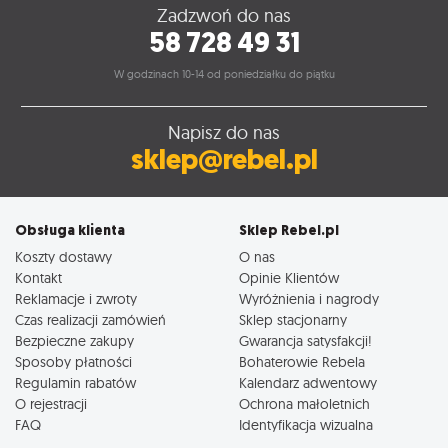
Zadzwoń do nas
58 728 49 31
W godzinach 10-14 od poniedziałku do piątku
Napisz do nas
sklep@rebel.pl
Obsługa klienta
Sklep Rebel.pl
Koszty dostawy
O nas
Kontakt
Opinie Klientów
Reklamacje i zwroty
Wyróżnienia i nagrody
Czas realizacji zamówień
Sklep stacjonarny
Bezpieczne zakupy
Gwarancja satysfakcji!
Sposoby płatności
Bohaterowie Rebela
Regulamin rabatów
Kalendarz adwentowy
O rejestracji
Ochrona małoletnich
FAQ
Identyfikacja wizualna