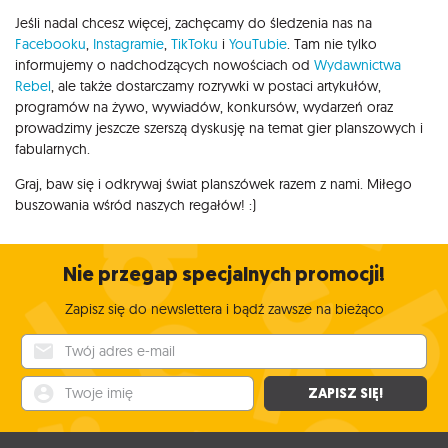
Jeśli nadal chcesz więcej, zachęcamy do śledzenia nas na
Facebooku
,
Instagramie
,
TikToku
i
YouTubie
. Tam nie tylko
informujemy o nadchodzących nowościach od
Wydawnictwa
Rebel
, ale także dostarczamy rozrywki w postaci artykułów,
programów na żywo, wywiadów, konkursów, wydarzeń oraz
prowadzimy jeszcze szerszą dyskusję na temat gier planszowych i
fabularnych.
Graj, baw się i odkrywaj świat planszówek razem z nami. Miłego
buszowania wśród naszych regałów! :)
Nie przegap specjalnych promocji!
Zapisz się do newslettera i bądź zawsze na bieżąco
Twój adres e-mail
Twoje imię
ZAPISZ SIĘ!