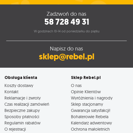
Zadzwoń do nas
58 728 49 31
W godzinach 10-14 od poniedziałku do piątku
Napisz do nas
sklep@rebel.pl
Obsługa klienta
Sklep Rebel.pl
Koszty dostawy
O nas
Kontakt
Opinie Klientów
Reklamacje i zwroty
Wyróżnienia i nagrody
Czas realizacji zamówień
Sklep stacjonarny
Bezpieczne zakupy
Gwarancja satysfakcji!
Sposoby płatności
Bohaterowie Rebela
Regulamin rabatów
Kalendarz adwentowy
O rejestracji
Ochrona małoletnich