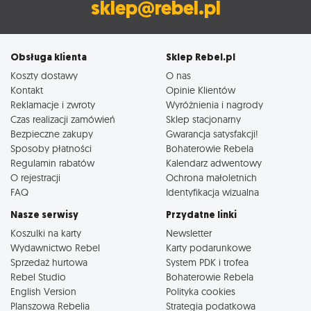
sklep@rebel.pl
Obsługa klienta
Sklep Rebel.pl
Koszty dostawy
O nas
Kontakt
Opinie Klientów
Reklamacje i zwroty
Wyróżnienia i nagrody
Czas realizacji zamówień
Sklep stacjonarny
Bezpieczne zakupy
Gwarancja satysfakcji!
Sposoby płatności
Bohaterowie Rebela
Regulamin rabatów
Kalendarz adwentowy
O rejestracji
Ochrona małoletnich
FAQ
Identyfikacja wizualna
Nasze serwisy
Przydatne linki
Koszulki na karty
Newsletter
Wydawnictwo Rebel
Karty podarunkowe
Sprzedaż hurtowa
System PDK i trofea
Rebel Studio
Bohaterowie Rebela
English Version
Polityka cookies
Planszowa Rebelia
Strategia podatkowa