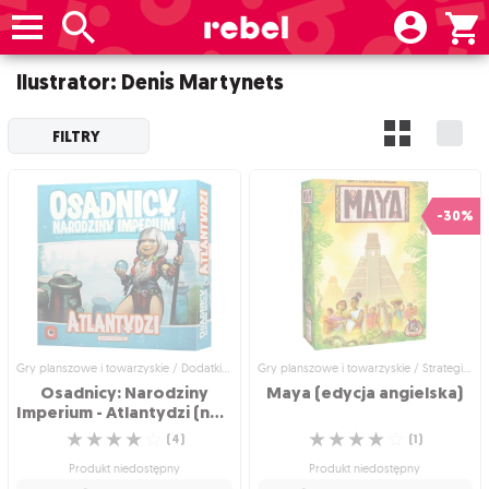
Ilustrator: Denis Martynets
FILTRY
-30%
Gry planszowe i towarzyskie / Dodatki do gier
Gry planszowe i towarzyskie / Strategiczne gry planszowe
Osadnicy: Narodziny
Maya
(edycja
angielska)
Imperium - Atlantydzi (nowa edycja)
☆
☆
☆
☆
☆
☆
☆
☆
☆
☆
(
4
)
(
1
)
Produkt niedostępny
Produkt niedostępny