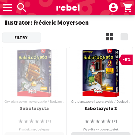
Ilustrator: Fréderic Moyersoen
FILTRY
-5%
Gry planszowe i towarzyskie / Rodzinne gry planszowe
Gry planszowe i towarzyskie / Dodatki do gier
Sabotażysta
Sabotażysta
2
☆
☆
☆
☆
☆
☆
☆
☆
☆
☆
(
9
)
(
2
)
Produkt niedostępny
Wysyłka w poniedziałek