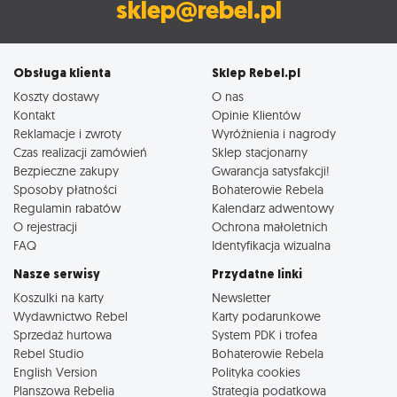
sklep@rebel.pl
Obsługa klienta
Sklep Rebel.pl
Koszty dostawy
O nas
Kontakt
Opinie Klientów
Reklamacje i zwroty
Wyróżnienia i nagrody
Czas realizacji zamówień
Sklep stacjonarny
Bezpieczne zakupy
Gwarancja satysfakcji!
Sposoby płatności
Bohaterowie Rebela
Regulamin rabatów
Kalendarz adwentowy
O rejestracji
Ochrona małoletnich
FAQ
Identyfikacja wizualna
Nasze serwisy
Przydatne linki
Koszulki na karty
Newsletter
Wydawnictwo Rebel
Karty podarunkowe
Sprzedaż hurtowa
System PDK i trofea
Rebel Studio
Bohaterowie Rebela
English Version
Polityka cookies
Planszowa Rebelia
Strategia podatkowa