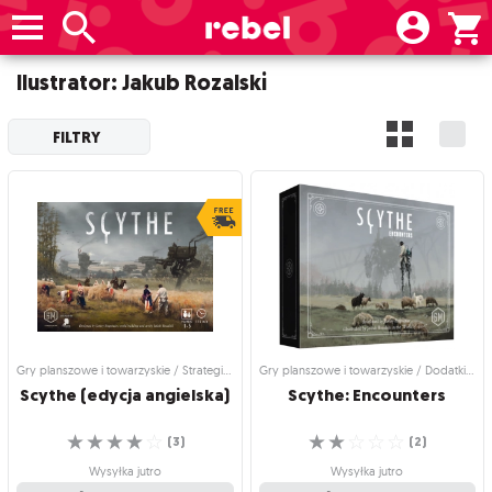
Ilustrator: Jakub Rozalski
FILTRY
Gry planszowe i towarzyskie / Strategiczne gry planszowe
Gry planszowe i towarzyskie / Dodatki do gier
Scythe
(edycja
angielska)
Scythe:
Encounters
☆
☆
☆
☆
☆
☆
☆
☆
☆
☆
(
3
)
(
2
)
Wysyłka jutro
Wysyłka jutro