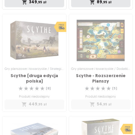
349
89
,95
zł
,95
zł
Gry planszowe i towarzyskie /
Gry planszowe i towarzyskie / Dodatki
Strategiczne gry planszowe
do gier
Scythe (edycja angielska)
Scythe: Encounters
Angielska edycja bestsellerowej gry
32 wyjątkowe karty zainspirowane
ekonomicznej
pomysłami fanów gry Scythe
☆
☆
☆
☆
☆
☆
☆
☆
☆
☆
(
3
)
(
2
)
Wysyłka jutro
Wysyłka jutro
349
89
,95
zł
,95
zł
Gry planszowe i towarzyskie / Strategiczne gry planszowe
Gry planszowe i towarzyskie / Dodatki do gier
Scythe (druga edycja
Scythe - Rozszerzenie
polska)
Planszy
☆
☆
☆
☆
☆
☆
☆
☆
☆
☆
(
8
)
(
5
)
Produkt niedostępny
Produkt niedostępny
449
54
,95
zł
,95
zł
Gry planszowe i towarzyskie /
Gry planszowe i towarzyskie / Dodatki
Strategiczne gry planszowe
do gier
Scythe (druga edycja
Scythe - Rozszerzenie
polska)
Planszy