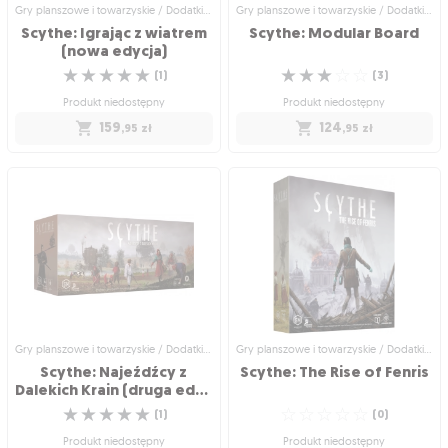
Gry planszowe i towarzyskie / Dodatki do gier
Gry planszowe i towarzyskie / Dodatki do gier
Scythe: Igrając z wiatrem
Scythe:
Modular
Board
(nowa edycja)
☆
☆
☆
☆
☆
☆
☆
☆
☆
☆
(
1
)
(
3
)
Produkt niedostępny
Produkt niedostępny
159
124
,95
zł
,95
zł
Gry planszowe i towarzyskie / Dodatki
Gry planszowe i towarzyskie / Dodatki
do gier
do gier
Scythe: Igrając z wiatrem
Scythe: Modular Board
(nowa edycja)
Drugie rozszerzenie wprowadzające
Odmień swoją planszę i wywróć
okręty powietrzne
rozgrywkę do góry nogami!
☆
☆
☆
☆
☆
☆
☆
☆
☆
☆
(
1
)
(
3
)
Produkt niedostępny
Produkt niedostępny
159
124
,95
zł
,95
zł
Gry planszowe i towarzyskie / Dodatki do gier
Gry planszowe i towarzyskie / Dodatki do gier
Scythe: Najeźdźcy z
Scythe:
The
Rise
of
Fenris
Dalekich Krain (druga edycja polska)
☆
☆
☆
☆
☆
☆
☆
☆
☆
☆
(
1
)
(
0
)
Produkt niedostępny
Produkt niedostępny