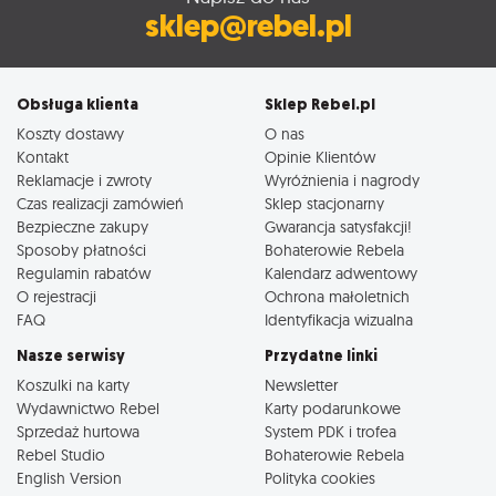
sklep@rebel.pl
Obsługa klienta
Sklep Rebel.pl
Koszty dostawy
O nas
Kontakt
Opinie Klientów
Reklamacje i zwroty
Wyróżnienia i nagrody
Czas realizacji zamówień
Sklep stacjonarny
Bezpieczne zakupy
Gwarancja satysfakcji!
Sposoby płatności
Bohaterowie Rebela
Regulamin rabatów
Kalendarz adwentowy
O rejestracji
Ochrona małoletnich
FAQ
Identyfikacja wizualna
Nasze serwisy
Przydatne linki
Koszulki na karty
Newsletter
Wydawnictwo Rebel
Karty podarunkowe
Sprzedaż hurtowa
System PDK i trofea
Rebel Studio
Bohaterowie Rebela
English Version
Polityka cookies