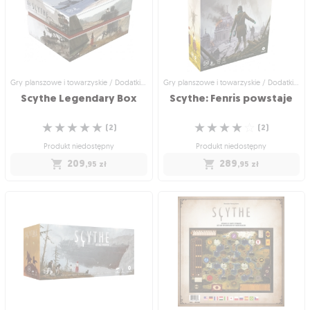
Planuj, podbijaj, zwyciężaj!
Graj na dużej planszy!
☆
☆
☆
☆
☆
☆
☆
☆
☆
☆
(
8
)
(
5
)
Produkt niedostępny
Produkt niedostępny
449
54
,95
zł
,95
zł
Gry planszowe i towarzyskie / Dodatki do gier
Gry planszowe i towarzyskie / Dodatki do gier
Scythe
Legendary
Box
Scythe:
Fenris
powstaje
☆
☆
☆
☆
☆
☆
☆
☆
☆
☆
(
2
)
(
2
)
Produkt niedostępny
Produkt niedostępny
209
289
,95
zł
,95
zł
Gry planszowe i towarzyskie / Dodatki
Gry planszowe i towarzyskie / Dodatki
do gier
do gier
Scythe Legendary Box
Scythe: Fenris powstaje
Pięknie ilustrowane pudełko na grę
Ostatnie rozszerzenie do uwielbianej
Scythe i 3 duże dodatki
gry ekonomicznej
☆
☆
☆
☆
☆
☆
☆
☆
☆
☆
(
2
)
(
2
)
Produkt niedostępny
Produkt niedostępny
209
289
,95
zł
,95
zł