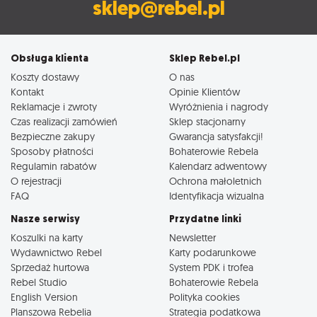
sklep@rebel.pl
Obsługa klienta
Sklep Rebel.pl
Koszty dostawy
O nas
Kontakt
Opinie Klientów
Reklamacje i zwroty
Wyróżnienia i nagrody
Czas realizacji zamówień
Sklep stacjonarny
Bezpieczne zakupy
Gwarancja satysfakcji!
Sposoby płatności
Bohaterowie Rebela
Regulamin rabatów
Kalendarz adwentowy
O rejestracji
Ochrona małoletnich
FAQ
Identyfikacja wizualna
Nasze serwisy
Przydatne linki
Koszulki na karty
Newsletter
Wydawnictwo Rebel
Karty podarunkowe
Sprzedaż hurtowa
System PDK i trofea
Rebel Studio
Bohaterowie Rebela
English Version
Polityka cookies
Planszowa Rebelia
Strategia podatkowa