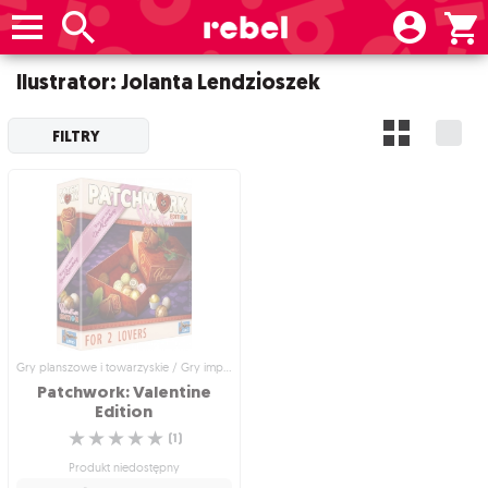
Ilustrator: Jolanta Lendzioszek
FILTRY
Gry planszowe i towarzyskie / Gry imprezowe i towarzyskie
Patchwork: Valentine
Edition
☆
☆
☆
☆
☆
(
1
)
Produkt niedostępny