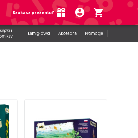
Szukasz prezentu?
siążki i
Łamigłówki
Akcesoria
Promocje
omiksy