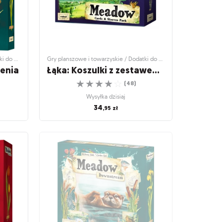
Gry planszowe i towarzyskie / Dodatki do gier
Gry planszowe i towarzyskie / Dodatki do gier
ienia
Łąka: Koszulki z zestawem kart
☆
☆
☆
☆
☆
(
48
)
Wysyłka dzisiaj
34
,95
zł
i do gier
Gry planszowe i towarzyskie / Dodatki do gier
ienia
Łąka: Koszulki z zestawem
kart
!
Ochroń swoją Łąkę i odkryj nowe karty!
☆
☆
☆
☆
☆
(
48
)
Wysyłka dzisiaj
34
,95
zł