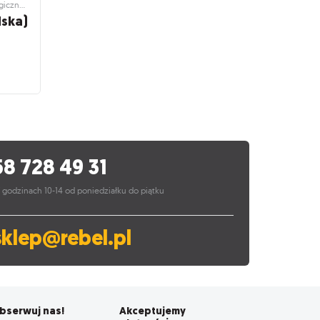
Gry planszowe i towarzyskie / Strategiczne gry planszowe
lska)
egiczne
lska)
ke your
58 728 49 31
 godzinach 10-14 od poniedziałku do piątku
sklep@rebel.pl
bserwuj nas!
Akceptujemy