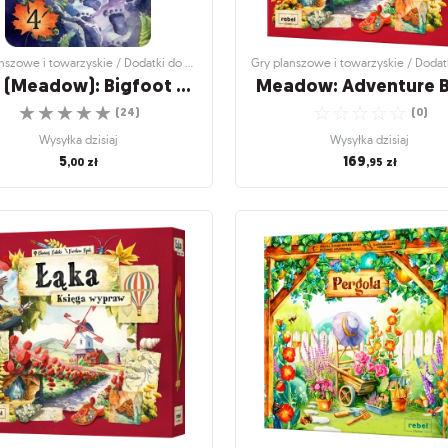
Gry planszowe i towarzyskie / Dodatki do gier
Łąka (Meadow): Bigfoot Promo Card
Meadow: Adventure 
☆
☆
☆
☆
☆
☆
☆
☆
☆
☆
(
24
)
(
0
)
Wysyłka dzisiaj
Wysyłka dzisiaj
5
169
,00
zł
,95
zł
szowe i towarzyskie / Dodatki do gier
Gry planszowe i towarzyskie / Dodatk
ka (Meadow): Bigfoot
Meadow: Adventure 
Promo Card
Dive into the breathtaking beauty of
☆
☆
☆
☆
☆
Dodatkowa karta do gry Łąka
(
0
)
☆
☆
☆
☆
☆
(
24
)
Wysyłka dzisiaj
Wysyłka dzisiaj
169
,95
zł
5
,00
zł