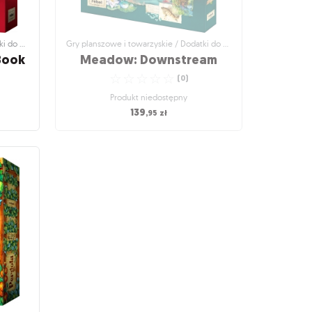
Gry planszowe i towarzyskie / Dodatki do gier
Gry planszowe i towarzyskie / Dodatki do gier
Book
Meadow: Downstream
☆
☆
☆
☆
☆
(
0
)
Produkt niedostępny
139
,95
zł
i do gier
Gry planszowe i towarzyskie / Dodatki do gier
Book
Meadow: Downstream
 nature
Obserwuj wodną faunę i florę!
☆
☆
☆
☆
☆
(
0
)
Produkt niedostępny
139
,95
zł