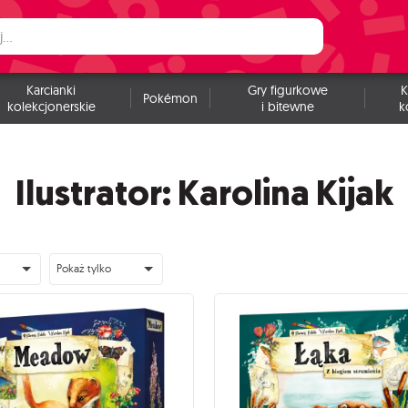
Karcianki
Gry figurkowe
K
Pokémon
kolekcjonerskie
i bitewne
k
Ilustrator: Karolina Kijak
Pokaż tylko