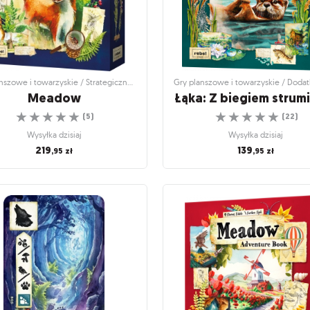
Gry planszowe i towarzyskie / Strategiczne gry planszowe
Meadow
Łąka: Z biegiem strum
☆
☆
☆
☆
☆
☆
☆
☆
☆
☆
(
5
)
(
22
)
Wysyłka dzisiaj
Wysyłka dzisiaj
219
139
,95
zł
,95
zł
anszowe i towarzyskie / Strategiczne
Gry planszowe i towarzyskie / Dodatk
gry planszowe
Łąka: Z biegiem strum
Meadow
Obserwuj wodną faunę i florę
Start your journey into nature!
☆
☆
☆
☆
☆
(
22
)
☆
☆
☆
☆
☆
(
5
)
Wysyłka dzisiaj
Wysyłka dzisiaj
139
,95
zł
219
,95
zł