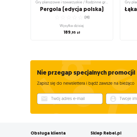
Gry planszowe i towarzyskie / Rodzinne gry planszowe
Pergola (edycja polska)
☆
☆
☆
☆
☆
(
0
)
Wysyłka dzisiaj
189
,95
zł
Gry planszowe i towarzyskie / Rodzinne gry
Gry plan
planszowe
Łą
Pergola (edycja polska)
Strategiczne wyzwanie w przepięknej
Otwórz
oprawie graficznej
Nie przegap specjalnych promocji!
☆
☆
☆
☆
☆
(
0
)
Zapisz się do newslettera i bądź zawsze na bieżąco
Wysyłka dzisiaj
189
,95
zł
Twój adres e-mail
Twoje imię
Obsługa klienta
Sklep Rebel.pl