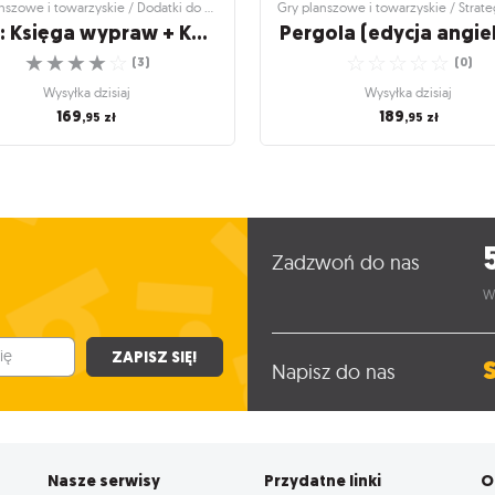
Gry planszowe i towarzyskie / Dodatki do gier
Łąka: Księga wypraw + Koperta O
Pergola (edycja angie
☆
☆
☆
☆
☆
☆
☆
☆
☆
☆
(
3
)
(
0
)
Wysyłka dzisiaj
Wysyłka dzisiaj
169
189
,95
zł
,95
zł
szowe i towarzyskie / Dodatki do gier
Gry planszowe i towarzyskie / Strat
gry planszowe
ka: Księga wypraw +
Pergola (edycja angie
Koperta O
Grow plants, invite insects, and ma
 księgę i daj się porwać przygodzie!
garden look beautiful
☆
☆
☆
☆
☆
Zadzwoń do nas
(
3
)
☆
☆
☆
☆
☆
(
0
)
Wysyłka dzisiaj
W
Wysyłka dzisiaj
169
,95
zł
189
,95
zł
ZAPISZ SIĘ!
Napisz do nas
Nasze serwisy
Przydatne linki
O