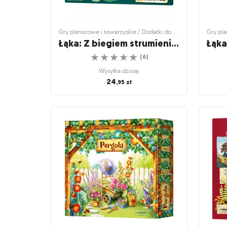
Gry planszowe i towarzyskie / Dodatki do gier
Łąka: Z biegiem strumienia - Koszulki z zestawem kart
☆
☆
☆
☆
☆
(
6
)
Wysyłka dzisiaj
24
,95
zł
Gry planszowe i towarzyskie / Dodatki do gier
Gry plan
Łąka: Z biegiem strumienia -
Łą
Koszulki z zestawem kart
Ochroń swój dodatek do Łąki i odkryj nowe
karty!
☆
☆
☆
☆
☆
(
6
)
Wysyłka dzisiaj
24
,95
zł