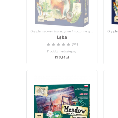
Gry planszowe i towarzyskie / Rodzinne gry planszowe
Łąka
☆
☆
☆
☆
☆
(
93
)
Produkt niedostępny
199
,95
zł
Gry planszowe i towarzyskie / Rodzinne gry
Gry pl
planszowe
Łąka
Niezwykłe spotkania z naturą!
☆
☆
☆
☆
☆
(
93
)
Produkt niedostępny
199
,95
zł