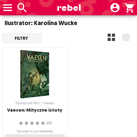
Ilustrator: Karolina Wucke
FILTRY
Podręczniki RPG / Vaesen
Vaesen:
Mityczne
istoty
☆
☆
☆
☆
☆
(
3
)
Wysyłka w poniedziałek