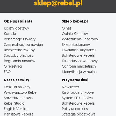
sklep@rebel.pl
Obsługa klienta
Sklep Rebel.pl
Koszty dostawy
O nas
Kontakt
Opinie Klientów
Reklamacje i zwroty
Wyróżnienia i nagrody
Czas realizacji zamówień
Sklep stacjonarny
Bezpieczne zakupy
Gwarancja satysfakcji!
Sposoby płatności
Bohaterowie Rebela
Regulamin rabatów
Kalendarz adwentowy
O rejestracji
Ochrona małoletnich
FAQ
Identyfikacja wizualna
Nasze serwisy
Przydatne linki
Koszulki na karty
Newsletter
Wydawnictwo Rebel
Karty podarunkowe
Sprzedaż hurtowa
System PDK i trofea
Rebel Studio
Bohaterowie Rebela
English Version
Polityka cookies
Planszowa Rebelia
Strategia podatkowa