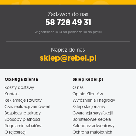
Zadzwoń do nas
58 728 49 31
W godzinach 10-14 od poniedziałku do piątku
Napisz do nas
sklep@rebel.pl
Obsługa klienta
Sklep Rebel.pl
Koszty dostawy
O nas
Kontakt
Opinie Klientów
Reklamacje i zwroty
Wyróżnienia i nagrody
Czas realizacji zamówień
Sklep stacjonarny
Bezpieczne zakupy
Gwarancja satysfakcji!
Sposoby płatności
Bohaterowie Rebela
Regulamin rabatów
Kalendarz adwentowy
O rejestracji
Ochrona małoletnich