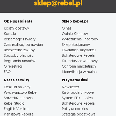
sklep@rebel.pl
Obsługa klienta
Sklep Rebel.pl
Koszty dostawy
O nas
Kontakt
Opinie Klientów
Reklamacje i zwroty
Wyróżnienia i nagrody
Czas realizacji zamówień
Sklep stacjonarny
Bezpieczne zakupy
Gwarancja satysfakcji!
Sposoby płatności
Bohaterowie Rebela
Regulamin rabatów
Kalendarz adwentowy
O rejestracji
Ochrona małoletnich
FAQ
Identyfikacja wizualna
Nasze serwisy
Przydatne linki
Koszulki na karty
Newsletter
Wydawnictwo Rebel
Karty podarunkowe
Sprzedaż hurtowa
System PDK i trofea
Rebel Studio
Bohaterowie Rebela
English Version
Polityka cookies
Planszowa Rebelia
Strategia podatkowa