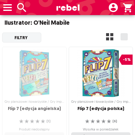
Ilustrator: O'Neil Mabile
FILTRY
-5%
Gry planszowe i towarzyskie / Gry imprezowe i towarzyskie
Gry planszowe i towarzyskie / Gry imprezowe i towarzyskie
Flip
7
(edycja
angielska)
Flip
7
(edycja
polska)
☆
☆
☆
☆
☆
☆
☆
☆
☆
☆
(
1
)
(
6
)
Produkt niedostępny
Wysyłka w poniedziałek