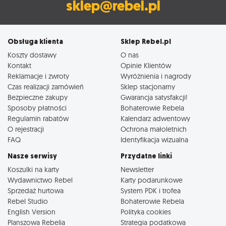
sklep@rebel.pl
Obsługa klienta
Sklep Rebel.pl
Koszty dostawy
O nas
Kontakt
Opinie Klientów
Reklamacje i zwroty
Wyróżnienia i nagrody
Czas realizacji zamówień
Sklep stacjonarny
Bezpieczne zakupy
Gwarancja satysfakcji!
Sposoby płatności
Bohaterowie Rebela
Regulamin rabatów
Kalendarz adwentowy
O rejestracji
Ochrona małoletnich
FAQ
Identyfikacja wizualna
Nasze serwisy
Przydatne linki
Koszulki na karty
Newsletter
Wydawnictwo Rebel
Karty podarunkowe
Sprzedaż hurtowa
System PDK i trofea
Rebel Studio
Bohaterowie Rebela
English Version
Polityka cookies
Planszowa Rebelia
Strategia podatkowa