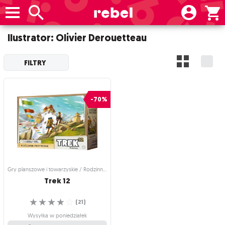
Ilustrator: Olivier Derouetteau
FILTRY
-70%
Gry planszowe i towarzyskie / Rodzinne gry planszowe
Trek
12
☆
☆
☆
☆
☆
(
21
)
Wysyłka w poniedziałek