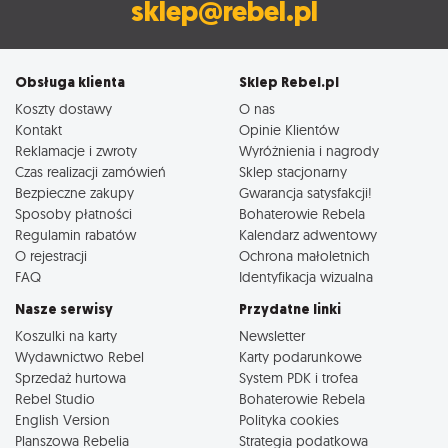
sklep@rebel.pl
Obsługa klienta
Sklep Rebel.pl
Koszty dostawy
O nas
Kontakt
Opinie Klientów
Reklamacje i zwroty
Wyróżnienia i nagrody
Czas realizacji zamówień
Sklep stacjonarny
Bezpieczne zakupy
Gwarancja satysfakcji!
Sposoby płatności
Bohaterowie Rebela
Regulamin rabatów
Kalendarz adwentowy
O rejestracji
Ochrona małoletnich
FAQ
Identyfikacja wizualna
Nasze serwisy
Przydatne linki
Koszulki na karty
Newsletter
Wydawnictwo Rebel
Karty podarunkowe
Sprzedaż hurtowa
System PDK i trofea
Rebel Studio
Bohaterowie Rebela
English Version
Polityka cookies
Planszowa Rebelia
Strategia podatkowa