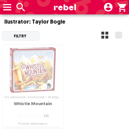
Ilustrator: Taylor Bogle
FILTRY
Gry planszowe i towarzyskie / Strategiczne gry planszowe
Whistle
Mountain
☆
☆
☆
☆
☆
(
0
)
Produkt niedostępny