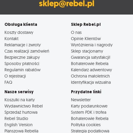
sklep@rebel.pl
Obsługa klienta
Sklep Rebel.pl
Koszty dostawy
O nas
Kontakt
Opinie Klientów
Reklamacje i zwroty
Wyróżnienia i nagrody
Czas realizacji zamówień
Sklep stacjonarny
Bezpieczne zakupy
Gwarancja satysfakcji!
Sposoby płatności
Bohaterowie Rebela
Regulamin rabatów
Kalendarz adwentowy
O rejestracji
Ochrona małoletnich
FAQ
Identyfikacja wizualna
Nasze serwisy
Przydatne linki
Koszulki na karty
Newsletter
Wydawnictwo Rebel
Karty podarunkowe
Sprzedaż hurtowa
System PDK i trofea
Rebel Studio
Bohaterowie Rebela
English Version
Polityka cookies
Planszowa Rebelia
Strategia podatkowa