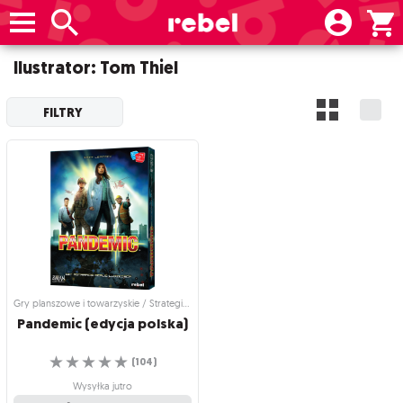
Ilustrator: Tom Thiel
FILTRY
Gry planszowe i towarzyskie / Strategiczne gry planszowe
Pandemic
(edycja
polska)
☆
☆
☆
☆
☆
(
104
)
Wysyłka jutro