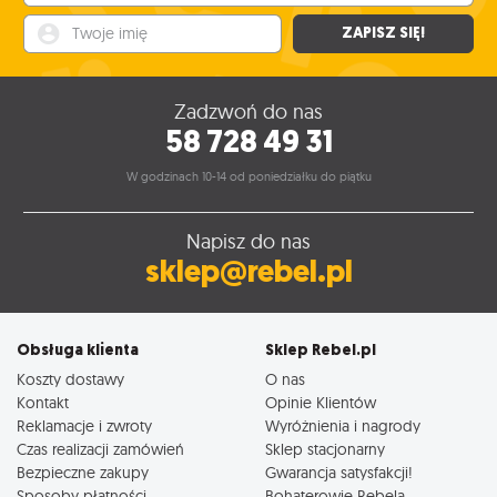
Twoje imię
ZAPISZ SIĘ!
Zadzwoń do nas
58 728 49 31
W godzinach 10-14 od poniedziałku do piątku
Napisz do nas
sklep@rebel.pl
Obsługa klienta
Sklep Rebel.pl
Koszty dostawy
O nas
Kontakt
Opinie Klientów
Reklamacje i zwroty
Wyróżnienia i nagrody
Czas realizacji zamówień
Sklep stacjonarny
Bezpieczne zakupy
Gwarancja satysfakcji!
Sposoby płatności
Bohaterowie Rebela