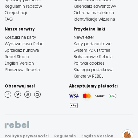
Regulamin rabatów
Kalendarz adwentowy
O rejestracji
Ochrona małoletnich
FAQ
Identyfikacja wizualna
Nasze serwisy
Przydatne linki
Koszulki na karty
Newsletter
Wydawnictwo Rebel
Karty podarunkowe
Sprzedaż hurtowa
System PDK i trofea
Rebel Studio
Bohaterowie Rebela
English Version
Polityka cookies
Planszowa Rebelia
Strategia podatkowa
Kariera w REBEL
Obserwuj nas!
Akceptujemy płatności
Zarządzaj
Polityka prywatności
Regulamin
English Version
preferencjami
cookies