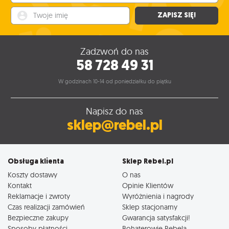
Twoje imię
ZAPISZ SIĘ!
Zadzwoń do nas
58 728 49 31
W godzinach 10-14 od poniedziałku do piątku
Napisz do nas
sklep@rebel.pl
Obsługa klienta
Sklep Rebel.pl
Koszty dostawy
O nas
Kontakt
Opinie Klientów
Reklamacje i zwroty
Wyróżnienia i nagrody
Czas realizacji zamówień
Sklep stacjonarny
Bezpieczne zakupy
Gwarancja satysfakcji!
Sposoby płatności
Bohaterowie Rebela