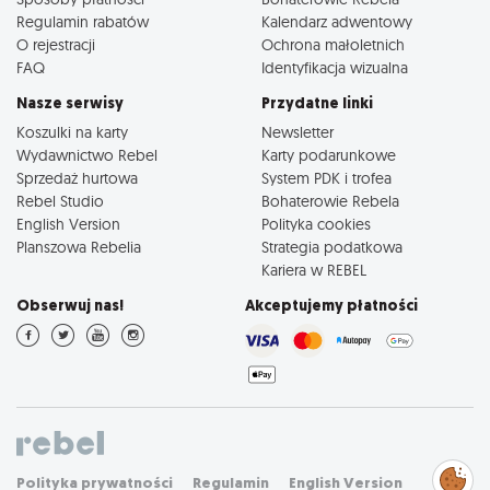
Regulamin rabatów
Kalendarz adwentowy
O rejestracji
Ochrona małoletnich
FAQ
Identyfikacja wizualna
Nasze serwisy
Przydatne linki
Koszulki na karty
Newsletter
Wydawnictwo Rebel
Karty podarunkowe
Sprzedaż hurtowa
System PDK i trofea
Rebel Studio
Bohaterowie Rebela
English Version
Polityka cookies
Planszowa Rebelia
Strategia podatkowa
Kariera w REBEL
Obserwuj nas!
Akceptujemy płatności
Zarządzaj
Polityka prywatności
Regulamin
English Version
preferencjami
cookies