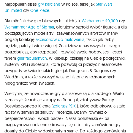
najpopularniejsze
gry karciane
w Polsce, takie jak
Star Wars:
Unlimited
czy
One Piece
.
Dla miłośników gier bitewnych, takich jak
Warhammer 40,000
czy
Warhammer Age of Sigmar
, oferujemy szeroki wybór figurek, a dla
początkujących modelarzy i zaawansowanych artystów mamy
bogatą kolekcję
akcesoriów do malowania
, takich jak farby,
pędzle, palety i wiele więcej. Znajdziesz u nas wszystko, czego
potrzebujesz, aby rozpocząć i rozwijać swoje hobby. Jeśli jesteś
fanem
gier fabularnych
, w Rebel.pl czekają na Ciebie podręczniki,
systemy RPG i akcesoria, które pozwolą Ci przeżyć niesamowite
przygody w świecie takich gier jak Dungeons & Dragons czy
Wiedźmin, a także stworzyć własne historie w różnorodnych,
nieograniczonych światach.
Wierzymy, że nowoczesne gry planszowe są dla każdego. Warto
zaznaczyć, że robiąc zakupy na Rebel.pl, zdobywasz Punkty
Doświadczonego Klienta (
zbierasz PDKi
), które odblokowują stałe
rabaty w zamian za zakupy i recenzje. Dbamy również o
bezpieczeństwo Twoich paczek. Nasza bohaterska ekipa
magazynowa codziennie troszczy się o to, aby zamówione gry
dotarły do Ciebie w doskonałym stanie. Do każdego zamówienia