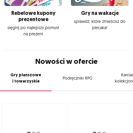
Rebelowe kupony
Gry na wakacje
prezentowe
sprawdź, które zmieścisz do
sięgnij po najlepszy pomysł
plecaka!
na prezent
Nowości w ofercie
Gry planszowe
Karcia
Podręczniki RPG
i towarzyskie
kolekcjon