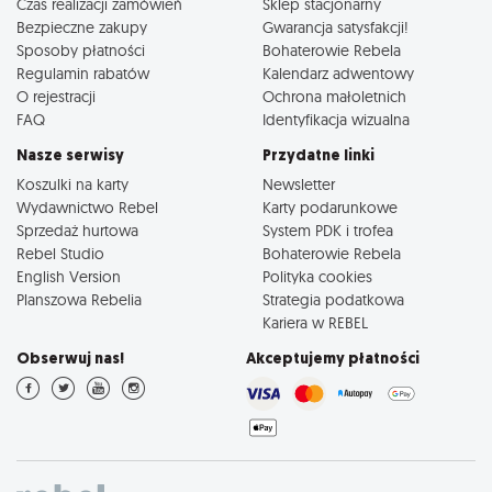
Czas realizacji zamówień
Sklep stacjonarny
Bezpieczne zakupy
Gwarancja satysfakcji!
Sposoby płatności
Bohaterowie Rebela
Regulamin rabatów
Kalendarz adwentowy
O rejestracji
Ochrona małoletnich
FAQ
Identyfikacja wizualna
Nasze serwisy
Przydatne linki
Koszulki na karty
Newsletter
Wydawnictwo Rebel
Karty podarunkowe
Sprzedaż hurtowa
System PDK i trofea
Rebel Studio
Bohaterowie Rebela
English Version
Polityka cookies
Planszowa Rebelia
Strategia podatkowa
Kariera w REBEL
Obserwuj nas!
Akceptujemy płatności