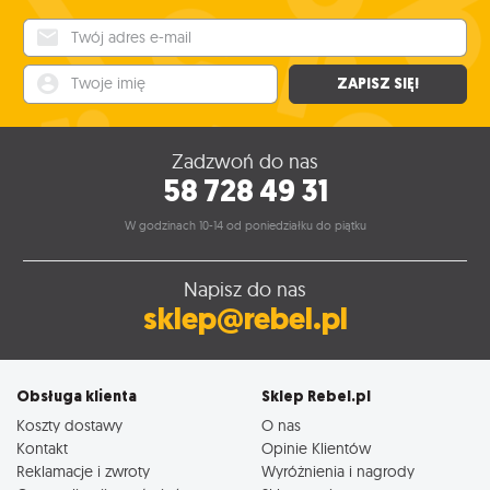
Twój adres e-mail
Twoje imię
ZAPISZ SIĘ!
Zadzwoń do nas
58 728 49 31
W godzinach 10-14 od poniedziałku do piątku
Napisz do nas
sklep@rebel.pl
Obsługa klienta
Sklep Rebel.pl
Koszty dostawy
O nas
Kontakt
Opinie Klientów
Reklamacje i zwroty
Wyróżnienia i nagrody