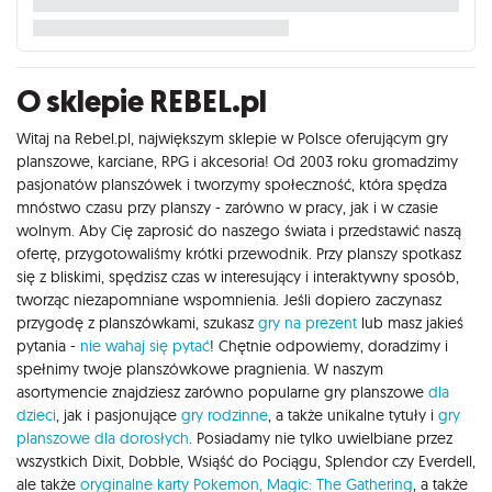
O sklepie REBEL.pl
Witaj na Rebel.pl, największym sklepie w Polsce oferującym gry
planszowe, karciane, RPG i akcesoria! Od 2003 roku gromadzimy
pasjonatów planszówek i tworzymy społeczność, która spędza
mnóstwo czasu przy planszy - zarówno w pracy, jak i w czasie
wolnym. Aby Cię zaprosić do naszego świata i przedstawić naszą
ofertę, przygotowaliśmy krótki przewodnik. Przy planszy spotkasz
się z bliskimi, spędzisz czas w interesujący i interaktywny sposób,
tworząc niezapomniane wspomnienia. Jeśli dopiero zaczynasz
przygodę z planszówkami, szukasz
gry na prezent
lub masz jakieś
pytania -
nie wahaj się pytać
! Chętnie odpowiemy, doradzimy i
spełnimy twoje planszówkowe pragnienia. W naszym
asortymencie znajdziesz zarówno popularne gry planszowe
dla
dzieci
, jak i pasjonujące
gry rodzinne
, a także unikalne tytuły i
gry
planszowe dla dorosłych
. Posiadamy nie tylko uwielbiane przez
wszystkich Dixit, Dobble, Wsiąść do Pociągu, Splendor czy Everdell,
ale także
oryginalne karty Pokemon,
Magic: The Gathering
, a także