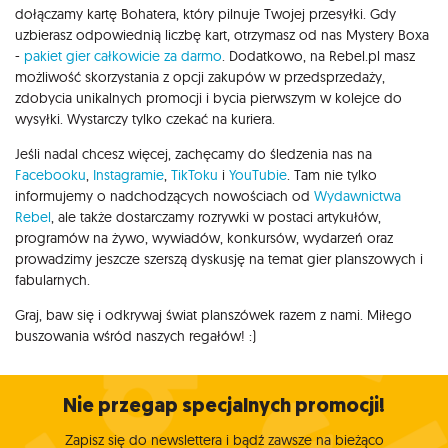
dołączamy kartę Bohatera, który pilnuje Twojej przesyłki. Gdy
uzbierasz odpowiednią liczbę kart, otrzymasz od nas Mystery Boxa
-
pakiet gier całkowicie za darmo
. Dodatkowo, na Rebel.pl masz
możliwość skorzystania z opcji zakupów w przedsprzedaży,
zdobycia unikalnych promocji i bycia pierwszym w kolejce do
wysyłki. Wystarczy tylko czekać na kuriera.
Jeśli nadal chcesz więcej, zachęcamy do śledzenia nas na
Facebooku
,
Instagramie
,
TikToku
i
YouTubie
. Tam nie tylko
informujemy o nadchodzących nowościach od
Wydawnictwa
Rebel
, ale także dostarczamy rozrywki w postaci artykułów,
programów na żywo, wywiadów, konkursów, wydarzeń oraz
prowadzimy jeszcze szerszą dyskusję na temat gier planszowych i
fabularnych.
Graj, baw się i odkrywaj świat planszówek razem z nami. Miłego
buszowania wśród naszych regałów! :)
Nie przegap specjalnych promocji!
Zapisz się do newslettera i bądź zawsze na bieżąco