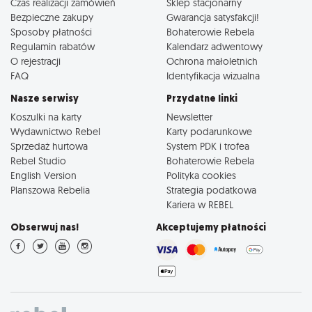
Czas realizacji zamówień
Sklep stacjonarny
Bezpieczne zakupy
Gwarancja satysfakcji!
Sposoby płatności
Bohaterowie Rebela
Regulamin rabatów
Kalendarz adwentowy
O rejestracji
Ochrona małoletnich
FAQ
Identyfikacja wizualna
Nasze serwisy
Przydatne linki
Koszulki na karty
Newsletter
Wydawnictwo Rebel
Karty podarunkowe
Sprzedaż hurtowa
System PDK i trofea
Rebel Studio
Bohaterowie Rebela
English Version
Polityka cookies
Planszowa Rebelia
Strategia podatkowa
Kariera w REBEL
Obserwuj nas!
Akceptujemy płatności