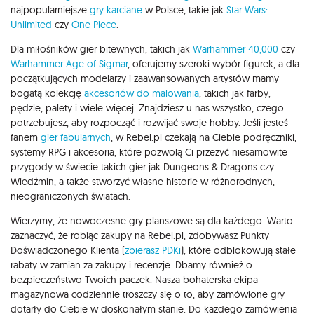
najpopularniejsze
gry karciane
w Polsce, takie jak
Star Wars:
Unlimited
czy
One Piece
.
Dla miłośników gier bitewnych, takich jak
Warhammer 40,000
czy
Warhammer Age of Sigmar
, oferujemy szeroki wybór figurek, a dla
początkujących modelarzy i zaawansowanych artystów mamy
bogatą kolekcję
akcesoriów do malowania
, takich jak farby,
pędzle, palety i wiele więcej. Znajdziesz u nas wszystko, czego
potrzebujesz, aby rozpocząć i rozwijać swoje hobby. Jeśli jesteś
fanem
gier fabularnych
, w Rebel.pl czekają na Ciebie podręczniki,
systemy RPG i akcesoria, które pozwolą Ci przeżyć niesamowite
przygody w świecie takich gier jak Dungeons & Dragons czy
Wiedźmin, a także stworzyć własne historie w różnorodnych,
nieograniczonych światach.
Wierzymy, że nowoczesne gry planszowe są dla każdego. Warto
zaznaczyć, że robiąc zakupy na Rebel.pl, zdobywasz Punkty
Doświadczonego Klienta (
zbierasz PDKi
), które odblokowują stałe
rabaty w zamian za zakupy i recenzje. Dbamy również o
bezpieczeństwo Twoich paczek. Nasza bohaterska ekipa
magazynowa codziennie troszczy się o to, aby zamówione gry
dotarły do Ciebie w doskonałym stanie. Do każdego zamówienia