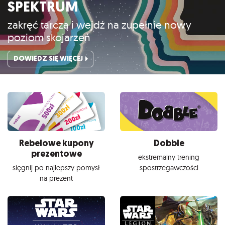
SPEKTRUM
zakręć tarczą i wejdź na zupełnie nowy
poziom skojarzeń
DOWIEDZ SIĘ WIĘCEJ
Rebelowe kupony
Dobble
prezentowe
ekstremalny trening
sięgnij po najlepszy pomysł
spostrzegawczości
na prezent