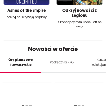
Ashes of the Empire
Odkryj nowości z
Legionu
odkryj co skrywają popioły
z koncepcyjnym Boba Fett na
czele
Nowości w ofercie
Gry planszowe
Karcia
Podręczniki RPG
i towarzyskie
kolekcjon