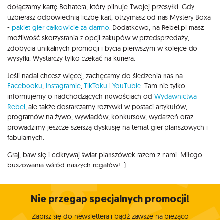
dołączamy kartę Bohatera, który pilnuje Twojej przesyłki. Gdy
uzbierasz odpowiednią liczbę kart, otrzymasz od nas Mystery Boxa
-
pakiet gier całkowicie za darmo
. Dodatkowo, na Rebel.pl masz
możliwość skorzystania z opcji zakupów w przedsprzedaży,
zdobycia unikalnych promocji i bycia pierwszym w kolejce do
wysyłki. Wystarczy tylko czekać na kuriera.
Jeśli nadal chcesz więcej, zachęcamy do śledzenia nas na
Facebooku
,
Instagramie
,
TikToku
i
YouTubie
. Tam nie tylko
informujemy o nadchodzących nowościach od
Wydawnictwa
Rebel
, ale także dostarczamy rozrywki w postaci artykułów,
programów na żywo, wywiadów, konkursów, wydarzeń oraz
prowadzimy jeszcze szerszą dyskusję na temat gier planszowych i
fabularnych.
Graj, baw się i odkrywaj świat planszówek razem z nami. Miłego
buszowania wśród naszych regałów! :)
Nie przegap specjalnych promocji!
Zapisz się do newslettera i bądź zawsze na bieżąco