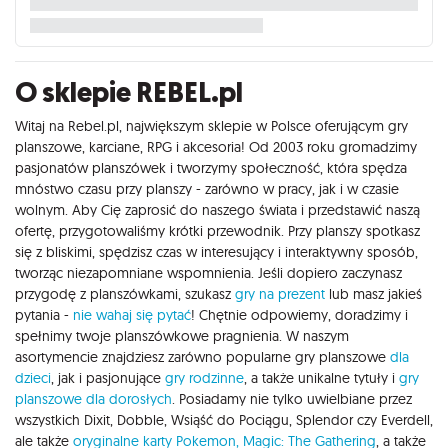
O sklepie REBEL.pl
Witaj na Rebel.pl, największym sklepie w Polsce oferującym gry
planszowe, karciane, RPG i akcesoria! Od 2003 roku gromadzimy
pasjonatów planszówek i tworzymy społeczność, która spędza
mnóstwo czasu przy planszy - zarówno w pracy, jak i w czasie
wolnym. Aby Cię zaprosić do naszego świata i przedstawić naszą
ofertę, przygotowaliśmy krótki przewodnik. Przy planszy spotkasz
się z bliskimi, spędzisz czas w interesujący i interaktywny sposób,
tworząc niezapomniane wspomnienia. Jeśli dopiero zaczynasz
przygodę z planszówkami, szukasz
gry na prezent
lub masz jakieś
pytania -
nie wahaj się pytać
! Chętnie odpowiemy, doradzimy i
spełnimy twoje planszówkowe pragnienia. W naszym
asortymencie znajdziesz zarówno popularne gry planszowe
dla
dzieci
, jak i pasjonujące
gry rodzinne
, a także unikalne tytuły i
gry
planszowe dla dorosłych
. Posiadamy nie tylko uwielbiane przez
wszystkich Dixit, Dobble, Wsiąść do Pociągu, Splendor czy Everdell,
ale także
oryginalne karty Pokemon,
Magic: The Gathering
, a także