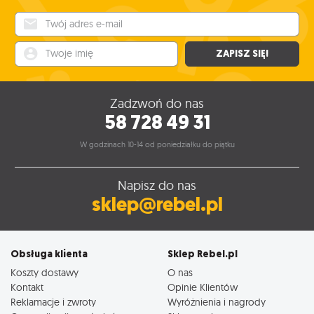
Twój adres e-mail
Twoje imię
ZAPISZ SIĘ!
Zadzwoń do nas
58 728 49 31
W godzinach 10-14 od poniedziałku do piątku
Napisz do nas
sklep@rebel.pl
Obsługa klienta
Sklep Rebel.pl
Koszty dostawy
O nas
Kontakt
Opinie Klientów
Reklamacje i zwroty
Wyróżnienia i nagrody