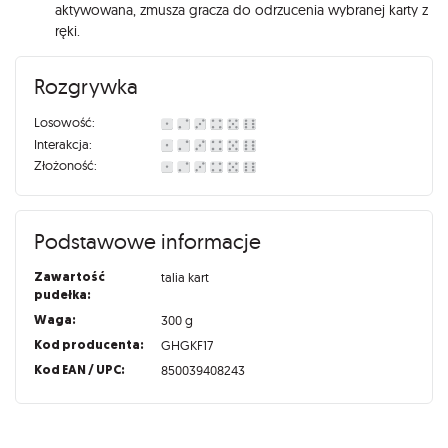
aktywowana, zmusza gracza do odrzucenia wybranej karty z
ręki.
Rozgrywka
Losowość:
Interakcja:
Złożoność:
Podstawowe informacje
Zawartość
talia kart
pudełka:
Waga:
300 g
Kod producenta:
GHGKF17
Kod EAN / UPC:
850039408243