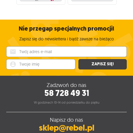
Nie przegap specjalnych promocji!
Zapisz się do newslettera i bądź zawsze na bieżąco
Twój adres e-mail
Twoje imię
ZAPISZ SIĘ!
Zadzwoń do nas
58 728 49 31
W godzinach 10-14 od poniedziałku do piątku
Napisz do nas
sklep@rebel.pl