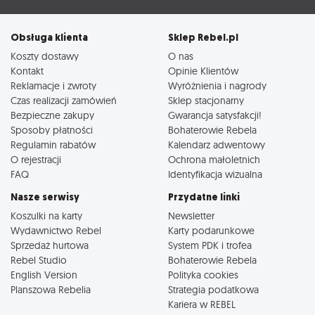
Obsługa klienta
Sklep Rebel.pl
Koszty dostawy
O nas
Kontakt
Opinie Klientów
Reklamacje i zwroty
Wyróżnienia i nagrody
Czas realizacji zamówień
Sklep stacjonarny
Bezpieczne zakupy
Gwarancja satysfakcji!
Sposoby płatności
Bohaterowie Rebela
Regulamin rabatów
Kalendarz adwentowy
O rejestracji
Ochrona małoletnich
FAQ
Identyfikacja wizualna
Nasze serwisy
Przydatne linki
Koszulki na karty
Newsletter
Wydawnictwo Rebel
Karty podarunkowe
Sprzedaż hurtowa
System PDK i trofea
Rebel Studio
Bohaterowie Rebela
English Version
Polityka cookies
Planszowa Rebelia
Strategia podatkowa
Kariera w REBEL