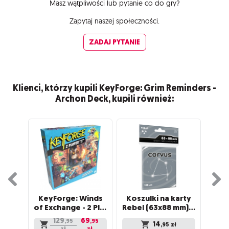
Masz wątpliwości lub pytanie co do gry?
Zapytaj naszej społeczności.
ZADAJ PYTANIE
Klienci, którzy kupili KeyForge: Grim Reminders -
Archon Deck, kupili również:
KeyForge: Winds
Koszulki na karty
of Exchange - 2 Player Starter Set
Rebel (63x88 mm) Corvus Premium, 100 sztuk
(cz
129
69
,95
,95
14
,95
zł
zł
zł