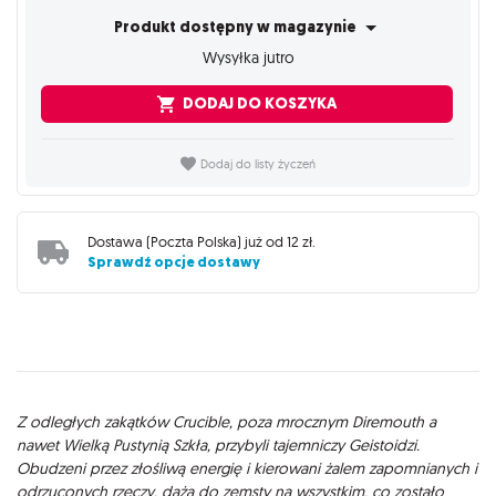
Produkt dostępny w magazynie
Wysyłka jutro
DODAJ DO KOSZYKA
Dodaj do listy życzeń
Dostawa (
Poczta Polska
) już od
12 zł
.
Sprawdź opcje dostawy
Opis
Z odległych zakątków Crucible, poza mrocznym Diremouth a
nawet Wielką Pustynią Szkła, przybyli tajemniczy Geistoidzi.
Obudzeni przez złośliwą energię i kierowani żalem zapomnianych i
odrzuconych rzeczy, dążą do zemsty na wszystkim, co zostało