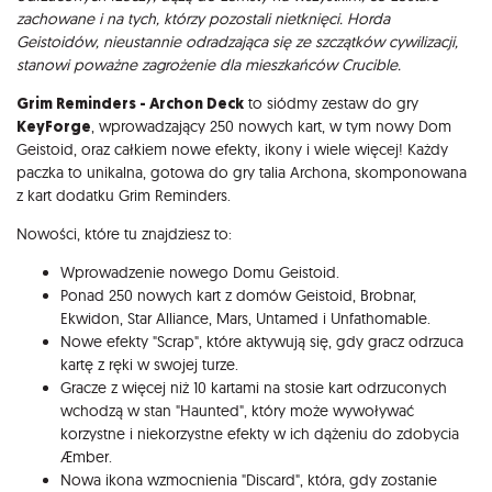
zachowane i na tych, którzy pozostali nietknięci. Horda
Geistoidów, nieustannie odradzająca się ze szczątków cywilizacji,
stanowi poważne zagrożenie dla mieszkańców Crucible.
Grim Reminders - Archon Deck
to siódmy zestaw do gry
KeyForge
, wprowadzający 250 nowych kart, w tym nowy Dom
Geistoid, oraz całkiem nowe efekty, ikony i wiele więcej! Każdy
paczka to unikalna, gotowa do gry talia Archona, skomponowana
z kart dodatku Grim Reminders.
Nowości, które tu znajdziesz to:
Wprowadzenie nowego Domu Geistoid.
Ponad 250 nowych kart z domów Geistoid, Brobnar,
Ekwidon, Star Alliance, Mars, Untamed i Unfathomable.
Nowe efekty "Scrap", które aktywują się, gdy gracz odrzuca
kartę z ręki w swojej turze.
Gracze z więcej niż 10 kartami na stosie kart odrzuconych
wchodzą w stan "Haunted", który może wywoływać
korzystne i niekorzystne efekty w ich dążeniu do zdobycia
Æmber.
Nowa ikona wzmocnienia "Discard", która, gdy zostanie