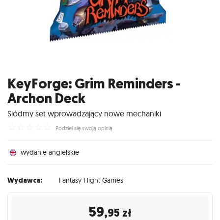
KeyForge: Grim Reminders -
Archon Deck
Siódmy set wprowadzający nowe mechaniki
☆
☆
☆
☆
☆
Podziel się swoją opinią
wydanie angielskie
Wydawca:
Fantasy Flight Games
59
,95
zł