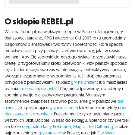
O sklepie REBEL.pl
Witaj na Rebel.pl, największym sklepie w Polsce oferującym gry
planszowe, karciane, RPG i akcesoria! Od 2003 roku gromadzimy
pasjonatów planszówek i tworzymy społeczność, która spędza
mnóstwo czasu przy planszy - zarówno w pracy, jak i w czasie
wolnym. Aby Cię zaprosić do naszego świata i przedstawić naszą
ofertę, przygotowaliśmy krótki przewodnik. Przy planszy spotkasz
się z bliskimi, spędzisz czas w interesujący i interaktywny sposób,
tworząc niezapomniane wspomnienia. Jeśli dopiero zaczynasz
przygodę z planszówkami, szukasz
gry na prezent
lub masz jakieś
pytania -
nie wahaj się pytać
! Chętnie odpowiemy, doradzimy i
spełnimy twoje planszówkowe pragnienia. W naszym
asortymencie znajdziesz zarówno popularne gry planszowe
dla
dzieci
, jak i pasjonujące
gry rodzinne
, a także unikalne tytuły i
gry
planszowe dla dorosłych
. Posiadamy nie tylko uwielbiane przez
wszystkich Dixit, Dobble, Wsiąść do Pociągu, Splendor czy Everdell,
ale także
oryginalne karty Pokemon,
Magic: The Gathering
, a także
najpopularniejsze
gry karciane
w Polsce, takie jak
Star Wars: