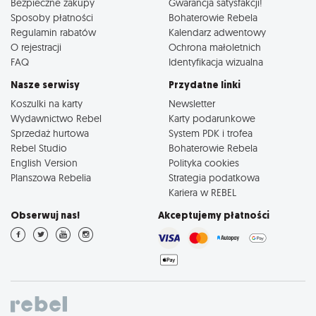
Bezpieczne zakupy
Gwarancja satysfakcji!
Sposoby płatności
Bohaterowie Rebela
Regulamin rabatów
Kalendarz adwentowy
O rejestracji
Ochrona małoletnich
FAQ
Identyfikacja wizualna
Nasze serwisy
Przydatne linki
Koszulki na karty
Newsletter
Wydawnictwo Rebel
Karty podarunkowe
Sprzedaż hurtowa
System PDK i trofea
Rebel Studio
Bohaterowie Rebela
English Version
Polityka cookies
Planszowa Rebelia
Strategia podatkowa
Kariera w REBEL
Obserwuj nas!
Akceptujemy płatności