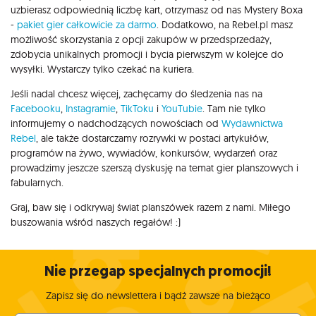
uzbierasz odpowiednią liczbę kart, otrzymasz od nas Mystery Boxa
-
pakiet gier całkowicie za darmo
. Dodatkowo, na Rebel.pl masz
możliwość skorzystania z opcji zakupów w przedsprzedaży,
zdobycia unikalnych promocji i bycia pierwszym w kolejce do
wysyłki. Wystarczy tylko czekać na kuriera.
Jeśli nadal chcesz więcej, zachęcamy do śledzenia nas na
Facebooku
,
Instagramie
,
TikToku
i
YouTubie
. Tam nie tylko
informujemy o nadchodzących nowościach od
Wydawnictwa
Rebel
, ale także dostarczamy rozrywki w postaci artykułów,
programów na żywo, wywiadów, konkursów, wydarzeń oraz
prowadzimy jeszcze szerszą dyskusję na temat gier planszowych i
fabularnych.
Graj, baw się i odkrywaj świat planszówek razem z nami. Miłego
buszowania wśród naszych regałów! :)
Nie przegap specjalnych promocji!
Zapisz się do newslettera i bądź zawsze na bieżąco