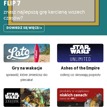
FLIP 7
znasz najlepszą grę karcianą wszech
czasów?
DOWIEDZ SIĘ WIĘCEJ
Gry na wakacje
Ashes of the Empire
sprawdź, które zmieścisz do
odkryj co skrywają popioły
plecaka!