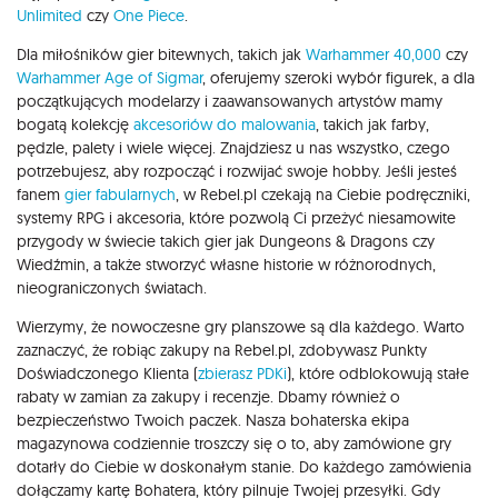
Unlimited
czy
One Piece
.
Dla miłośników gier bitewnych, takich jak
Warhammer 40,000
czy
Warhammer Age of Sigmar
, oferujemy szeroki wybór figurek, a dla
początkujących modelarzy i zaawansowanych artystów mamy
bogatą kolekcję
akcesoriów do malowania
, takich jak farby,
pędzle, palety i wiele więcej. Znajdziesz u nas wszystko, czego
potrzebujesz, aby rozpocząć i rozwijać swoje hobby. Jeśli jesteś
fanem
gier fabularnych
, w Rebel.pl czekają na Ciebie podręczniki,
systemy RPG i akcesoria, które pozwolą Ci przeżyć niesamowite
przygody w świecie takich gier jak Dungeons & Dragons czy
Wiedźmin, a także stworzyć własne historie w różnorodnych,
nieograniczonych światach.
Wierzymy, że nowoczesne gry planszowe są dla każdego. Warto
zaznaczyć, że robiąc zakupy na Rebel.pl, zdobywasz Punkty
Doświadczonego Klienta (
zbierasz PDKi
), które odblokowują stałe
rabaty w zamian za zakupy i recenzje. Dbamy również o
bezpieczeństwo Twoich paczek. Nasza bohaterska ekipa
magazynowa codziennie troszczy się o to, aby zamówione gry
dotarły do Ciebie w doskonałym stanie. Do każdego zamówienia
dołączamy kartę Bohatera, który pilnuje Twojej przesyłki. Gdy