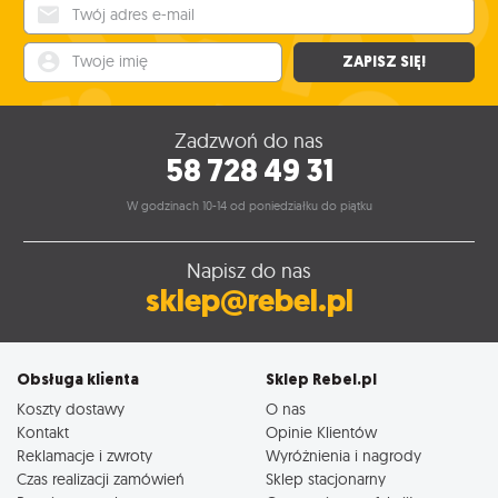
Twój adres e-mail
Twoje imię
ZAPISZ SIĘ!
Zadzwoń do nas
58 728 49 31
W godzinach 10-14 od poniedziałku do piątku
Napisz do nas
sklep@rebel.pl
Obsługa klienta
Sklep Rebel.pl
Koszty dostawy
O nas
Kontakt
Opinie Klientów
Reklamacje i zwroty
Wyróżnienia i nagrody
Czas realizacji zamówień
Sklep stacjonarny