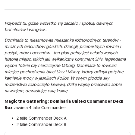
Opis
Przybądź tu, gdzie wszystko się zaczęło i spotkaj dawnych
bohaterów i wrogów...
Dominaria to niesamowita mieszanka różnorodnych terenów -
mroźnych łańcuchów górskich, dżungli, przepastnych równin i
pustyń, mórz i oceanów - ten plan pełny jest naładowanych
historią miejsc, takich jak wylkaniczny kontynent Shiv, legendarna
wyspa Tolaria czy nieszczęsne Urborg. Dominaria to również
miesjce pochodzenia braci Urzy i Mishry, którzy odkryli potężne
kamienie mocy w jasnikach Koilos. W swym głodzie siły
rodzeństwo rozpoczęło krwawą, dziką wojnę przeciwko sobie
nawzajem, dewastując całą krainę.
Magic the Gathering: Dominaria United Commander Deck
Box
zawiera 4 talie Commander:
2 talie Commander Deck A
2 talie Commander Deck B