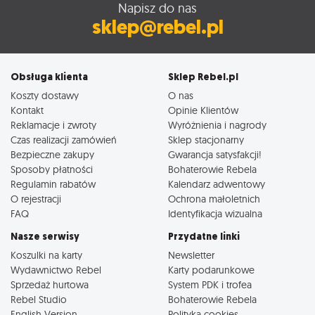
Napisz do nas
sklep@rebel.pl
Obsługa klienta
Sklep Rebel.pl
Koszty dostawy
O nas
Kontakt
Opinie Klientów
Reklamacje i zwroty
Wyróżnienia i nagrody
Czas realizacji zamówień
Sklep stacjonarny
Bezpieczne zakupy
Gwarancja satysfakcji!
Sposoby płatności
Bohaterowie Rebela
Regulamin rabatów
Kalendarz adwentowy
O rejestracji
Ochrona małoletnich
FAQ
Identyfikacja wizualna
Nasze serwisy
Przydatne linki
Koszulki na karty
Newsletter
Wydawnictwo Rebel
Karty podarunkowe
Sprzedaż hurtowa
System PDK i trofea
Rebel Studio
Bohaterowie Rebela
English Version
Polityka cookies