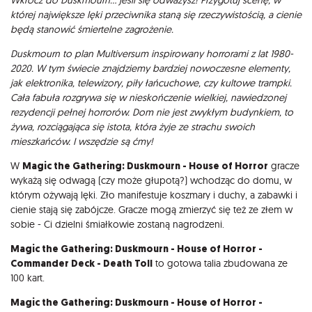
Opis
której największe lęki przeciwnika staną się rzeczywistością, a cienie
będą stanowić śmiertelne zagrożenie.
Duskmourn to plan Multiversum inspirowany horrorami z lat 1980-
2020. W tym świecie znajdziemy bardziej nowoczesne elementy,
jak elektronika, telewizory, piły łańcuchowe, czy kultowe trampki.
Cała fabuła rozgrywa się w nieskończenie wielkiej, nawiedzonej
rezydencji pełnej horrorów. Dom nie jest zwykłym budynkiem, to
żywa, rozciągająca się istota, która żyje ze strachu swoich
mieszkańców. I wszędzie są ćmy!
W
Magic the Gathering: Duskmourn - House of Horror
gracze
wykażą się odwagą (czy może głupotą?) wchodząc do domu, w
którym ożywają lęki. Zło manifestuje koszmary i duchy, a zabawki i
cienie stają się zabójcze. Gracze mogą zmierzyć się też ze złem w
sobie - Ci dzielni śmiałkowie zostaną nagrodzeni.
Magic the Gathering: Duskmourn - House of Horror -
Commander Deck - Death Toll
to gotowa talia zbudowana ze
100 kart.
Magic the Gathering: Duskmourn - House of Horror -