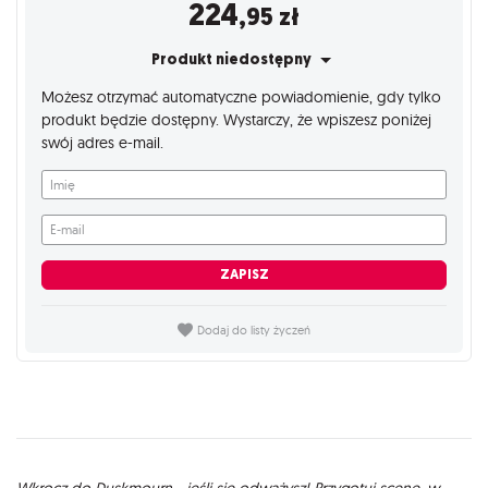
224
,95
zł
Produkt niedostępny
Możesz otrzymać automatyczne powiadomienie, gdy tylko
produkt będzie dostępny. Wystarczy, że wpiszesz poniżej
swój adres e-mail.
Imię
E-mail
ZAPISZ
Dodaj do listy życzeń
Wkrocz do Duskmourn... jeśli się odważysz! Przygotuj scenę, w