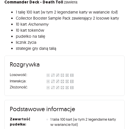
Commander Deck - Death Toll
zawiera:
1 talię 100 kart (w tym 2 legendarne karty w wariancie
foil
)
Collector Booster Sample Pack zawierający 2 losowe karty
10 kart
Archenemy
10 kart tokenów
pudełko na talię
licznik życia
strategie gry daną talią
Rozgrywka
Losowość:
Interakcja:
Złożoność:
Podstawowe informacje
Zawartość
1 talia 100 kart (w tym 2 legendarne karty
pudełka:
w wariancie foil)