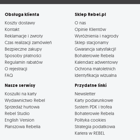
Obsługa klienta
Sklep Rebel.pl
Koszty dostawy
O nas
Kontakt
Opinie Klientów
Reklamacje i zwroty
Wyróżnienia i nagrody
Czas realizacji zamówień
Sklep stacjonarny
Bezpieczne zakupy
Gwarancja satysfakcji!
Sposoby płatności
Bohaterowie Rebela
Regulamin rabatów
Kalendarz adwentowy
O rejestracji
Ochrona małoletnich
FAQ
Identyfikacja wizualna
Nasze serwisy
Przydatne linki
Koszulki na karty
Newsletter
Wydawnictwo Rebel
Karty podarunkowe
Sprzedaż hurtowa
System PDK i trofea
Rebel Studio
Bohaterowie Rebela
English Version
Polityka cookies
Planszowa Rebelia
Strategia podatkowa
Kariera w REBEL