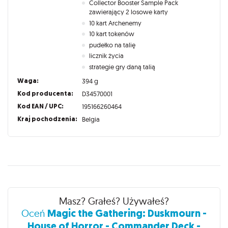
Collector Booster Sample Pack
zawierający 2 losowe karty
10 kart Archenemy
10 kart tokenów
pudełko na talię
licznik życia
strategie gry daną talią
Waga:
394 g
Kod producenta:
D34570001
Kod EAN / UPC:
195166260464
Kraj pochodzenia:
Belgia
Recenzje
Masz? Grałeś? Używałeś?
Magic the Gathering: Duskmourn -
Oceń
House of Horror - Commander Deck -