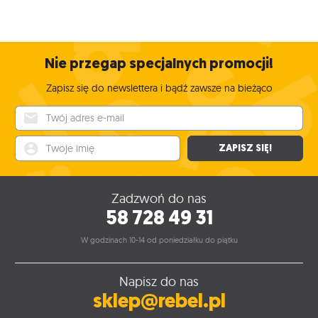
Nie przegap specjalnych promocji!
Zapisz się do newslettera i bądź zawsze na bieżąco
Twój adres e-mail
Twoje imię
ZAPISZ SIĘ!
Zadzwoń do nas
58 728 49 31
W godzinach 10-14 od poniedziałku do piątku
Napisz do nas
sklep@rebel.pl