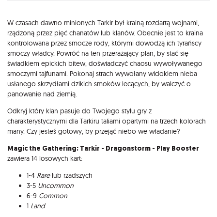
Opis
W czasach dawno minionych Tarkir był krainą rozdartą wojnami,
rządzoną przez pięć chanatów lub klanów. Obecnie jest to kraina
kontrolowana przez smocze rody, którymi dowodzą ich tyrańscy
smoczy władcy. Powróć na ten przerażający plan, by stać się
świadkiem epickich bitew, doświadczyć chaosu wywoływanego
smoczymi tajfunami. Pokonaj strach wywołany widokiem nieba
usłanego skrzydłami dzikich smoków lecących, by walczyć o
panowanie nad ziemią.
Odkryj który klan pasuje do Twojego stylu gry z
charakterystycznymi dla Tarkiru taliami opartymi na trzech kolorach
many. Czy jesteś gotowy, by przejąć niebo we władanie?
Magic the Gathering: Tarkir - Dragonstorm - Play Booster
zawiera 14 losowych kart:
1-4
Rare
lub rzadszych
3-5
Uncommon
6-9
Common
1
Land