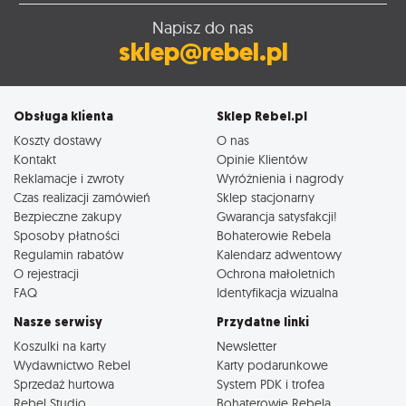
Napisz do nas
sklep@rebel.pl
Obsługa klienta
Sklep Rebel.pl
Koszty dostawy
O nas
Kontakt
Opinie Klientów
Reklamacje i zwroty
Wyróżnienia i nagrody
Czas realizacji zamówień
Sklep stacjonarny
Bezpieczne zakupy
Gwarancja satysfakcji!
Sposoby płatności
Bohaterowie Rebela
Regulamin rabatów
Kalendarz adwentowy
O rejestracji
Ochrona małoletnich
FAQ
Identyfikacja wizualna
Nasze serwisy
Przydatne linki
Koszulki na karty
Newsletter
Wydawnictwo Rebel
Karty podarunkowe
Sprzedaż hurtowa
System PDK i trofea
Rebel Studio
Bohaterowie Rebela