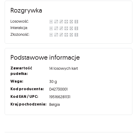
Rozgrywka
Losowość:
Interakcja:
Złożoność:
Podstawowe informacje
Zawartość
14 losowych kart
pudełka:
Waga:
30 g
Kod producenta:
D42730001
Kod EAN / UPC:
195166281131
Kraj pochodzenia:
Belgia