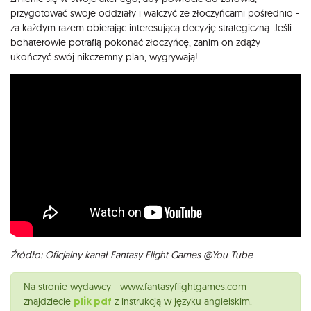
przygotować swoje oddziały i walczyć ze złoczyńcami pośrednio -
za każdym razem obierając interesującą decyzję strategiczną. Jeśli
bohaterowie potrafią pokonać złoczyńcę, zanim on zdąży
ukończyć swój nikczemny plan, wygrywają!
Źródło: Oficjalny kanał Fantasy Flight Games @You Tube
Na stronie wydawcy - www.fantasyflightgames.com -
znajdziecie
plik pdf
z instrukcją w języku angielskim.