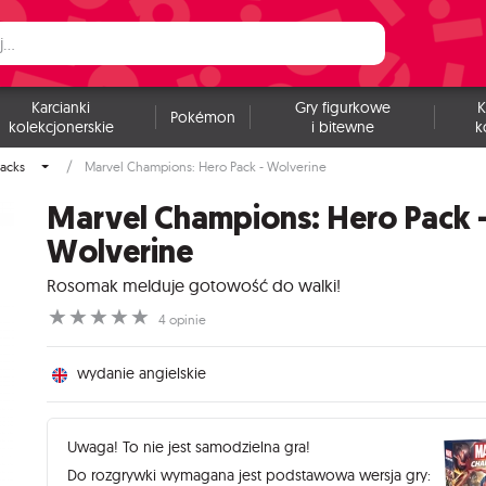
Karcianki
Gry figurkowe
K
Pokémon
kolekcjonerskie
i bitewne
k
acks
Marvel Champions: Hero Pack - Wolverine
Marvel Champions: Hero Pack 
Wolverine
Rosomak melduje gotowość do walki!
☆
☆
☆
☆
☆
4 opinie
wydanie angielskie
Uwaga! To nie jest samodzielna gra!
Do rozgrywki wymagana jest podstawowa wersja gry: