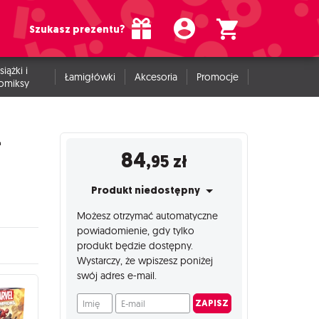
Szukasz prezentu?
siążki i
Łamigłówki
Akcesoria
Promocje
omiksy
-
84
,95
zł
Produkt niedostępny
Możesz otrzymać automatyczne
powiadomienie, gdy tylko
produkt będzie dostępny.
Wystarczy, że wpiszesz poniżej
swój adres e-mail.
Imię
E-mail
ZAPISZ