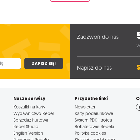
Zadzwoń do nas
W
ZAPISZ SIĘ!
Napisz do nas
Nasze serwisy
Przydatne linki
O
Koszulki na karty
Newsletter
Wydawnictwo Rebel
Karty podarunkowe
Sprzedaż hurtowa
System PDK i trofea
Rebel Studio
Bohaterowie Rebela
English Version
Polityka cookies
Planszowa Rebelia
Strategia podatkowa