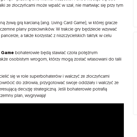
alki ze złoczyńcami może wpaść w szał, nie martwiąc się przy tym
ną żywą grą karcianą (ang. Living Card Game), w której gracze
kczemne plany przeciwników. W trakcie gry będziecie wzywać
ncerze, a także korzystać z niszczycielskich taktyk w celu
d Game
bohaterowie będą stawiać czoła potężnym
akże osobistym wrogom, którzy mogą zostać wtasowani do talii
ielić się w role superbohaterów i walczyć ze złoczyńcami
powrócić do zdrowia, przygotować swoje oddziały i walczyć ze
esującą decyzję strategiczną. Jeśli bohaterowie potrafią
czemny plan, wygrywają!