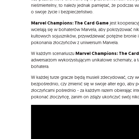
nieśmiertelny, to należy jednak pamiętać, że podczas w
o swoje życie i bezpieczeństwo.
Marvel Champions: The Card Game
jest kooperacyj
wcielają się w bohaterów Marvela, aby pokrzyżować ni
kultowych sojuszników, przywdziewać potężne bronie i pa
pokonania złoczyńców z uniwersum Marvela.
Marvel Champions: The Car
W każdym scenariuszu
adwersarzom wykorzystującym unikatowe schematy, a t
bohatera.
W każdej turze gracze będą musieli zdecydować, czy wc
bezpośrednio, czy zmienić się w swoje alter ego, aby 
złoczyńcami pośrednio - za każdym razem obierając inter
pokonać złoczyńcę, zanim on zdąży ukończyć swój nik