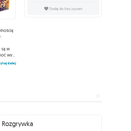
Dodaj do listy życzeń
olnością
ę
e są w
przedramionach obu jego rąk - przetną one niemal wszystko! I choć wydaje się być nieśmiertelny, to należy jednak pamiętać, że podczas walki ze złoczyńcami może wpaść w szał, nie martwiąc się przy tym o swoje życie i bezpieczeństwo. Marvel Champions: The Card Game jest kooperacyjną żywą grą karcianą (ang. Living Card Game), w której gracze wcielają się w bohaterów Marvela, aby pokrzyżować nikczemne plany przeciwników. W trakcie gry będziecie wzywać kultowych sojuszników, przywdziewać potężne bronie i pancerze, a także korzystać z niszczycielskich taktyk w celu pokonania złoczyńców z uniwersum Marvela. W każdym scenariuszu Marvel Champions: The Card Game bohaterowie będą stawiać czoła potężnym adwersarzom wykorzystującym unikatowe schematy, a także osobistym wrogom, którzy mogą zostać wtasowani do talii bohatera. W każdej turze gracze będą musieli zdecydować, czy wcielić się w role superbohaterów i walczyć ze złoczyńcami bezpośrednio, czy zmienić się w swoje alter ego, aby powrócić do zdrowia, przygotować swoje oddziały i walczyć ze złoczyńcami pośrednio - za każdym razem obierając interesującą decyzję strategiczną. Jeśli bohaterowie potrafią pokonać złoczyńcę, zanim on zdąży ukończyć swój nikczemny plan, wygrywają! Źródło: Oficjalny kanał Fantasy Flight Games @You Tube Na stronie wydawcy - www.fantasyflightgames.com - znajdziecie plik pdf z instrukcją w języku angielskim. Zapraszamy do lektury!
ytaj dalej
Rozgrywka