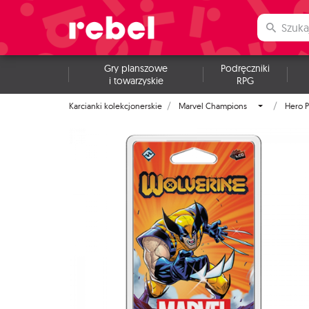
Gry planszowe
Podręczniki
i towarzyskie
RPG
Karcianki kolekcjonerskie
Marvel Champions
Hero P