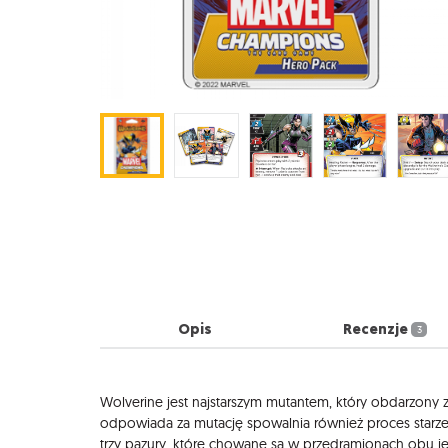
Opis
Recenzje
3
Opis
Wolverine jest najstarszym mutantem, który obdarzony zo
odpowiada za mutację spowalnia również proces starzen
trzy pazury, które chowane są w przedramionach obu je