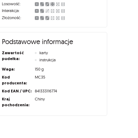
Losowość:
Interakcja:
Złożoność:
Podstawowe informacje
Zawartość
karty
pudełka:
instrukcja
Waga:
150 g
Kod
MC35
producenta:
Kod EAN / UPC:
841333116774
Kraj
Chiny
pochodzenia: