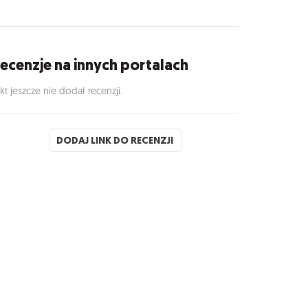
ecenzje na innych portalach
kt jeszcze nie dodał recenzji.
DODAJ LINK DO RECENZJI