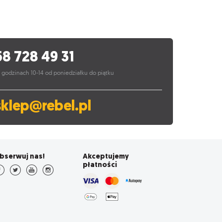
58 728 49 31
 godzinach 10-14 od poniedziałku do piątku
sklep@rebel.pl
bserwuj nas!
Akceptujemy
płatności