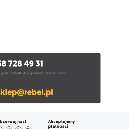
58 728 49 31
 godzinach 10-14 od poniedziałku do piątku
sklep@rebel.pl
bserwuj nas!
Akceptujemy
płatności