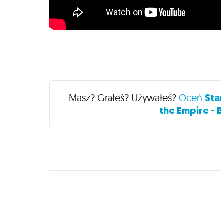
Recenzje
Masz? Grałeś? Używałeś?
Oceń
Sta
the Empire - 