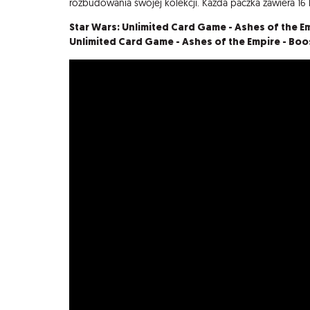
rozbudowania swojej kolekcji. Każda paczka zawiera 16 l
Star Wars: Unlimited Card Game - Ashes of the Em
Unlimited Card Game - Ashes of the Empire - Boo