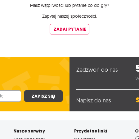
Masz wątpliwości lub pytanie co do gry?
Zapytaj naszej społeczności.
ZADAJ PYTANIE
Zadzwoń do nas
W
ZAPISZ SIĘ!
Napisz do nas
Nasze serwisy
Przydatne linki
O