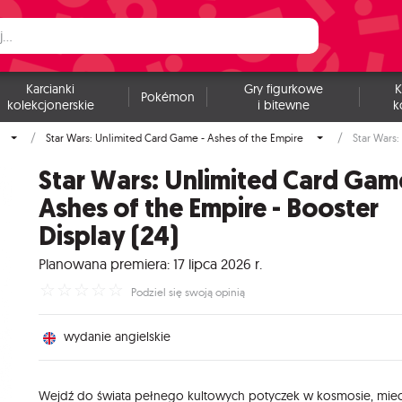
Karcianki
Gry figurkowe
K
Pokémon
kolekcjonerskie
i bitewne
k
Star Wars: Unlimited Card Game - Ashes of the Empire
Star Wars:
Star Wars: Unlimited Card Gam
Ashes of the Empire - Booster
Display (24)
Planowana premiera: 17 lipca 2026 r.
☆
☆
☆
☆
☆
Podziel się swoją opinią
wydanie angielskie
Wejdź do świata pełnego kultowych potyczek w kosmosie, mie