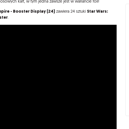
osowych kart, w tym jedna zawsze jest w wariancie foil!
pire - Booster Display (24)
Star Wars:
zawiera 24 sztuki
ster
.