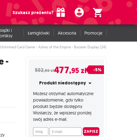
Szukasz prezentu?
siążki i
Łamigłówki
Akcesoria
Promocje
omiksy
 Unlimited Card Game - Ashes of the Empire - Booster Display (24)
e -
477
,95
zł
-5%
502
,80
zł
Produkt niedostępny
Możesz otrzymać automatyczne
powiadomienie, gdy tylko
produkt będzie dostępny.
Wystarczy, że wpiszesz poniżej
swój adres e-mail.
Imię
E-mail
ZAPISZ
czy