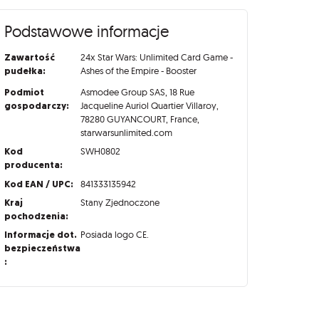
Podstawowe informacje
Zawartość
24x Star Wars: Unlimited Card Game -
pudełka:
Ashes of the Empire - Booster
Podmiot
Asmodee Group SAS, 18 Rue
gospodarczy:
Jacqueline Auriol Quartier Villaroy,
78280 GUYANCOURT, France,
starwarsunlimited.com
Kod
SWH0802
producenta:
Kod EAN / UPC:
841333135942
Kraj
Stany Zjednoczone
pochodzenia:
Informacje dot.
Posiada logo CE.
bezpieczeństwa
: