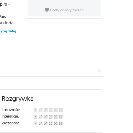
pire -
Dodaj do listy życzeń
ars -
bitwie o Endor i latach, które nastąpiły po niej. Jak sugeruje nazwa dodatku - Ashes of the Empire - nie mogło zabraknąć postaci, statków i wydarzeń, które odegrały kluczową rolę w upadku Imperium Galaktycznego oraz czasie niepewności, który po nim nastał. Star Wars: Unlimited Card Game - Ashes of the Empire - Booster to najlepszy produkt do szybkiego i łatwego rozbudowania swojej kolekcji. Każda paczka zawiera 16 losowych kart, w tym jedna zawsze jest w wariancie foil! Star Wars: Unlimited Card Game - Ashes of the Empire - Booster Display (24) zawiera 24 sztuki Star Wars: Unlimited Card Game - Ashes of the Empire - Booster.
ytaj dalej
Rozgrywka
Losowość:
Interakcja:
Złożoność: