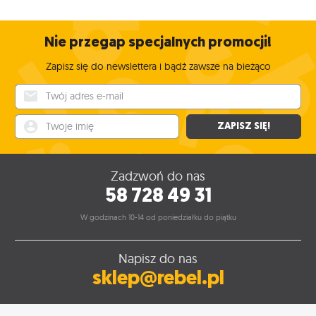
Nie przegap specjalnych promocji!
Zapisz się do newslettera i bądź zawsze na bieżąco
Twój adres e-mail
Twoje imię
ZAPISZ SIĘ!
Zadzwoń do nas
58 728 49 31
W godzinach 10-14 od poniedziałku do piątku
Napisz do nas
sklep@rebel.pl