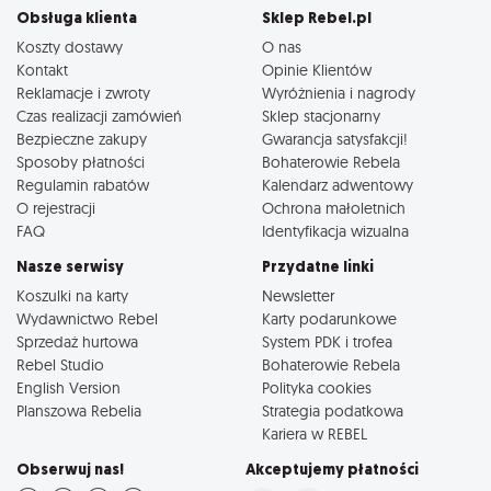
Obsługa klienta
Sklep Rebel.pl
Koszty dostawy
O nas
Kontakt
Opinie Klientów
Reklamacje i zwroty
Wyróżnienia i nagrody
Czas realizacji zamówień
Sklep stacjonarny
Bezpieczne zakupy
Gwarancja satysfakcji!
Sposoby płatności
Bohaterowie Rebela
Regulamin rabatów
Kalendarz adwentowy
O rejestracji
Ochrona małoletnich
FAQ
Identyfikacja wizualna
Nasze serwisy
Przydatne linki
Koszulki na karty
Newsletter
Wydawnictwo Rebel
Karty podarunkowe
Sprzedaż hurtowa
System PDK i trofea
Rebel Studio
Bohaterowie Rebela
English Version
Polityka cookies
Planszowa Rebelia
Strategia podatkowa
Kariera w REBEL
Obserwuj nas!
Akceptujemy płatności