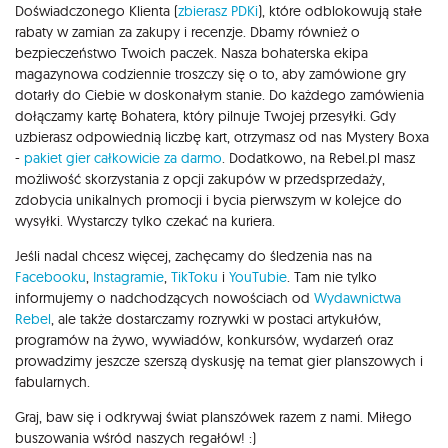
Doświadczonego Klienta (
zbierasz PDKi
), które odblokowują stałe
rabaty w zamian za zakupy i recenzje. Dbamy również o
bezpieczeństwo Twoich paczek. Nasza bohaterska ekipa
magazynowa codziennie troszczy się o to, aby zamówione gry
dotarły do Ciebie w doskonałym stanie. Do każdego zamówienia
dołączamy kartę Bohatera, który pilnuje Twojej przesyłki. Gdy
uzbierasz odpowiednią liczbę kart, otrzymasz od nas Mystery Boxa
-
pakiet gier całkowicie za darmo
. Dodatkowo, na Rebel.pl masz
możliwość skorzystania z opcji zakupów w przedsprzedaży,
zdobycia unikalnych promocji i bycia pierwszym w kolejce do
wysyłki. Wystarczy tylko czekać na kuriera.
Jeśli nadal chcesz więcej, zachęcamy do śledzenia nas na
Facebooku
,
Instagramie
,
TikToku
i
YouTubie
. Tam nie tylko
informujemy o nadchodzących nowościach od
Wydawnictwa
Rebel
, ale także dostarczamy rozrywki w postaci artykułów,
programów na żywo, wywiadów, konkursów, wydarzeń oraz
prowadzimy jeszcze szerszą dyskusję na temat gier planszowych i
fabularnych.
Graj, baw się i odkrywaj świat planszówek razem z nami. Miłego
buszowania wśród naszych regałów! :)