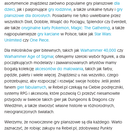
asortymencie znajdziesz zarówno popularne gry planszowe
dla
dzieci
, jak i pasjonujące
gry rodzinne
, a także unikalne tytuły i
gry
planszowe dla dorosłych
. Posiadamy nie tylko uwielbiane przez
wszystkich Dixit, Dobble, Wsiąść do Pociągu, Splendor czy Everdell,
ale także
oryginalne karty Pokemon,
Magic: The Gathering
, a także
najpopularniejsze
gry karciane
w Polsce, takie jak
Star Wars:
Unlimited
czy
One Piece
.
Dla miłośników gier bitewnych, takich jak
Warhammer 40,000
czy
Warhammer Age of Sigmar
, oferujemy szeroki wybór figurek, a dla
początkujących modelarzy i zaawansowanych artystów mamy
bogatą kolekcję
akcesoriów do malowania
, takich jak farby,
pędzle, palety i wiele więcej. Znajdziesz u nas wszystko, czego
potrzebujesz, aby rozpocząć i rozwijać swoje hobby. Jeśli jesteś
fanem
gier fabularnych
, w Rebel.pl czekają na Ciebie podręczniki,
systemy RPG i akcesoria, które pozwolą Ci przeżyć niesamowite
przygody w świecie takich gier jak Dungeons & Dragons czy
Wiedźmin, a także stworzyć własne historie w różnorodnych,
nieograniczonych światach.
Wierzymy, że nowoczesne gry planszowe są dla każdego. Warto
zaznaczyć, że robiąc zakupy na Rebel.pl, zdobywasz Punkty