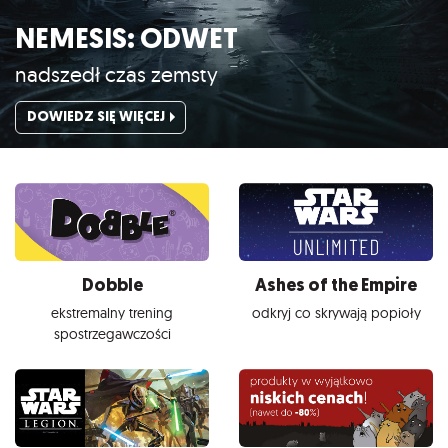
NEMESIS: ODWET
nadszedł czas zemsty
DOWIEDZ SIĘ WIĘCEJ
Dobble
Ashes of the Empire
ekstremalny trening
odkryj co skrywają popioły
spostrzegawczości