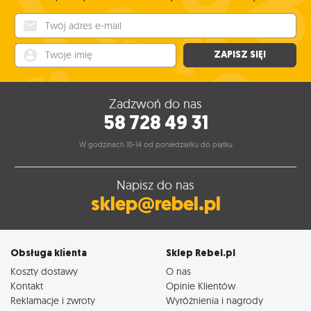
Twój adres e-mail
Twoje imię
ZAPISZ SIĘ!
Zadzwoń do nas
58 728 49 31
W godzinach 10-14 od poniedziałku do piątku
Napisz do nas
sklep@rebel.pl
Obsługa klienta
Sklep Rebel.pl
Koszty dostawy
O nas
Kontakt
Opinie Klientów
Reklamacje i zwroty
Wyróżnienia i nagrody