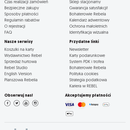
Czas realizacji zamówień
Sklep stacjonarny
Bezpieczne zakupy
Gwarancja satysfakcji!
Sposoby płatności
Bohaterowie Rebela
Regulamin rabatów
Kalendarz adwentowy
O rejestracji
Ochrona małoletnich
FAQ
Identyfikacja wizualna
Nasze serwisy
Przydatne linki
Koszulki na karty
Newsletter
Wydawnictwo Rebel
Karty podarunkowe
Sprzedaż hurtowa
System PDK i trofea
Rebel Studio
Bohaterowie Rebela
English Version
Polityka cookies
Planszowa Rebelia
Strategia podatkowa
Kariera w REBEL
Obserwuj nas!
Akceptujemy płatności