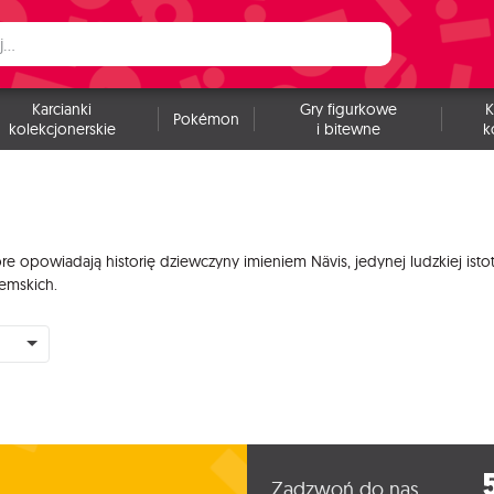
Karcianki
Gry figurkowe
K
Pokémon
kolekcjonerskie
i bitewne
k
óre opowiadają historię dziewczyny imieniem Nävis, jedynej ludzkiej ist
iemskich.
Zadzwoń do nas