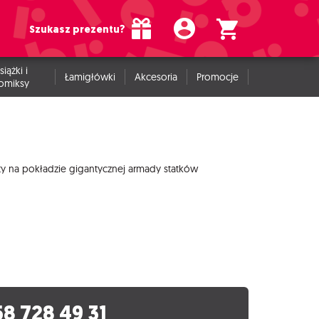
Szukasz prezentu?
siążki i
Łamigłówki
Akcesoria
Promocje
omiksy
oty na pokładzie gigantycznej armady statków
58 728 49 31