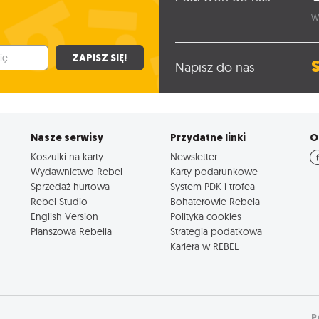
W
ZAPISZ SIĘ!
Napisz do nas
Nasze serwisy
Przydatne linki
O
Koszulki na karty
Newsletter
Wydawnictwo Rebel
Karty podarunkowe
Sprzedaż hurtowa
System PDK i trofea
Rebel Studio
Bohaterowie Rebela
English Version
Polityka cookies
Planszowa Rebelia
Strategia podatkowa
Kariera w REBEL
P