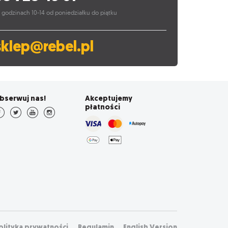
 godzinach 10-14 od poniedziałku do piątku
sklep@rebel.pl
bserwuj nas!
Akceptujemy
płatności
olityka prywatności
Regulamin
English Version