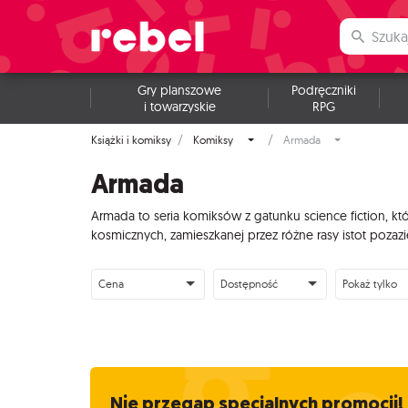
Gry planszowe
Podręczniki
i towarzyskie
RPG
Książki i komiksy
Komiksy
Armada
Armada
Armada to seria komiksów z gatunku science fiction, kt
kosmicznych, zamieszkanej przez różne rasy istot pozaz
Cena
Dostępność
Pokaż tylko
Nie przegap specjalnych promocji!