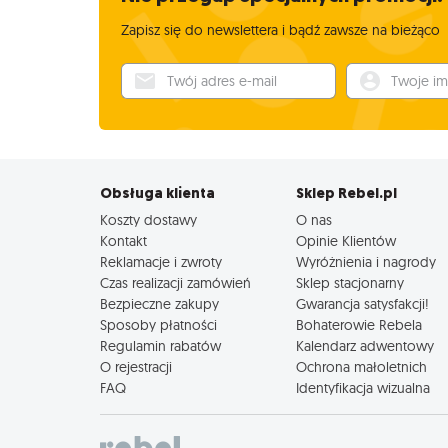
Zapisz się do newslettera i bądź zawsze na bieżąco
Twój adres e-mail
Twoje imię
Obsługa klienta
Sklep Rebel.pl
Koszty dostawy
O nas
Kontakt
Opinie Klientów
Reklamacje i zwroty
Wyróżnienia i nagrody
Czas realizacji zamówień
Sklep stacjonarny
Bezpieczne zakupy
Gwarancja satysfakcji!
Sposoby płatności
Bohaterowie Rebela
Regulamin rabatów
Kalendarz adwentowy
O rejestracji
Ochrona małoletnich
FAQ
Identyfikacja wizualna