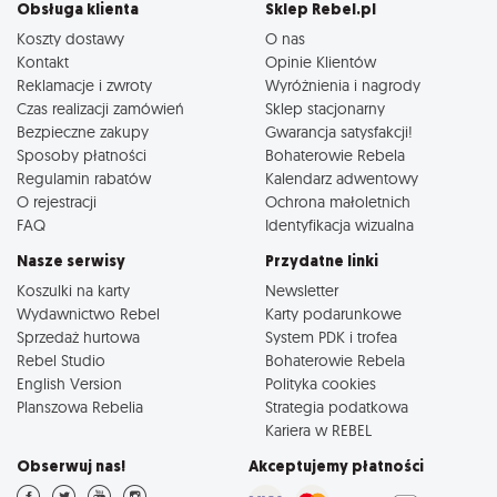
Obsługa klienta
Sklep Rebel.pl
Koszty dostawy
O nas
Kontakt
Opinie Klientów
Reklamacje i zwroty
Wyróżnienia i nagrody
Czas realizacji zamówień
Sklep stacjonarny
Bezpieczne zakupy
Gwarancja satysfakcji!
Sposoby płatności
Bohaterowie Rebela
Regulamin rabatów
Kalendarz adwentowy
O rejestracji
Ochrona małoletnich
FAQ
Identyfikacja wizualna
Nasze serwisy
Przydatne linki
Koszulki na karty
Newsletter
Wydawnictwo Rebel
Karty podarunkowe
Sprzedaż hurtowa
System PDK i trofea
Rebel Studio
Bohaterowie Rebela
English Version
Polityka cookies
Planszowa Rebelia
Strategia podatkowa
Kariera w REBEL
Obserwuj nas!
Akceptujemy płatności