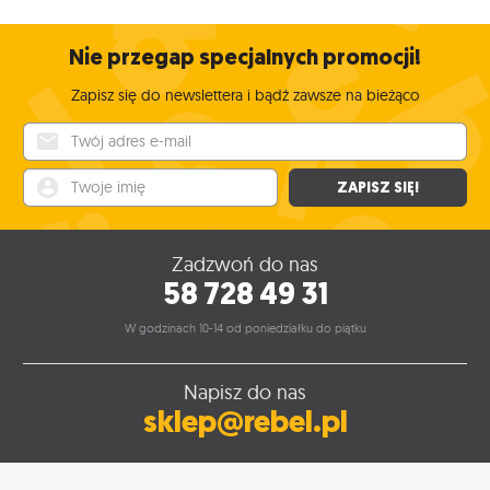
Nie przegap specjalnych promocji!
Zapisz się do newslettera i bądź zawsze na bieżąco
Twój adres e-mail
Twoje imię
ZAPISZ SIĘ!
Zadzwoń do nas
58 728 49 31
W godzinach 10-14 od poniedziałku do piątku
Napisz do nas
sklep@rebel.pl