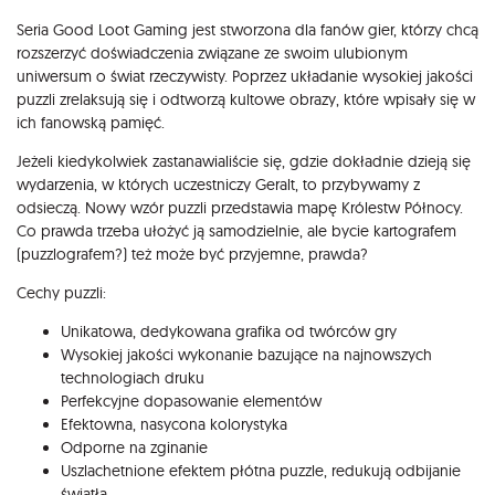
Opis
Seria Good Loot Gaming jest stworzona dla fanów gier, którzy chcą
rozszerzyć doświadczenia związane ze swoim ulubionym
uniwersum o świat rzeczywisty. Poprzez układanie wysokiej jakości
puzzli zrelaksują się i odtworzą kultowe obrazy, które wpisały się w
ich fanowską pamięć.
Jeżeli kiedykolwiek zastanawialiście się, gdzie dokładnie dzieją się
wydarzenia, w których uczestniczy Geralt, to przybywamy z
odsieczą. Nowy wzór puzzli przedstawia mapę Królestw Północy.
Co prawda trzeba ułożyć ją samodzielnie, ale bycie kartografem
(puzzlografem?) też może być przyjemne, prawda?
Cechy puzzli:
Unikatowa, dedykowana grafika od twórców gry
Wysokiej jakości wykonanie bazujące na najnowszych
technologiach druku
Perfekcyjne dopasowanie elementów
Efektowna, nasycona kolorystyka
Odporne na zginanie
Uszlachetnione efektem płótna puzzle, redukują odbijanie
światła