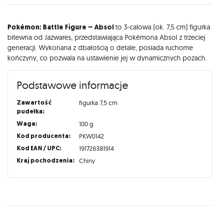
Opis
Pokémon: Battle Figure – Absol
to 3-calowa (ok. 7,5 cm) figurka
bitewna od Jazwares, przedstawiająca Pokémona Absol z trzeciej
generacji. Wykonana z dbałością o detale, posiada ruchome
kończyny, co pozwala na ustawienie jej w dynamicznych pozach.
Podstawowe informacje
Zawartość
figurka 7,5 cm
pudełka:
Waga:
100 g
Kod producenta:
PKW0142
Kod EAN / UPC:
191726381914
Kraj pochodzenia:
Chiny