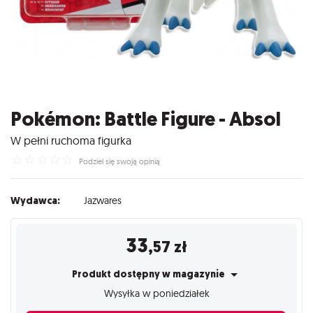
Pokémon: Battle Figure - Absol
W pełni ruchoma figurka
☆
☆
☆
☆
☆
Podziel się swoją opinią
Wydawca:
Jazwares
33
,57
zł
Produkt dostępny w magazynie
Wysyłka w poniedziałek