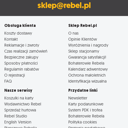
sklep@rebel.pl
Obsługa klienta
Sklep Rebel.pl
Koszty dostawy
O nas
Kontakt
Opinie Klientów
Reklamacje i zwroty
Wyróżnienia i nagrody
Czas realizacji zamówień
Sklep stacjonarny
Bezpieczne zakupy
Gwarancja satysfakcji!
Sposoby płatności
Bohaterowie Rebela
Regulamin rabatów
Kalendarz adwentowy
O rejestracji
Ochrona małoletnich
FAQ
Identyfikacja wizualna
Nasze serwisy
Przydatne linki
Koszulki na karty
Newsletter
Wydawnictwo Rebel
Karty podarunkowe
Sprzedaż hurtowa
System PDK i trofea
Rebel Studio
Bohaterowie Rebela
English Version
Polityka cookies
Planszowa Rebelia
Strategia podatkowa