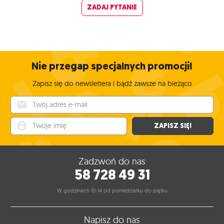
ZADAJ PYTANIE
Nie przegap specjalnych promocji!
Zapisz się do newslettera i bądź zawsze na bieżąco
Twój adres e-mail
Twoje imię
ZAPISZ SIĘ!
Zadzwoń do nas
58 728 49 31
W godzinach 10-14 od poniedziałku do piątku
Napisz do nas