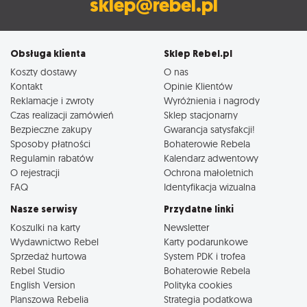
sklep@rebel.pl
Obsługa klienta
Sklep Rebel.pl
Koszty dostawy
O nas
Kontakt
Opinie Klientów
Reklamacje i zwroty
Wyróżnienia i nagrody
Czas realizacji zamówień
Sklep stacjonarny
Bezpieczne zakupy
Gwarancja satysfakcji!
Sposoby płatności
Bohaterowie Rebela
Regulamin rabatów
Kalendarz adwentowy
O rejestracji
Ochrona małoletnich
FAQ
Identyfikacja wizualna
Nasze serwisy
Przydatne linki
Koszulki na karty
Newsletter
Wydawnictwo Rebel
Karty podarunkowe
Sprzedaż hurtowa
System PDK i trofea
Rebel Studio
Bohaterowie Rebela
English Version
Polityka cookies
Planszowa Rebelia
Strategia podatkowa