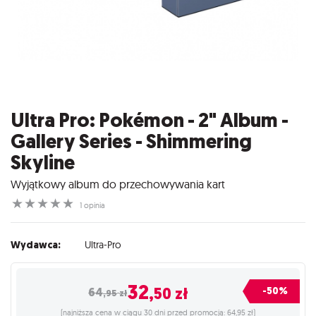
Ultra Pro: Pokémon - 2" Album -
Gallery Series - Shimmering
Skyline
Wyjątkowy album do przechowywania kart
☆
☆
☆
☆
☆
1 opinia
Wydawca:
Ultra-Pro
32
,50
zł
-50%
64
,95
zł
(najniższa cena w ciągu 30 dni przed promocją: 64,95 zł)