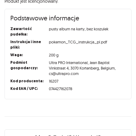
Produkt jest licencjonowany.
Podstawowe informacje
Zawartość
pusty album na karty, bez koszulek
pudełka:
Instrukcja i inne
pokemon_TCG_instrukcja_pl.pdf
pliki:
Waga:
200 g
Podmiot
Ultra PRO International, Jean Baptist
gospodarczy:
Vinkstraat 4, 3070 Kortenberg, Belgium,
cs@ultrapro.com
Kod producenta:
16207
Kod EAN / UPC:
074427162078
Recenzje