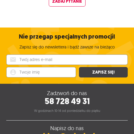
ZADAJ PYTANIE
Nie przegap specjalnych promocji!
Zapisz się do newslettera i bądź zawsze na bieżąco
Twój adres e-mail
Twoje imię
ZAPISZ SIĘ!
Zadzwoń do nas
58 728 49 31
W godzinach 10-14 od poniedziałku do piątku
Napisz do nas