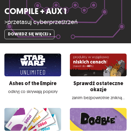
COMPILE + AUX 1
>przetasuj cyberprzestrzeń
DOWIEDZ SIĘ WIĘCEJ
Ashes of the Empire
Sprawdź ostateczne
okazje
odkryj co skrywają popioły
zanim bezpowrotnie znikną...