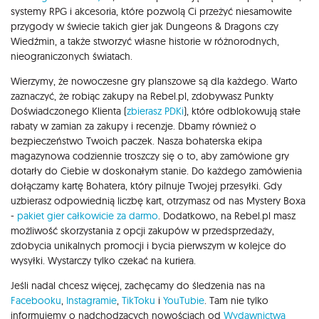
systemy RPG i akcesoria, które pozwolą Ci przeżyć niesamowite
przygody w świecie takich gier jak Dungeons & Dragons czy
Wiedźmin, a także stworzyć własne historie w różnorodnych,
nieograniczonych światach.
Wierzymy, że nowoczesne gry planszowe są dla każdego. Warto
zaznaczyć, że robiąc zakupy na Rebel.pl, zdobywasz Punkty
Doświadczonego Klienta (
zbierasz PDKi
), które odblokowują stałe
rabaty w zamian za zakupy i recenzje. Dbamy również o
bezpieczeństwo Twoich paczek. Nasza bohaterska ekipa
magazynowa codziennie troszczy się o to, aby zamówione gry
dotarły do Ciebie w doskonałym stanie. Do każdego zamówienia
dołączamy kartę Bohatera, który pilnuje Twojej przesyłki. Gdy
uzbierasz odpowiednią liczbę kart, otrzymasz od nas Mystery Boxa
-
pakiet gier całkowicie za darmo
. Dodatkowo, na Rebel.pl masz
możliwość skorzystania z opcji zakupów w przedsprzedaży,
zdobycia unikalnych promocji i bycia pierwszym w kolejce do
wysyłki. Wystarczy tylko czekać na kuriera.
Jeśli nadal chcesz więcej, zachęcamy do śledzenia nas na
Facebooku
,
Instagramie
,
TikToku
i
YouTubie
. Tam nie tylko
informujemy o nadchodzących nowościach od
Wydawnictwa