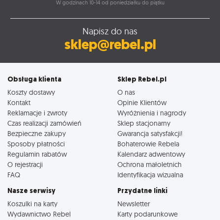
W godzinach 10-14 od poniedziałku do piątku
Napisz do nas
sklep@rebel.pl
Obsługa klienta
Sklep Rebel.pl
Koszty dostawy
O nas
Kontakt
Opinie Klientów
Reklamacje i zwroty
Wyróżnienia i nagrody
Czas realizacji zamówień
Sklep stacjonarny
Bezpieczne zakupy
Gwarancja satysfakcji!
Sposoby płatności
Bohaterowie Rebela
Regulamin rabatów
Kalendarz adwentowy
O rejestracji
Ochrona małoletnich
FAQ
Identyfikacja wizualna
Nasze serwisy
Przydatne linki
Koszulki na karty
Newsletter
Wydawnictwo Rebel
Karty podarunkowe