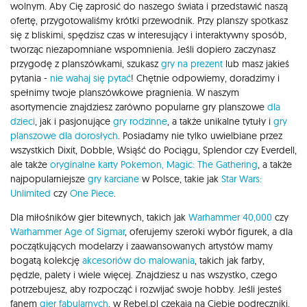
wolnym. Aby Cię zaprosić do naszego świata i przedstawić naszą
ofertę, przygotowaliśmy krótki przewodnik. Przy planszy spotkasz
się z bliskimi, spędzisz czas w interesujący i interaktywny sposób,
tworząc niezapomniane wspomnienia. Jeśli dopiero zaczynasz
przygodę z planszówkami, szukasz
gry na prezent
lub masz jakieś
pytania -
nie wahaj się pytać
! Chętnie odpowiemy, doradzimy i
spełnimy twoje planszówkowe pragnienia. W naszym
asortymencie znajdziesz zarówno popularne gry planszowe
dla
dzieci
, jak i pasjonujące
gry rodzinne
, a także unikalne tytuły i
gry
planszowe dla dorosłych
. Posiadamy nie tylko uwielbiane przez
wszystkich Dixit, Dobble, Wsiąść do Pociągu, Splendor czy Everdell,
ale także
oryginalne karty Pokemon,
Magic: The Gathering
, a także
najpopularniejsze
gry karciane
w Polsce, takie jak
Star Wars:
Unlimited
czy
One Piece
.
Dla miłośników gier bitewnych, takich jak
Warhammer 40,000
czy
Warhammer Age of Sigmar
, oferujemy szeroki wybór figurek, a dla
początkujących modelarzy i zaawansowanych artystów mamy
bogatą kolekcję
akcesoriów do malowania
, takich jak farby,
pędzle, palety i wiele więcej. Znajdziesz u nas wszystko, czego
potrzebujesz, aby rozpocząć i rozwijać swoje hobby. Jeśli jesteś
fanem
gier fabularnych
, w Rebel.pl czekają na Ciebie podręczniki,