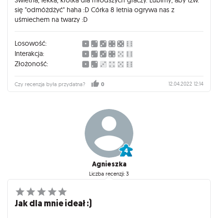
się "odmóżdżyć" haha :D Córka 8 letnia ogrywa nas z
uśmiechem na twarzy :D
Losowość:
Interakcja:
Złożoność:
12.04.2022 12:14
Czy recenzja była przydatna?
0
Agnieszka
Liczba recenzji: 3
Jak dla mnie ideał :)