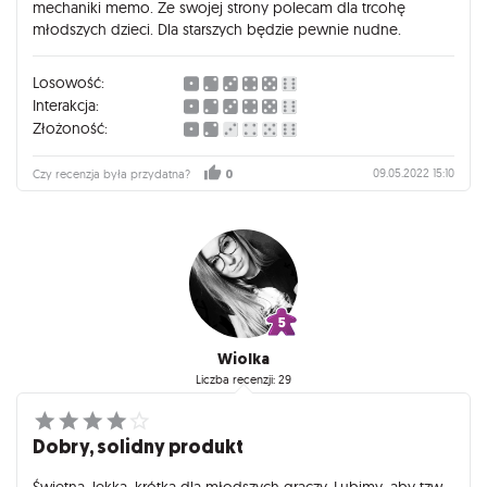
mechaniki memo. Ze swojej strony polecam dla trcohę
młodszych dzieci. Dla starszych będzie pewnie nudne.
Losowość:
Interakcja:
Złożoność:
09.05.2022 15:10
Czy recenzja była przydatna?
0
Wiolka
Liczba recenzji: 29
Dobry, solidny produkt
Świetna, lekka, krótka dla młodszych graczy. Lubimy, aby tzw.