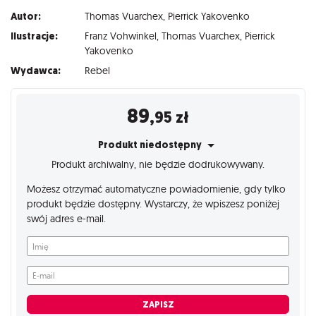
Autor:
Thomas Vuarchex
,
Pierrick Yakovenko
Ilustracje:
Franz Vohwinkel
,
Thomas Vuarchex
,
Pierrick
Yakovenko
Wydawca:
Rebel
89
,95
zł
Produkt niedostępny
Produkt archiwalny, nie będzie dodrukowywany.
Możesz otrzymać automatyczne powiadomienie, gdy tylko
produkt będzie dostępny. Wystarczy, że wpiszesz poniżej
swój adres e-mail.
Imię
E-mail
ZAPISZ