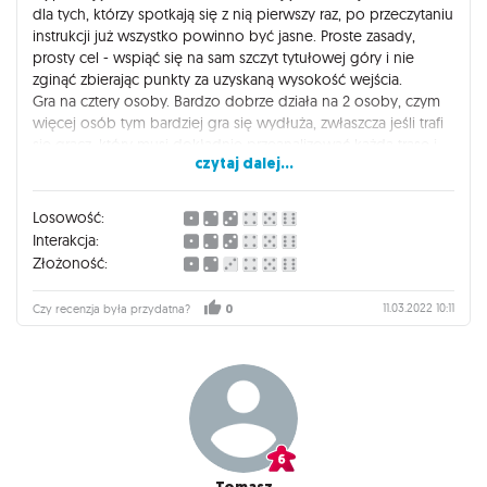
dla tych, którzy spotkają się z nią pierwszy raz, po przeczytaniu
instrukcji już wszystko powinno być jasne. Proste zasady,
prosty cel - wspiąć się na sam szczyt tytułowej góry i nie
zginąć zbierając punkty za uzyskaną wysokość wejścia.
Gra na cztery osoby. Bardzo dobrze działa na 2 osoby, czym
więcej osób tym bardziej gra się wydłuża, zwłaszcza jeśli trafi
się gracz, który musi dokładnie przeanalizować każdą trasę i
czytaj dalej...
każdy jeden punkt ruchu.
Generalnie gra fajna do pogrania, ale moim zdaniem może się
Losowość:
szybko znudzić.
Interakcja:
Złożoność:
11.03.2022 10:11
Czy recenzja była przydatna?
0