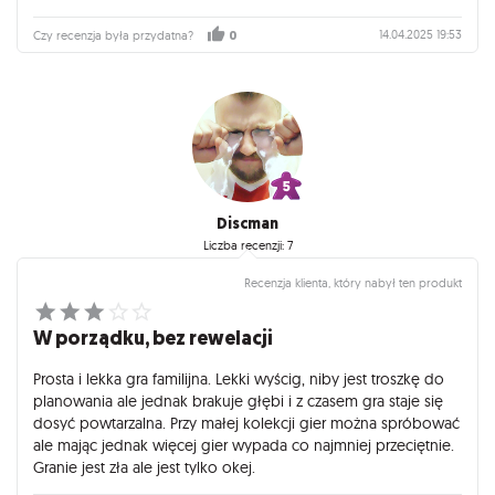
14.04.2025 19:53
Czy recenzja była przydatna?
0
Discman
Liczba recenzji: 7
Recenzja klienta, który nabył ten produkt
W porządku, bez rewelacji
Prosta i lekka gra familijna. Lekki wyścig, niby jest troszkę do
planowania ale jednak brakuje głębi i z czasem gra staje się
dosyć powtarzalna. Przy małej kolekcji gier można spróbować
ale mając jednak więcej gier wypada co najmniej przeciętnie.
Granie jest zła ale jest tylko okej.