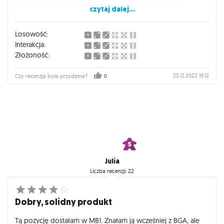
zamysł ograniczenia ilości pionków na danym polu, a
czytaj dalej...
przynajmniej tak dużego ograniczenia. Może miał to być
dodatkowy smaczek w rywalizacji, jednak fakt, że tylko 1
osoba może stanąć na szczycie w danym momencie i blokuje
Losowość:
potem wejście innym, jest czasem irytujący, i nieco odbiera
Interakcja:
tego "górskiego" realizmu. Mimo to dla mnie bomba. Gra
Złożoność:
idealna dla niezaawansowanych, dla początkujących może
być początkowo nieco skomplikowana. Dla fanów gier
25.12.2022 19:12
Czy recenzja była przydatna?
0
strategicznych, z niedużym, ale satysfakcjonującym poziomem
skomplikowania! Super jest też to, że można w tą grę zagrać
samemu, jak i to, że mamy dwie plansze i dwa rodzaje kaflów
pogody, które można dowolnie mieszać, co daje nam aż 4
poziomy trudności.
Julia
Liczba recenzji: 22
Dobry, solidny produkt
Tą pozycję dostałam w MB1. Znałam ją wcześniej z BGA, ale