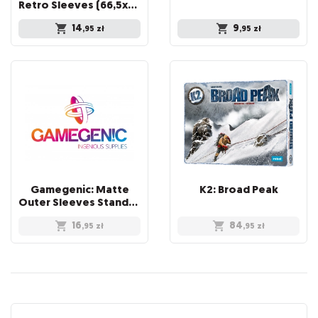
Retro Sleeves (66,5x94 mm) 50 sztuk, Clear
14
9
,95
zł
,95
zł
Gamegenic: Matte
K2:
Broad
Peak
Outer Sleeves Standard (66x91 mm), 50 sztuk
16
84
,95
zł
,95
zł
Recenzje