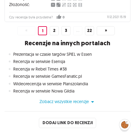
Złożoność:
11.12.2021 15:19
Czy recenzja była przydatna?
0
«
2
3
…
22
»
1
Recenzje na innych portalach
Prezentacja w czasie targów SPIEL w Essen
Recenzja w serwisie Esensja
Recenzja w Rebel Times #38
Recenzja w serwisie GamesFanatic.pl
Wideorecenzja w serwisie Planszolandia
Recenzja w serwisie Nowa Gildia
Zobacz wszystkie recenzje
DODAJ LINK DO RECENZJI
Zarządzaj
preferencjami
cookies