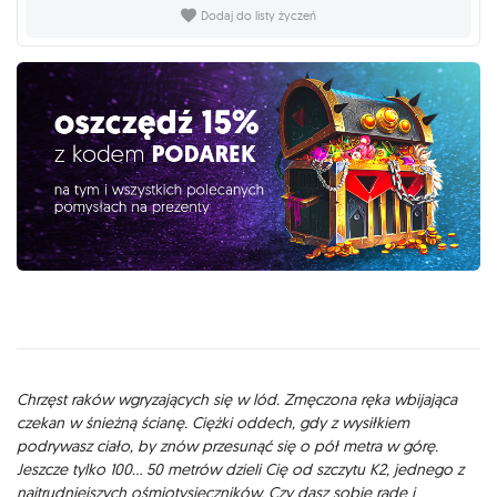
Dodaj do listy życzeń
Opis
Chrzęst raków wgryzających się w lód. Zmęczona ręka wbijająca
czekan w śnieżną ścianę. Ciężki oddech, gdy z wysiłkiem
podrywasz ciało, by znów przesunąć się o pół metra w górę.
Jeszcze tylko 100... 50 metrów dzieli Cię od szczytu K2, jednego z
najtrudniejszych ośmiotysięczników. Czy dasz sobie radę i