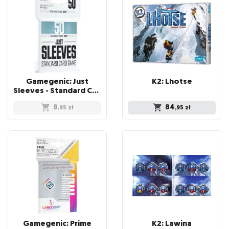
Gamegenic: Just
K2:
Lhotse
Sleeves - Standard Card Game Sleeves (66x91 mm), 50 sztuk
8
84
,95
zł
,95
zł
Gamegenic: Prime
K2:
Lawina