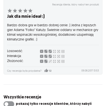
Recenzja klienta, który nabył ten produkt
Jak dla mnie ideał :)
Bardzo dobra gra w bardzo dobrej cenie :) Jedna z lepszych
gier Adama "Folko" Kałuży. Świetnie oddany w mechanice gry
klimat wspinaczki wysokogórskiej, dodatkowo uzupełniają
klimatyczne grafiki. :)
Losowość:
Interakcja:
Złożoność:
09.08.2017 13:53
Czy recenzja była przydatna?
12
Wszystkie recenzje
pokazuj tylko recenzje klientów, którzy nabyli