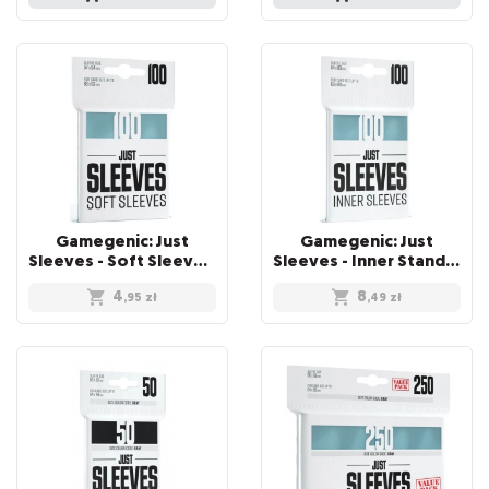
Gamegenic: Just
Gamegenic: Just
Sleeves - Soft Sleeves (67 x 94 mm) 100 sztuk, Clear
Sleeves - Inner Standard Card Game Sleeves (64x89 mm), 100 sztuk
4
8
,95
zł
,49
zł