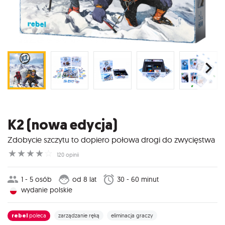
K2 (nowa edycja)
Zdobycie szczytu to dopiero połowa drogi do zwycięstwa
☆
☆
☆
☆
☆
120 opinii
1 - 5 osób
od 8 lat
30 - 60 minut
wydanie polskie
rebel
poleca
zarządzanie ręką
eliminacja graczy