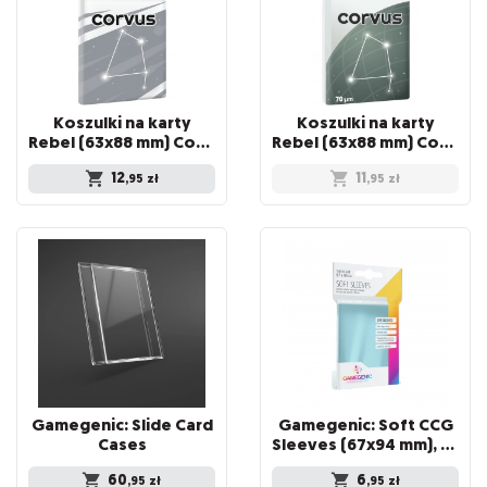
Koszulki na karty
Koszulki na karty
Rebel (63x88 mm) Corvus Inner Sleeve Light, 100 sztuk
Rebel (63x88 mm) Corvus Medium, 100 sztuk
12
11
,95
zł
,95
zł
Gamegenic: Slide Card
Gamegenic: Soft CCG
Cases
Sleeves (67x94 mm), 100 sztuk
60
6
,95
zł
,95
zł