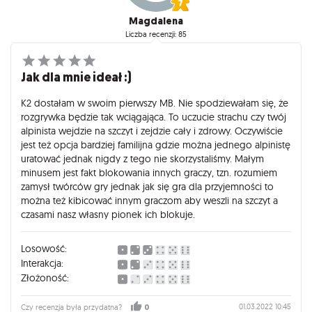
Magdalena
Liczba recenzji: 85
Jak dla mnie ideał :)
K2 dostałam w swoim pierwszy MB. Nie spodziewałam się, że
rozgrywka będzie tak wciągająca. To uczucie strachu czy twój
alpinista wejdzie na szczyt i zejdzie cały i zdrowy. Oczywiście
jest też opcja bardziej familijna gdzie można jednego alpinistę
uratować jednak nigdy z tego nie skorzystaliśmy. Małym
minusem jest fakt blokowania innych graczy, tzn. rozumiem
zamysł twórców gry jednak jak się gra dla przyjemności to
można też kibicować innym graczom aby weszli na szczyt a
czasami nasz własny pionek ich blokuje.
Losowość:
Interakcja:
Złożoność:
01.03.2022 10:45
Czy recenzja była przydatna?
0