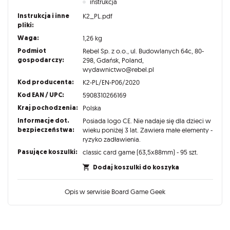
instrukcja
Instrukcja i inne
K2_PL.pdf
pliki:
Waga:
1,26 kg
Podmiot
Rebel Sp. z o.o., ul. Budowlanych 64c, 80-
gospodarczy:
298, Gdańsk, Poland,
wydawnictwo@rebel.pl
Kod producenta:
K2-PL/EN-P06/2020
Kod EAN / UPC:
5908310266169
Kraj pochodzenia:
Polska
Informacje dot.
Posiada logo CE. Nie nadaje się dla dzieci w
bezpieczeństwa:
wieku poniżej 3 lat. Zawiera małe elementy -
ryzyko zadławienia.
Pasujące koszulki:
classic card game (63,5x88mm) - 95 szt.
Dodaj koszulki do koszyka
Opis w serwisie Board Game Geek