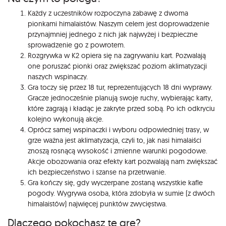
Każdy z uczestników rozpoczyna zabawę z dwoma
pionkami himalaistów. Naszym celem jest doprowadzenie
przynajmniej jednego z nich jak najwyżej i bezpieczne
sprowadzenie go z powrotem.
Rozgrywka w K2 opiera się na zagrywaniu kart. Pozwalają
one poruszać pionki oraz zwiększać poziom aklimatyzacji
naszych wspinaczy.
Gra toczy się przez 18 tur, reprezentujących 18 dni wyprawy.
Gracze jednocześnie planują swoje ruchy, wybierając karty,
które zagrają i kładąc je zakryte przed sobą. Po ich odkryciu
kolejno wykonują akcje.
Oprócz samej wspinaczki i wyboru odpowiedniej trasy, w
grze ważna jest aklimatyzacja, czyli to, jak nasi himalaiści
znoszą rosnącą wysokość i zmienne warunki pogodowe.
Akcje obozowania oraz efekty kart pozwalają nam zwiększać
ich bezpieczeństwo i szanse na przetrwanie.
Gra kończy się, gdy wyczerpane zostaną wszystkie kafle
pogody. Wygrywa osoba, która zdobyła w sumie (z dwóch
himalaistów) najwięcej punktów zwycięstwa.
Dlaczego pokochasz tę grę?