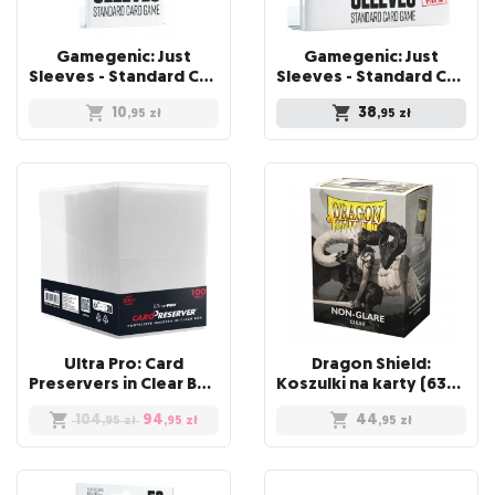
Gamegenic: Just
Gamegenic: Just
Sleeves - Standard Card Game Sleeves (66x91 mm), Czarne, 50 sztuk
Sleeves - Standard Card Game Sleeves (66x92 mm) - Value Pack, 250 sztuk
10
38
,95
zł
,95
zł
Ultra Pro: Card
Dragon Shield:
Preservers in Clear Box (100)
Koszulki na karty (63x88 mm) "Standard Size" Non-Glare, 100 sztuk, Clear
104
94
44
,95
zł
,95
zł
,95
zł