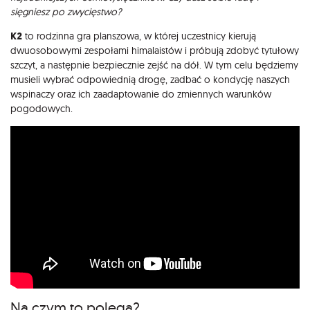
sięgniesz po zwycięstwo?
K2
to rodzinna gra planszowa, w której uczestnicy kierują
dwuosobowymi zespołami himalaistów i próbują zdobyć tytułowy
szczyt, a następnie bezpiecznie zejść na dół. W tym celu będziemy
musieli wybrać odpowiednią drogę, zadbać o kondycję naszych
wspinaczy oraz ich zaadaptowanie do zmiennych warunków
pogodowych.
Na czym to polega?