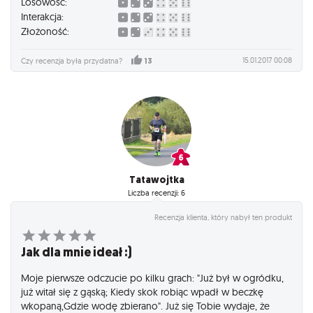
Losowość:
góry, zwłaszcza tuż pod szczytem. Po prostu nieraz bardziej
Interakcja:
opłaca się zablokowanie komuś zejście ze szczytu i tym
Złożoność:
samym doprowadzenie do tego, że dany himalaista (pionek)
przeciwnika ginie, niż przepuszczenie go i próbowanie
15.01.2017 00:08
Czy recenzja była przydatna?
13
swoich sił w kolejnej rundzie. No ale na szczęście to tylko gra
;) Poza tym jednym minusem naprawdę czuć w tej grze klimat
wysokogórskiej wyprawy. Na plus - pudełko nowej edycji gry
jest zmienione i znacznie bardziej dopasowane do
ekstremalnej trylogii Adama Kałuży, przez co całość znacznie
lepiej wygląda na półce :)
Tatawojtka
Liczba recenzji: 6
Recenzja klienta, który nabył ten produkt
Jak dla mnie ideał :)
Moje pierwsze odczucie po kilku grach: "Już był w ogródku,
już witał się z gąską; Kiedy skok robiąc wpadł w beczkę
wkopaną,Gdzie wodę zbierano". Już się Tobie wydaje, że