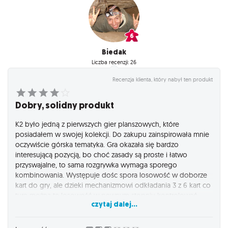
Biedak
Liczba recenzji: 26
Recenzja klienta, który nabył ten produkt
Dobry, solidny produkt
K2 było jedną z pierwszych gier planszowych, które
posiadałem w swojej kolekcji. Do zakupu zainspirowała mnie
oczywiście górska tematyka. Gra okazała się bardzo
interesującą pozycją, bo choć zasady są proste i łatwo
przyswajalne, to sama rozgrywka wymaga sporego
kombinowania. Występuje dośc spora losowość w doborze
kart do gry, ale dzieki mechanizmowi odkładania 3 z 6 kart co
turę można tę losowość w pewnym stopniu kontrolować.
czytaj dalej...
Chyba jedynym poważnym minusem jest niezbyt adekwatne
oddane dobrego ducha himalaizmu poprzez zbyt dużą
możliwość blokowania innych graczy w wyższych partiach