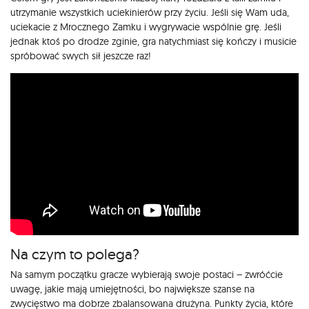
utrzymanie wszystkich uciekinierów przy życiu. Jeśli się Wam uda,
uciekacie z Mrocznego Zamku i wygrywacie wspólnie grę. Jeśli
jednak ktoś po drodze zginie, gra natychmiast się kończy i musicie
spróbować swych sił jeszcze raz!
Na czym to polega?
Na samym początku gracze wybierają swoje postaci – zwróćcie
uwagę, jakie mają umiejętności, bo największe szanse na
zwycięstwo ma dobrze zbalansowana drużyna. Punkty życia, które