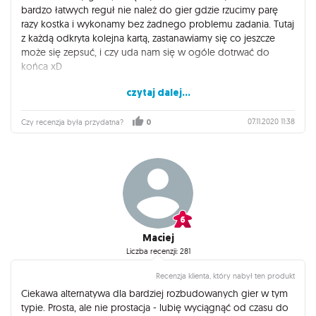
bardzo łatwych reguł nie należ do gier gdzie rzucimy parę
razy kostka i wykonamy bez żadnego problemu zadania. Tutaj
z każdą odkryta kolejna kartą, zastanawiamy się co jeszcze
może się zepsuć, i czy uda nam się w ogóle dotrwać do
końca xD
czytaj dalej...
Polecam że względu na regrywalność, bardzo łatwe zasady,
oraz klimat.
07.11.2020 11:38
Czy recenzja była przydatna?
0
Maciej
Liczba recenzji: 281
Recenzja klienta, który nabył ten produkt
Ciekawa alternatywa dla bardziej rozbudowanych gier w tym
typie. Prosta, ale nie prostacja - lubię wyciągnąć od czasu do