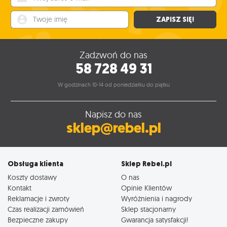
Twoje imię
ZAPISZ SIĘ!
Zadzwoń do nas
58 728 49 31
W godzinach 10-14 od poniedziałku do piątku
Napisz do nas
sklep@rebel.pl
Obsługa klienta
Sklep Rebel.pl
Koszty dostawy
O nas
Kontakt
Opinie Klientów
Reklamacje i zwroty
Wyróżnienia i nagrody
Czas realizacji zamówień
Sklep stacjonarny
Bezpieczne zakupy
Gwarancja satysfakcji!