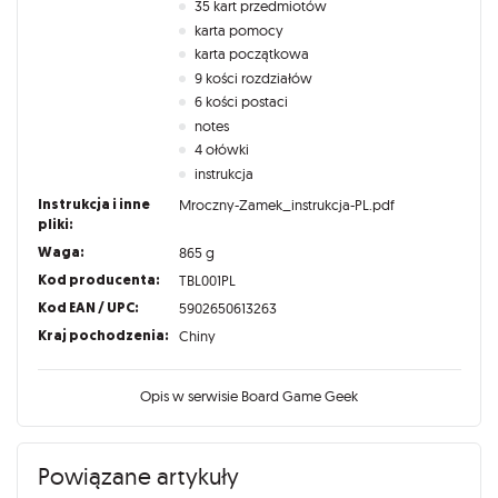
35 kart przedmiotów
karta pomocy
karta początkowa
9 kości rozdziałów
6 kości postaci
notes
4 ołówki
instrukcja
Instrukcja i inne
Mroczny-Zamek_instrukcja-PL.pdf
pliki:
Waga:
865 g
Kod producenta:
TBL001PL
Kod EAN / UPC:
5902650613263
Kraj pochodzenia:
Chiny
Opis w serwisie Board Game Geek
Powiązane artykuły