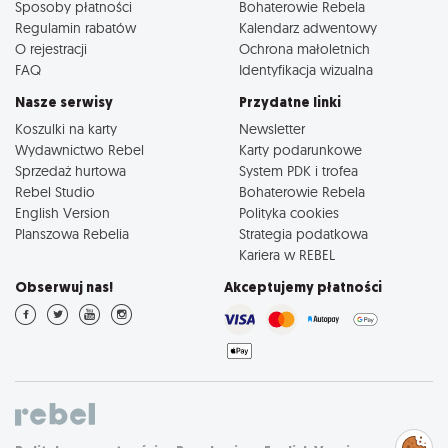
Sposoby płatności
Bohaterowie Rebela
Regulamin rabatów
Kalendarz adwentowy
O rejestracji
Ochrona małoletnich
FAQ
Identyfikacja wizualna
Nasze serwisy
Przydatne linki
Koszulki na karty
Newsletter
Wydawnictwo Rebel
Karty podarunkowe
Sprzedaż hurtowa
System PDK i trofea
Rebel Studio
Bohaterowie Rebela
English Version
Polityka cookies
Planszowa Rebelia
Strategia podatkowa
Kariera w REBEL
Obserwuj nas!
Akceptujemy płatności
Zarządzaj
preferencjami