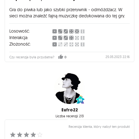
fajny i przyjemny przerywnik pomiędzy większymi tytułami.
Szkoda jedynie, że kart „rozdziałów” jest tak mało, wystarcza
Gra do piwka lub jako szybki przerywnik - odmóżdżacz. W
ich na trzy w pełni unikalne rozgrywki, ale liczę na dodatki, bo
sieci można znaleźć fajną muzyczkę dedykowana do tej gry.
tutaj pole do popisu jest ogromne.
Losowość:
Interakcja:
Złożoność:
25.05.2023 22:16
Czy recenzja była przydatna?
0
Eufro22
Liczba recenzji: 213
Recenzja klienta, który nabył ten produkt