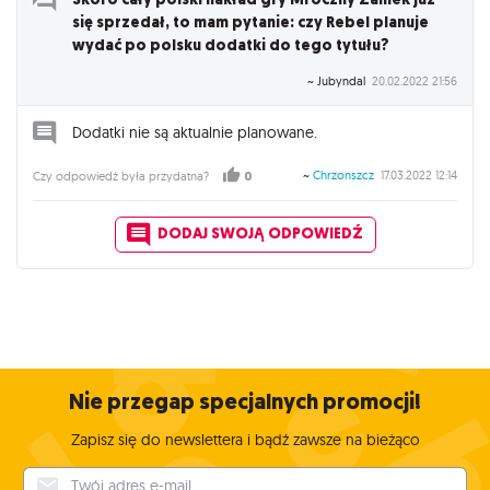
się sprzedał, to mam pytanie: czy Rebel planuje
wydać po polsku dodatki do tego tytułu?
~ Jubyndal
20.02.2022 21:56
Dodatki nie są aktualnie planowane.
~
Chrzonszcz
17.03.2022 12:14
Czy odpowiedź była przydatna?
0
DODAJ SWOJĄ ODPOWIEDŹ
Nie przegap specjalnych promocji!
Zapisz się do newslettera i bądź zawsze na bieżąco
Twój adres e-mail