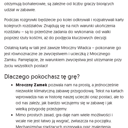
otrzymują bohaterowie, są zależne od liczby graczy biorących
udział w zabawie.
Podczas rozgrywki będziecie po kolei odkrywali i rozpatrywali karty
kolejnych rozdziałów. Znajdują się na nich warunki ukończenia
rozdziału – są to przeróżne zadania do wykonania: od walki
poprzez rzuty kośćmi, aż do podjęcia kluczowych decyzji.
Ostatnią kartą w talii jest zawsze Mroczny Władca – pokonanie go
jest równoznaczne ze zwycięstwem i ucieczką z Mrocznego
Zamku. Pamiętajcie, że warunkiem zwycięstwa jest utrzymanie przy
życiu wszystkich postaci!
Dlaczego pokochasz tę grę?
Mroczny Zamek
pozwala nam na prostą, a jednocześnie
niezwykle klimatyczną zabawę przygodową. Tekst na kartach
wprowadza nas w historię naszej ucieczki oraz postaci, ale to
od nas zależy, jak bardzo wczujemy się w zabawę i jak
wielką przygodę przeżyjemy.
Mimo prostych zasad, gra daje nam wiele możliwości i
wcale nie jest łatwo ją wygrać, zwłaszcza na początku.
Mechanizmów rządzących rozgrywką oraz znalezienia