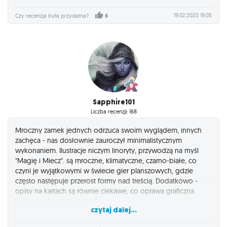
19.02.2020 19:05
Czy recenzja była przydatna?
6
Sapphire101
Liczba recenzji: 168
Mroczny zamek jednych odrzuca swoim wyglądem, innych
zachęca - nas dosłownie zauroczył minimalistycznym
wykonaniem. Ilustracje niczym linoryty, przywodzą na myśl
"Magię i Miecz". są mroczne, klimatyczne, czarno-białe, co
czyni je wyjątkowymi w świecie gier planszowych, gdzie
często następuje przerost formy nad treścią. Dodatkowo -
opisy na kartach są równie ciekawe, co oprawa graficzna
(ukłon w stronę tłumaczy).
czytaj dalej...
Gra jest bardzo prosta pod względem samej