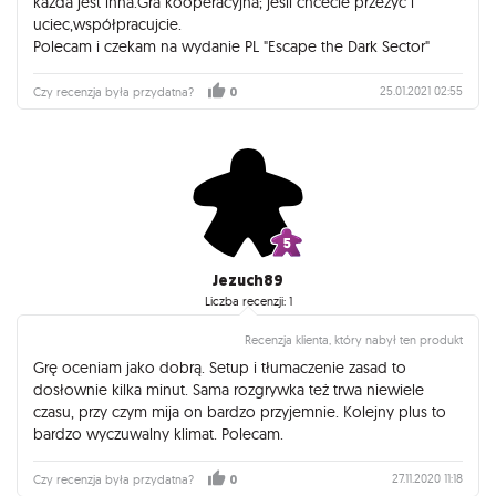
każda jest inna.Gra kooperacyjna; jeśli chcecie przeżyć i
uciec,współpracujcie.
Polecam i czekam na wydanie PL "Escape the Dark Sector"
25.01.2021 02:55
Czy recenzja była przydatna?
0
Jezuch89
Liczba recenzji: 1
Recenzja klienta, który nabył ten produkt
Grę oceniam jako dobrą. Setup i tłumaczenie zasad to
dosłownie kilka minut. Sama rozgrywka też trwa niewiele
czasu, przy czym mija on bardzo przyjemnie. Kolejny plus to
bardzo wyczuwalny klimat. Polecam.
27.11.2020 11:18
Czy recenzja była przydatna?
0