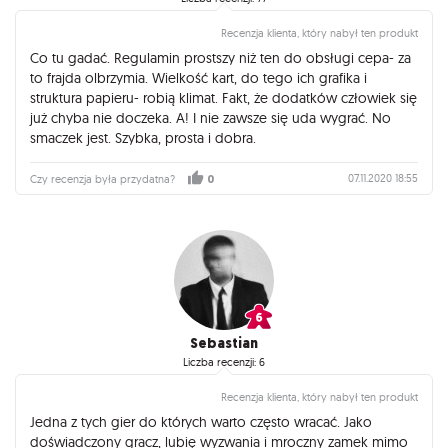
Recenzja klienta, który nabył ten produkt
Co tu gadać. Regulamin prostszy niż ten do obsługi cepa- za
to frajda olbrzymia. Wielkość kart, do tego ich grafika i
struktura papieru- robią klimat. Fakt, że dodatków człowiek się
już chyba nie doczeka. A! I nie zawsze się uda wygrać. No
smaczek jest. Szybka, prosta i dobra.
07.11.2020 18:55
Czy recenzja była przydatna?
0
Sebastian
Liczba recenzji: 6
Recenzja klienta, który nabył ten produkt
Jedna z tych gier do których warto często wracać. Jako
doświadczony gracz, lubię wyzwania i mroczny zamek mimo