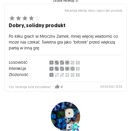
Liczba recenzji: 31
Recenzja klienta, który nabył ten produkt
Dobry, solidny produkt
Po kilku grach w Mroczny Zamek, mniej więcej wiadomo co
może nas czekać. Świetna gra jako "biforek" przed większą
partią w inną grę.
Losowość:
Interakcja:
Złożoność:
04.04.2021 12:03
Czy recenzja była przydatna?
0