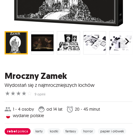
Mroczny Zamek
Wydostań się z najmroczniejszych lochów
☆
☆
☆
☆
☆
9 opinii
1 - 4 osoby
od 14 lat
20 - 45 minut
wydanie polskie
rebel
poleca
karty
kostki
fantasy
horror
papier i ołówek