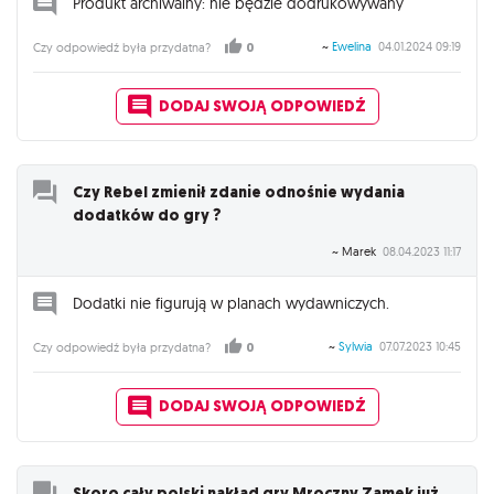
Produkt archiwalny: nie będzie dodrukowywany
~
Ewelina
04.01.2024 09:19
Czy odpowiedź była przydatna?
0
DODAJ SWOJĄ ODPOWIEDŹ
Czy Rebel zmienił zdanie odnośnie wydania
dodatków do gry ?
~ Marek
08.04.2023 11:17
Dodatki nie figurują w planach wydawniczych.
~
Sylwia
07.07.2023 10:45
Czy odpowiedź była przydatna?
0
DODAJ SWOJĄ ODPOWIEDŹ
Skoro cały polski nakład gry Mroczny Zamek już