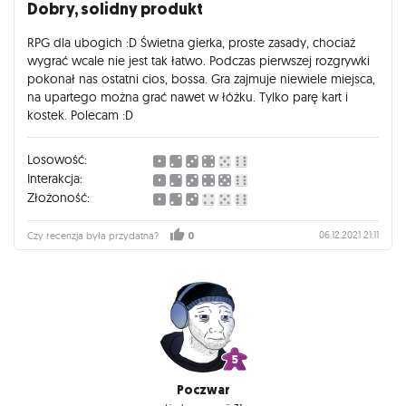
Dobry, solidny produkt
RPG dla ubogich :D Świetna gierka, proste zasady, chociaż
wygrać wcale nie jest tak łatwo. Podczas pierwszej rozgrywki
pokonał nas ostatni cios, bossa. Gra zajmuje niewiele miejsca,
na upartego można grać nawet w łóżku. Tylko parę kart i
kostek. Polecam :D
Losowość:
Interakcja:
Złożoność:
06.12.2021 21:11
Czy recenzja była przydatna?
0
Poczwar