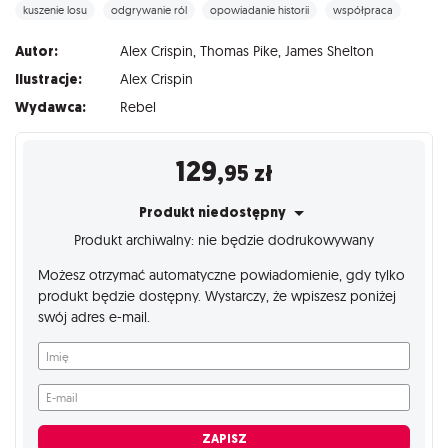
kuszenie losu
odgrywanie ról
opowiadanie historii
współpraca
Autor:
Alex Crispin
,
Thomas Pike
,
James Shelton
Ilustracje:
Alex Crispin
Wydawca:
Rebel
129
,95
zł
Produkt niedostępny
Produkt archiwalny: nie będzie dodrukowywany
Możesz otrzymać automatyczne powiadomienie, gdy tylko
produkt będzie dostępny. Wystarczy, że wpiszesz poniżej
swój adres e-mail.
Imię
E-mail
ZAPISZ