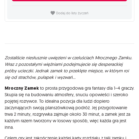
Dodaj do listy życzeń
Opis
Zostaliście niesłusznie uwięzieni w czeluściach Mrocznego Zamku.
Wraz z pozostałymi więźniami podejmujecie się desperackiej
próby ucieczki. Jednak zamek to przeklęte miejsce, w którym roi
się od strachów, pułapek i wyzwań...
Mroczny Zamek
to prosta przygodowa gra fantasy dla 1–4 graczy.
Skupia się na budowaniu atmosfery, snuciu opowieści i szeroko
pojętej rozrywce. To idealna pozycja dla ludzi dopiero
zaczynających swoją planszówkową podróż. Jej przygotowanie
trwa 2 minuty, rozgrywka zajmuje około 30 minut, a zamek jest za
każdym razem tworzony w losowy sposób, więc każda gra jest
inna.
Celem gry jest zakończenie każdej karty rozdziału z talii zamku i