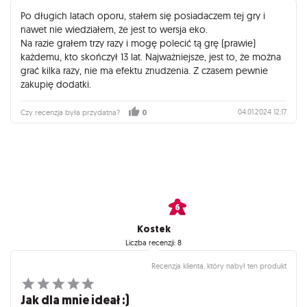
Po długich latach oporu, stałem się posiadaczem tej gry i
nawet nie wiedziałem, że jest to wersja eko.
Na razie grałem trzy razy i mogę polecić tą grę (prawie)
każdemu, kto skończył 13 lat. Najważniejsze, jest to, że można
grać kilka razy, nie ma efektu znudzenia. Z czasem pewnie
zakupię dodatki.
04.01.2024 12:17
Czy recenzja była przydatna?
0
Kostek
Liczba recenzji: 8
Recenzja klienta, który nabył ten produkt
Jak dla mnie ideał :)