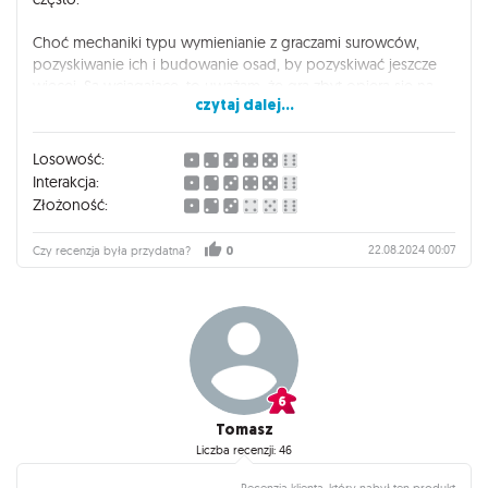
Choć mechaniki typu wymienianie z graczami surowców,
pozyskiwanie ich i budowanie osad, by pozyskiwać jeszcze
więcej. Są wciągające, to uważam, że gra zbyt opiera się na
czytaj dalej...
losowości, z racji, że główną metodą na zdobywanie
surowców jest rzut kośćmi. Poza tym, często występuje
sytuacja, gdzie jeden gracz jest ewidentnie w tyle i nie ma jak
Losowość:
się rozwinąć, wiadomo, że taki gracz przegra i wtedy
Interakcja:
rozgrywka dla tej osoby nie sprawia już przyjemności.
Złożoność:
Słabe jest również to, że zdecydowanie najwięcej zależy od
22.08.2024 00:07
Czy recenzja była przydatna?
0
pierwszej podjętej decyzji w całej grze, czyli położenie
początkowych osad i dróg. To sprawia, że doświadczeni
gracze mają zdecydowaną przewagę nad nowymi.
Mimo to, gra jest klasyczna i naprawdę dużo jej
zawdzięczamy. A z dobrą grupą może nawet sprawiać sporo
frajdy. Zdecydowanym plusem jest duża interakcja, której tak
brakuje we współczesnych grach.
Tomasz
Liczba recenzji: 46
Trippie Redd poleca.
Recenzja klienta, który nabył ten produkt