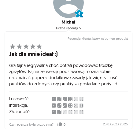
Michał
Liczba recenzji: 5
Recenzja klienta, który nabył ten produkt
Jak dla mnie ideał :)
Gra fajna regrywalna choć potrafi powodować troszkę
zgrzytów. Fajnie że wersję podstawową można sobie
urozmaicać poprzez dodatkowe zasady jak większa ilość
punktów do zdobycia czy punkty za posiadane porty itd.
Losowość:
Interakcja:
Złożoność:
23.03.2023 20:25
Czy recenzja była przydatna?
0