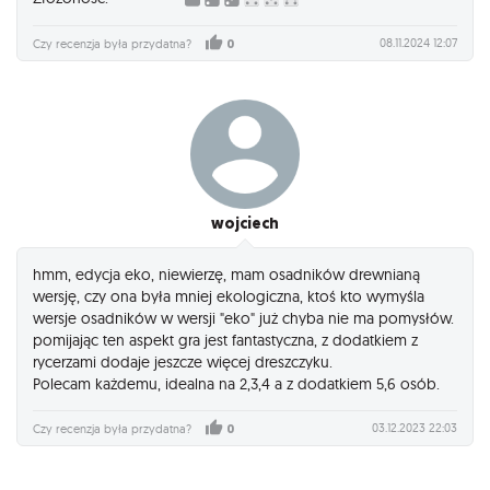
08.11.2024 12:07
Czy recenzja była przydatna?
0
wojciech
hmm, edycja eko, niewierzę, mam osadników drewnianą
wersję, czy ona była mniej ekologiczna, ktoś kto wymyśla
wersje osadników w wersji "eko" już chyba nie ma pomysłów.
pomijając ten aspekt gra jest fantastyczna, z dodatkiem z
rycerzami dodaje jeszcze więcej dreszczyku.
Polecam każdemu, idealna na 2,3,4 a z dodatkiem 5,6 osób.
03.12.2023 22:03
Czy recenzja była przydatna?
0