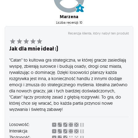
Marzena
Liczba recenzji: 10
Recenzja klienta, który nabył ten produkt
Jak dla mnie ideał :)
"Catan" to kultowa gra strategiczna, w której gracze zasiedlają
wyspę, zbierają surowce i budują osady, drogi oraz miasta,
rywalizując o dominację. Dzięki losowości planszy każda
rozgrywka jest inna, a konieczność handlu z innymi dodaje
emocji i zmusza do strategicznego myślenia. Idealna zarówno
dla nowych graczy, jak i tych bardziej doświadczonych,
"Catan" łączy prostotę zasad z głębią rozgrywki. To gra, do
której chce się wracać, bo każda partia przynosi nowe
wyzwania i świetną zabawę!
Losowość:
Interakcja:
Złożoność: