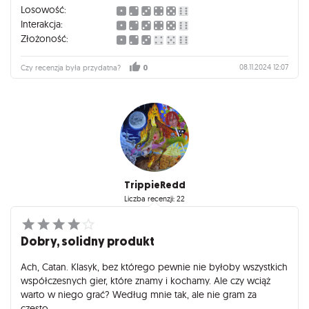
Losowość:
Interakcja:
Złożoność:
08.11.2024 12:07
Czy recenzja była przydatna?
0
TrippieRedd
Liczba recenzji: 22
Dobry, solidny produkt
Ach, Catan. Klasyk, bez którego pewnie nie byłoby wszystkich
współczesnych gier, które znamy i kochamy. Ale czy wciąż
warto w niego grać? Według mnie tak, ale nie gram za
często.