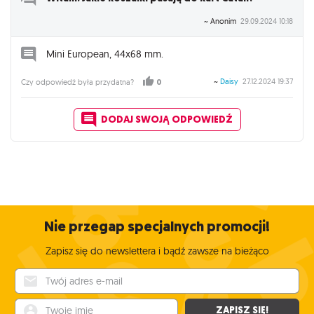
~ Anonim
29.09.2024 10:18
Mini European, 44x68 mm.
~
Daisy
27.12.2024 19:37
Czy odpowiedź była przydatna?
0
DODAJ SWOJĄ ODPOWIEDŹ
Nie przegap specjalnych promocji!
Zapisz się do newslettera i bądź zawsze na bieżąco
Twój adres e-mail
Twoje imię
ZAPISZ SIĘ!