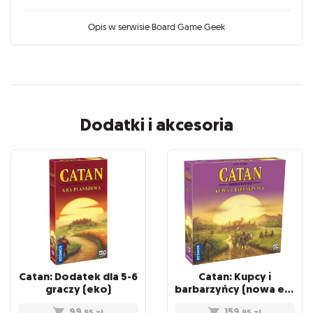
Opis w serwisie Board Game Geek
Dodatki i akcesoria
Catan: Dodatek dla 5-6
Catan: Kupcy i
graczy (eko)
barbarzyńcy (nowa edycja eko)
99
159
,95
zł
,95
zł