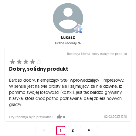
Łukasz
Liczba recenzji: 97
Recenzja klienta, który nabył ten produkt
Dobry, solidny produkt
Bardzo dobry, niemęczący tytuł wprowadzający i imprezowy.
W sensie jest na tyle prosty ale i zajmujący, że nie dziwne, iż
pomimo swojej losowości (kostki), jest tak bardzo grywalny.
Klasyka, która choć późno poznawana, dalej zbiera nowych
graczy.
02.02.2023 12:10
Czy recenzja była przydatna?
0
«
2
»
1