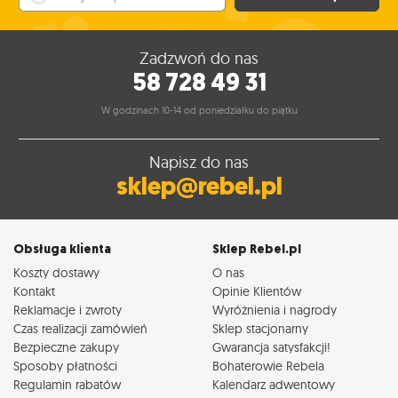
Zadzwoń do nas
58 728 49 31
W godzinach 10-14 od poniedziałku do piątku
Napisz do nas
sklep@rebel.pl
Obsługa klienta
Sklep Rebel.pl
Koszty dostawy
O nas
Kontakt
Opinie Klientów
Reklamacje i zwroty
Wyróżnienia i nagrody
Czas realizacji zamówień
Sklep stacjonarny
Bezpieczne zakupy
Gwarancja satysfakcji!
Sposoby płatności
Bohaterowie Rebela
Regulamin rabatów
Kalendarz adwentowy