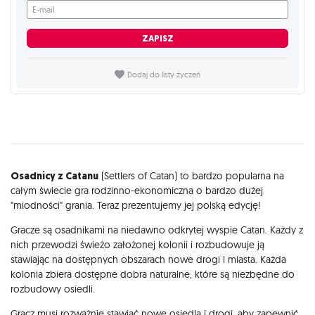
E-mail
ZAPISZ
Dodaj do listy życzeń
Opis
Osadnicy z Catanu
(Settlers of Catan) to bardzo popularna na
całym świecie gra rodzinno-ekonomiczna o bardzo dużej
"miodności" grania. Teraz prezentujemy jej polską edycję!
Gracze są osadnikami na niedawno odkrytej wyspie Catan. Każdy z
nich przewodzi świeżo założonej kolonii i rozbudowuje ją
stawiając na dostępnych obszarach nowe drogi i miasta. Każda
kolonia zbiera dostępne dobra naturalne, które są niezbędne do
rozbudowy osiedli.
Gracz musi rozważnie stawiać nowe osiedla i drogi, aby zapewnić