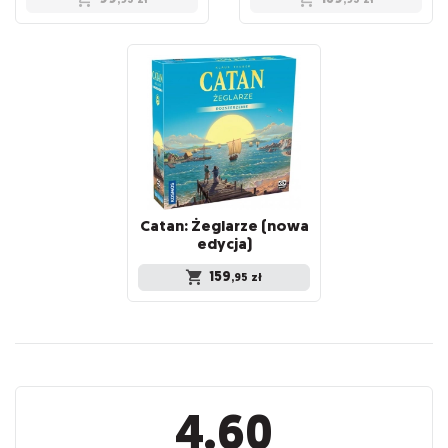
Catan: Żeglarze (nowa
edycja)
159
,95
zł
Recenzje
4.60