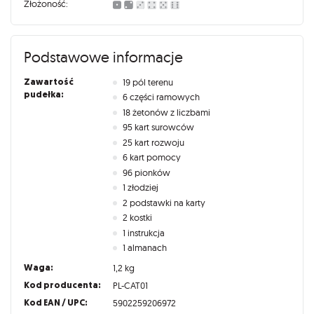
Złożoność:
Podstawowe informacje
Zawartość
19 pól terenu
pudełka:
6 części ramowych
18 żetonów z liczbami
95 kart surowców
25 kart rozwoju
6 kart pomocy
96 pionków
1 złodziej
2 podstawki na karty
2 kostki
1 instrukcja
1 almanach
Waga:
1,2 kg
Kod producenta:
PL-CAT01
Kod EAN / UPC:
5902259206972