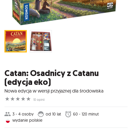
Catan: Osadnicy z Catanu
(edycja eko)
Nowa edycja w wersji przyjaznej dla środowiska
☆
☆
☆
☆
☆
10 opinii
3 - 4 osoby
od 10 lat
60 - 120 minut
wydanie polskie