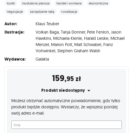
kostki
modularna plansza
handel i wymiana
ekonomiczna
negocjacje
zarządzanie ręką
rywalizacja
Autor:
Klaus Teuber
Ilustracje:
Volkan Baga
,
Tanja Donner
,
Pete Fenlon
,
Jason
Hawkins
,
Michaela Kienle
,
Harald Lieske
,
Michael
Menzel
,
Marion Pott
,
Matt Schwabel
,
Franz
Vohwinkel
,
Stephen Graham Walsh
Wydawca:
Galakta
159
,95
zł
Produkt niedostępny
Możesz otrzymać automatyczne powiadomienie, gdy tylko
produkt będzie dostępny. Wystarczy, że wpiszesz poniżej
swój adres e-mail.
Imię