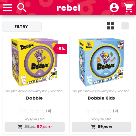
FILTRY
-5%
Gry planszowe i towarzyskie / Rodzinne gry planszowe
Gry planszowe i towarzyskie / Rodzinne gry planszowe
Dobble
Dobble
Kids
☆
☆
☆
☆
☆
☆
☆
☆
☆
☆
(
0
)
(
0
)
Wysyłka jutro
Wysyłka jutro
59
57
59
,95
,00
zł
,95
zł