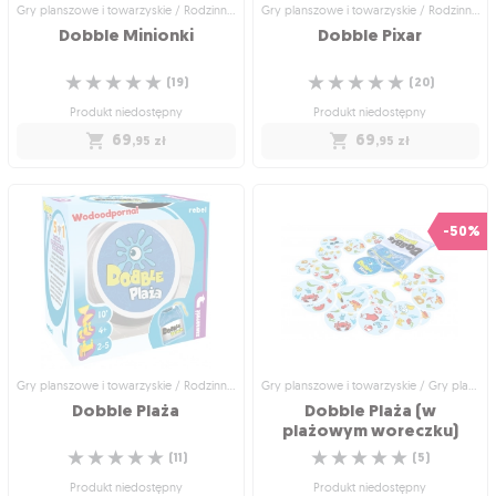
Gry planszowe i towarzyskie / Rodzinne gry planszowe
Gry planszowe i towarzyskie / Rodzinne gry planszowe
Dobble
Minionki
Dobble
Pixar
☆
☆
☆
☆
☆
☆
☆
☆
☆
☆
(
19
)
(
20
)
Produkt niedostępny
Produkt niedostępny
69
69
,95
zł
,95
zł
Gry planszowe i towarzyskie /
Gry planszowe i towarzyskie /
Rodzinne gry planszowe
Rodzinne gry planszowe
Dobble Minionki
Dobble Pixar
-50%
Szukaj par wśród Minionków!
Szukaj par wśród najpopularniejszych
☆
☆
☆
☆
☆
animacji Pixara!
(
19
)
☆
☆
☆
☆
☆
(
20
)
Produkt niedostępny
Produkt niedostępny
69
,95
zł
69
,95
zł
Gry planszowe i towarzyskie / Rodzinne gry planszowe
Gry planszowe i towarzyskie / Gry planszowe dla dzieci
Dobble
Plaża
Dobble Plaża (w
plażowym woreczku)
☆
☆
☆
☆
☆
☆
☆
☆
☆
☆
(
11
)
(
5
)
Produkt niedostępny
Produkt niedostępny