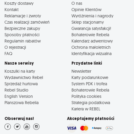
Koszty dostawy
O nas
Kontakt
Opinie Klientów
Reklamacje i zwroty
Wyróżnienia i nagrody
Czas realizacji zamówień
Sklep stacjonarny
Bezpieczne zakupy
Gwarancja satysfakcji!
Sposoby płatności
Bohaterowie Rebela
Regulamin rabatów
Kalendarz adwentowy
O rejestracji
Ochrona małoletnich
FAQ
Identyfikacja wizualna
Nasze serwisy
Przydatne linki
Koszulki na karty
Newsletter
Wydawnictwo Rebel
Karty podarunkowe
Sprzedaż hurtowa
System PDK i trofea
Rebel Studio
Bohaterowie Rebela
English Version
Polityka cookies
Planszowa Rebelia
Strategia podatkowa
Kariera w REBEL
Obserwuj nas!
Akceptujemy płatności