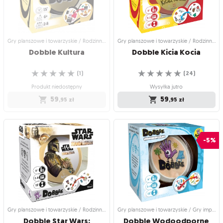
☆
☆
☆
☆
☆
(
0
)
Wysyłka jutro
Wysyłka jutro
69
,95
zł
69
,95
zł
Gry planszowe i towarzyskie / Rodzinne gry planszowe
Gry planszowe i towarzyskie / Rodzinne gry planszowe
Dobble
Kultura
Dobble
Kicia
Kocia
☆
☆
☆
☆
☆
☆
☆
☆
☆
☆
(
1
)
(
24
)
Produkt niedostępny
Wysyłka jutro
59
59
,95
zł
,95
zł
Gry planszowe i towarzyskie /
Gry planszowe i towarzyskie /
Rodzinne gry planszowe
Rodzinne gry planszowe
Dobble Kultura
Dobble Kicia Kocia
-5%
Edycja specjalna z okazji 70-lecia
Rezolutna kotka teraz również na
salonów Empik
kartach Dobble!
☆
☆
☆
☆
☆
☆
☆
☆
☆
☆
(
1
)
(
24
)
Produkt niedostępny
Wysyłka jutro
59
59
,95
zł
,95
zł
Gry planszowe i towarzyskie / Rodzinne gry planszowe
Gry planszowe i towarzyskie / Gry imprezowe i towarzyskie
Dobble Star Wars:
Dobble
Wodoodporne