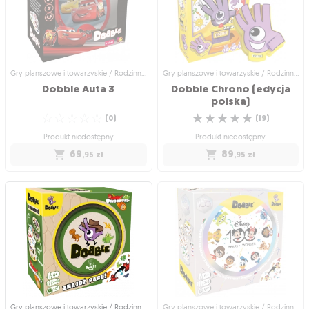
Szukaj par wśród bohaterów
Szukaj par wśród mieszkańców rajskiej
hawajskiej przygody!
wyspy!
☆
☆
☆
☆
☆
☆
☆
☆
☆
☆
(
0
)
(
0
)
Wysyłka jutro
Wysyłka jutro
69
69
,95
zł
,95
zł
Gry planszowe i towarzyskie / Rodzinne gry planszowe
Gry planszowe i towarzyskie / Rodzinne gry planszowe
Dobble
Auta
3
Dobble Chrono (edycja
polska)
☆
☆
☆
☆
☆
☆
☆
☆
☆
☆
(
0
)
(
19
)
Produkt niedostępny
Produkt niedostępny
69
89
,95
zł
,95
zł
Gry planszowe i towarzyskie /
Gry planszowe i towarzyskie /
Rodzinne gry planszowe
Rodzinne gry planszowe
Dobble Auta 3
Dobble Chrono (edycja
polska)
Dobble z postaciami z bajki "Auta 3"
Prawdziwy wyścig z czasem!
☆
☆
☆
☆
☆
☆
☆
☆
☆
☆
(
0
)
(
19
)
Produkt niedostępny
Produkt niedostępny
69
89
,95
zł
,95
zł
Gry planszowe i towarzyskie / Rodzinne gry planszowe
Gry planszowe i towarzyskie / Rodzinne gry planszowe