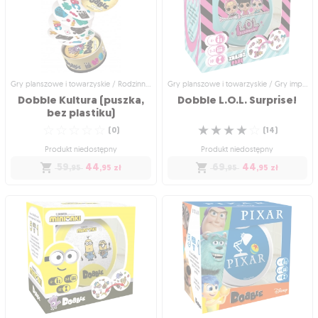
Dobble w wersji dla najmłodszych!
Dobble z bohaterami Krainy Lodu 2!
☆
☆
☆
☆
☆
☆
☆
☆
☆
☆
(
29
)
(
0
)
Produkt niedostępny
Produkt niedostępny
59
69
54
,95
zł
,95
,95
zł
Gry planszowe i towarzyskie / Rodzinne gry planszowe
Gry planszowe i towarzyskie / Gry imprezowe i towarzyskie
Dobble Kultura (puszka,
Dobble
L.O.L.
Surprise!
bez plastiku)
☆
☆
☆
☆
☆
☆
☆
☆
☆
☆
(
0
)
(
14
)
Produkt niedostępny
Produkt niedostępny
59
44
69
44
,95
,95
zł
,95
,95
zł
Gry planszowe i towarzyskie /
Gry planszowe i towarzyskie / Gry
Rodzinne gry planszowe
imprezowe i towarzyskie
Dobble Kultura (puszka,
Dobble L.O.L. Surprise!
bez plastiku)
Edycja specjalna z okazji 70-lecia
Dobble z laleczkami L.O.L. Surprise!
☆
☆
☆
☆
☆
salonów Empik
(
14
)
☆
☆
☆
☆
☆
(
0
)
Produkt niedostępny
Produkt niedostępny
69
44
,95
,95
zł
59
44
,95
,95
zł