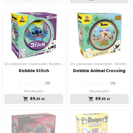
Gry planszowe i towarzyskie / Gry
Gry planszowe i towarzyskie /
imprezowe i towarzyskie
Rodzinne gry planszowe
Dobble Friends
Dobble Zwierzaki
Nowe Dobble, starzy Przyjaciele!
Popatrz uważnie i znajdź dwa
☆
☆
☆
☆
☆
identyczne zwierzaki!
(
1
)
☆
☆
☆
☆
☆
(
0
)
Produkt niedostępny
Wysyłka jutro
69
,95
zł
59
,95
zł
Gry planszowe i towarzyskie / Rodzinne gry planszowe
Gry planszowe i towarzyskie / Rodzinne gry planszowe
Dobble
Stitch
Dobble
Animal
Crossing
☆
☆
☆
☆
☆
☆
☆
☆
☆
☆
(
0
)
(
0
)
Wysyłka jutro
Wysyłka jutro
69
69
,95
zł
,95
zł
Gry planszowe i towarzyskie /
Gry planszowe i towarzyskie /
Rodzinne gry planszowe
Rodzinne gry planszowe
Dobble Stitch
Dobble Animal Crossing