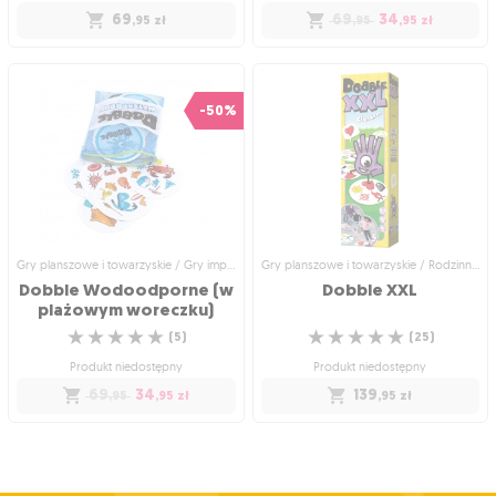
69
69
34
,95
zł
,95
,95
zł
Gry planszowe i towarzyskie /
Gry planszowe i towarzyskie / Gry
Rodzinne gry planszowe
planszowe dla dzieci
Dobble Plaża
Dobble Plaża (w
-50%
plażowym woreczku)
Zabierz Dobble na plażę!
Zabierz Dobble na plażę, teraz bez
☆
☆
☆
☆
☆
plastikowego opakowania!
(
11
)
☆
☆
☆
☆
☆
(
5
)
Produkt niedostępny
Produkt niedostępny
69
,95
zł
69
34
,95
,95
zł
Gry planszowe i towarzyskie / Gry imprezowe i towarzyskie
Gry planszowe i towarzyskie / Rodzinne gry planszowe
Dobble Wodoodporne (w
Dobble
XXL
plażowym woreczku)
☆
☆
☆
☆
☆
☆
☆
☆
☆
☆
(
5
)
(
25
)
Produkt niedostępny
Produkt niedostępny
69
34
139
,95
,95
zł
,95
zł
Gry planszowe i towarzyskie / Gry
Gry planszowe i towarzyskie /
imprezowe i towarzyskie
Rodzinne gry planszowe
Dobble Wodoodporne
Dobble XXL