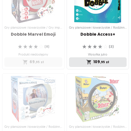
symbol i połącz karty!
gry!
☆
☆
☆
☆
☆
☆
☆
☆
☆
☆
(
2
)
(
1
)
Wysyłka jutro
Wysyłka jutro
59
69
,95
zł
,95
zł
Gry planszowe i towarzyskie / Gry imprezowe i towarzyskie
Gry planszowe i towarzyskie / Rodzinne gry planszowe
Dobble
Marvel
Emoji
Dobble
Access+
☆
☆
☆
☆
☆
☆
☆
☆
☆
☆
(
8
)
(
2
)
Produkt niedostępny
Wysyłka jutro
69
109
,95
zł
,95
zł
Gry planszowe i towarzyskie / Gry
Gry planszowe i towarzyskie /
imprezowe i towarzyskie
Rodzinne gry planszowe
Dobble Marvel Emoji
Dobble Access+
Szukaj par wśród superbohaterów i
Gra stworzona, by stymulować nasze
ich atrybutów!
funkcje poznawcze
☆
☆
☆
☆
☆
☆
☆
☆
☆
☆
(
8
)
(
2
)
Produkt niedostępny
Wysyłka jutro
69
109
,95
zł
,95
zł
Gry planszowe i towarzyskie / Rodzinne gry planszowe
Gry planszowe i towarzyskie / Rodzinne gry planszowe