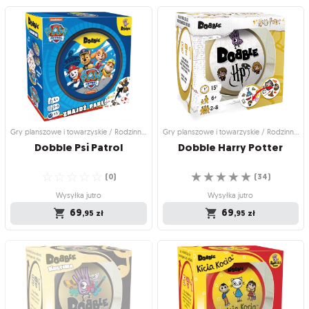
Gry planszowe i towarzyskie /
Gry planszowe i towarzyskie /
Rodzinne gry planszowe
Rodzinne gry planszowe
Dobble
Dobble Kids
Kultowa gra w nowym opakowaniu!
Proste symbole – łatwa rozgrywka!
☆
☆
☆
☆
☆
☆
☆
☆
☆
☆
(
0
)
(
0
)
Wysyłka jutro
Wysyłka jutro
59
57
59
,95
,00
zł
,95
zł
Gry planszowe i towarzyskie / Rodzinne gry planszowe
Gry planszowe i towarzyskie / Rodzinne gry planszowe
Dobble
Psi
Patrol
Dobble
Harry
Potter
☆
☆
☆
☆
☆
☆
☆
☆
☆
☆
(
0
)
(
34
)
Wysyłka jutro
Wysyłka jutro
69
69
,95
zł
,95
zł
Gry planszowe i towarzyskie /
Gry planszowe i towarzyskie /
Rodzinne gry planszowe
Rodzinne gry planszowe
Dobble Psi Patrol
Dobble Harry Potter
Szukaj par wśród bohaterów Psiego
To tu zaczyna się magia!
☆
☆
☆
☆
☆
Patrolu!
(
34
)