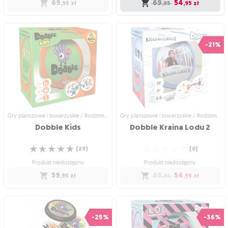
69
69
54
,95
zł
,95
,95
zł
Gry planszowe i towarzyskie /
Promocje / Ostateczna okazja
Rodzinne gry planszowe
Dobble Kicia Kocia
Dobble Disney Princess
(puszka, bez plastiku)
-21%
Produkt bez tekturowego opakowania
☆
☆
☆
☆
☆
Szukaj par wśród księżniczek i ich
(
0
)
atrybutów!
Wysyłka jutro
☆
☆
☆
☆
☆
(
1
)
69
54
,95
,95
zł
Produkt niedostępny
69
,95
zł
Gry planszowe i towarzyskie / Rodzinne gry planszowe
Gry planszowe i towarzyskie / Rodzinne gry planszowe
Dobble
Kids
Dobble
Kraina
Lodu
2
☆
☆
☆
☆
☆
☆
☆
☆
☆
☆
(
29
)
(
0
)
Produkt niedostępny
Produkt niedostępny
59
69
54
,95
zł
,95
,95
zł
Gry planszowe i towarzyskie /
Gry planszowe i towarzyskie /
Rodzinne gry planszowe
Rodzinne gry planszowe
Dobble Kids
Dobble Kraina Lodu 2
-25%
-36%