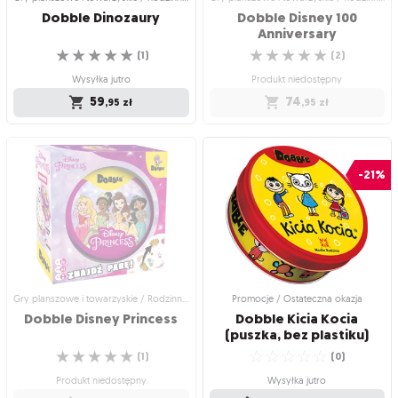
Dobble
Dinozaury
Dobble Disney 100
Anniversary
☆
☆
☆
☆
☆
☆
☆
☆
☆
☆
(
1
)
(
2
)
Wysyłka jutro
Produkt niedostępny
59
74
,95
zł
,95
zł
Gry planszowe i towarzyskie /
Gry planszowe i towarzyskie /
Rodzinne gry planszowe
Rodzinne gry planszowe
Dobble Dinozaury
Dobble Disney 100
-21%
Anniversary
Ruszaj na wykopaliska i szukaj par!
Specjalna edycja gry na 100-lecie
☆
☆
☆
☆
☆
Disneya!
(
1
)
☆
☆
☆
☆
☆
(
2
)
Wysyłka jutro
Produkt niedostępny
59
,95
zł
74
,95
zł
Gry planszowe i towarzyskie / Rodzinne gry planszowe
Promocje / Ostateczna okazja
Dobble
Disney
Princess
Dobble Kicia Kocia
(puszka, bez plastiku)
☆
☆
☆
☆
☆
☆
☆
☆
☆
☆
(
1
)
(
0
)
Produkt niedostępny
Wysyłka jutro