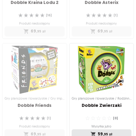
Dobble
Kraina
Lodu
2
Dobble
Asterix
☆
☆
☆
☆
☆
☆
☆
☆
☆
☆
(
16
)
(
1
)
Produkt niedostępny
Produkt niedostępny
69
69
,95
zł
,95
zł
Gry planszowe i towarzyskie /
Gry planszowe i towarzyskie /
Rodzinne gry planszowe
Rodzinne gry planszowe
Dobble Kraina Lodu 2
Dobble Asterix
Dobble z bohaterami Krainy Lodu 2!
Szukaj par wśród Galów, Rzymian i ich
☆
☆
☆
☆
☆
atrybutów!
(
16
)
☆
☆
☆
☆
☆
(
1
)
Produkt niedostępny
Produkt niedostępny
69
,95
zł
69
,95
zł
Gry planszowe i towarzyskie / Gry imprezowe i towarzyskie
Gry planszowe i towarzyskie / Rodzinne gry planszowe
Dobble
Friends
Dobble
Zwierzaki
☆
☆
☆
☆
☆
☆
☆
☆
☆
☆
(
1
)
(
0
)
Produkt niedostępny
Wysyłka jutro
69
59
,95
zł
,95
zł