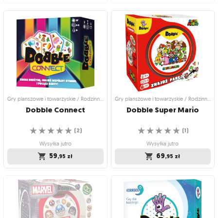
Gry planszowe i towarzyskie / Gry
Gry planszowe i towarzyskie / Gry
imprezowe i towarzyskie
imprezowe i towarzyskie
Dobble Collector
Dobble 1 2 3
Jedno pudełko, dwie gry w zestawie!
Dobble w wersji dla najmłodszych!
☆
☆
☆
☆
☆
☆
☆
☆
☆
☆
(
2
)
(
20
)
Produkt niedostępny
Produkt niedostępny
99
59
,95
zł
,95
zł
Gry planszowe i towarzyskie / Rodzinne gry planszowe
Gry planszowe i towarzyskie / Rodzinne gry planszowe
Dobble
Connect
Dobble
Super
Mario
☆
☆
☆
☆
☆
☆
☆
☆
☆
☆
(
2
)
(
1
)
Wysyłka jutro
Wysyłka jutro
59
69
,95
zł
,95
zł
Gry planszowe i towarzyskie /
Gry planszowe i towarzyskie /
Rodzinne gry planszowe
Rodzinne gry planszowe
Dobble Connect
Dobble Super Mario
Zbierz drużynę, znajdź wspólny
Szukaj par wśród bohaterów kultowej