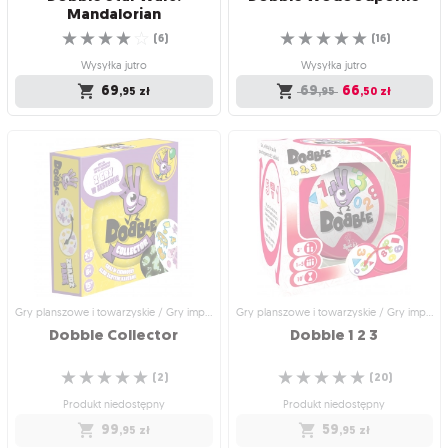
Mandalorian
☆
☆
☆
☆
☆
☆
☆
☆
☆
☆
(
6
)
(
16
)
Wysyłka jutro
Wysyłka jutro
69
69
66
,95
zł
,95
,50
zł
Gry planszowe i towarzyskie /
Gry planszowe i towarzyskie / Gry
Rodzinne gry planszowe
imprezowe i towarzyskie
Dobble Star Wars:
Dobble Wodoodporne
Mandalorian
Szukaj par wśród postaci z serialu The
Więcej plażowych symboli, ta sama
Mandalorian!
odporność!
☆
☆
☆
☆
☆
☆
☆
☆
☆
☆
(
6
)
(
16
)
Wysyłka jutro
Wysyłka jutro
69
69
66
,95
zł
,95
,50
zł
Gry planszowe i towarzyskie / Gry imprezowe i towarzyskie
Gry planszowe i towarzyskie / Gry imprezowe i towarzyskie
Dobble
Collector
Dobble
1
2
3
☆
☆
☆
☆
☆
☆
☆
☆
☆
☆
(
2
)
(
20
)
Produkt niedostępny
Produkt niedostępny
99
59
,95
zł
,95
zł