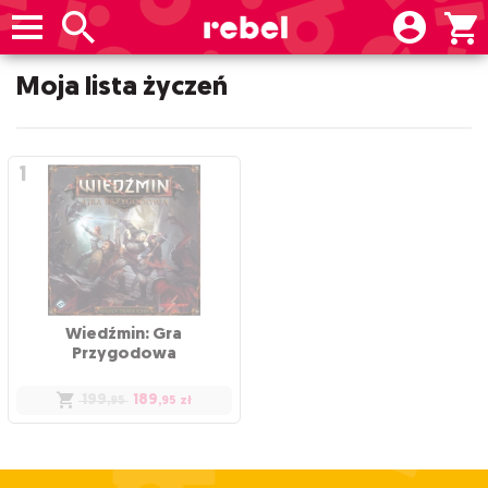
Moja lista życzeń
Wiedźmin: Gra
Przygodowa
199
189
,95
,95
zł