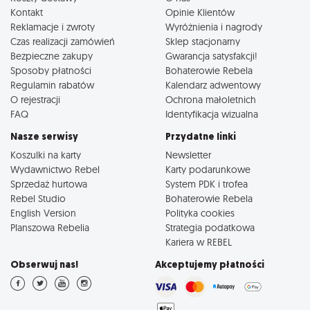
Kontakt
Opinie Klientów
Reklamacje i zwroty
Wyróżnienia i nagrody
Czas realizacji zamówień
Sklep stacjonarny
Bezpieczne zakupy
Gwarancja satysfakcji!
Sposoby płatności
Bohaterowie Rebela
Regulamin rabatów
Kalendarz adwentowy
O rejestracji
Ochrona małoletnich
FAQ
Identyfikacja wizualna
Nasze serwisy
Przydatne linki
Koszulki na karty
Newsletter
Wydawnictwo Rebel
Karty podarunkowe
Sprzedaż hurtowa
System PDK i trofea
Rebel Studio
Bohaterowie Rebela
English Version
Polityka cookies
Planszowa Rebelia
Strategia podatkowa
Kariera w REBEL
Obserwuj nas!
Akceptujemy płatności