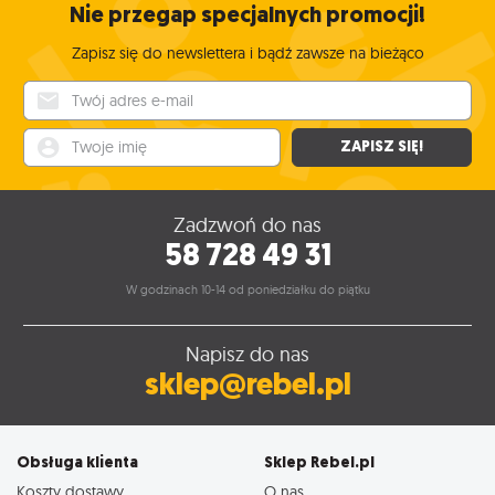
Nie przegap specjalnych promocji!
Zapisz się do newslettera i bądź zawsze na bieżąco
Twój adres e-mail
Twoje imię
ZAPISZ SIĘ!
Zadzwoń do nas
58 728 49 31
W godzinach 10-14 od poniedziałku do piątku
Napisz do nas
sklep@rebel.pl
Obsługa klienta
Sklep Rebel.pl
Koszty dostawy
O nas