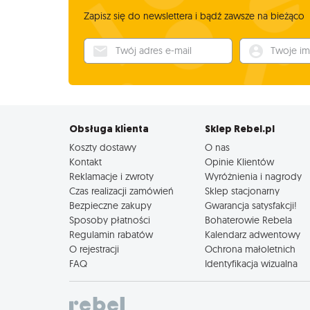
Zapisz się do newslettera i bądź zawsze na bieżąco
Twój adres e-mail
Twoje imię
Obsługa klienta
Sklep Rebel.pl
Koszty dostawy
O nas
Kontakt
Opinie Klientów
Reklamacje i zwroty
Wyróżnienia i nagrody
Czas realizacji zamówień
Sklep stacjonarny
Bezpieczne zakupy
Gwarancja satysfakcji!
Sposoby płatności
Bohaterowie Rebela
Regulamin rabatów
Kalendarz adwentowy
O rejestracji
Ochrona małoletnich
FAQ
Identyfikacja wizualna