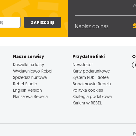
W
ZAPISZ SIĘ!
Napisz do nas
Nasze serwisy
Przydatne linki
O
Koszulki na karty
Newsletter
Wydawnictwo Rebel
Karty podarunkowe
Sprzedaż hurtowa
System PDK i trofea
Rebel Studio
Bohaterowie Rebela
English Version
Polityka cookies
Planszowa Rebelia
Strategia podatkowa
Kariera w REBEL
P