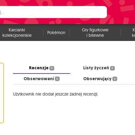
Karcianki
Gry figurkowe
K
Pokémon
kolekcjonerskie
i bitewne
k
Recenzje
Listy życzeń
0
0
Obserwowani
Obserwujący
0
0
Użytkownik nie dodał jeszcze żadnej recenzji.