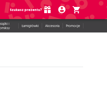
Szukasz prezentu?
siążki i
Łamigłówki
Akcesoria
Promocje
omiksy