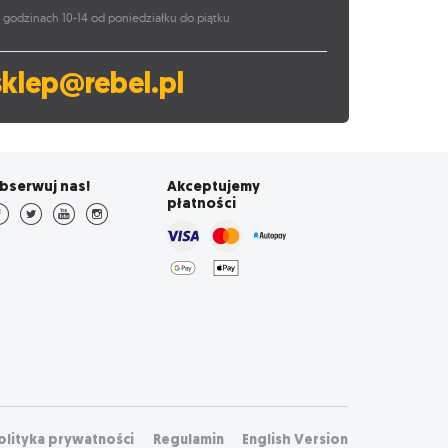
 godzinach 10-14 od poniedziałku do piątku
sklep@rebel.pl
bserwuj nas!
Akceptujemy
płatności
olityka prywatności
Regulamin
English Version