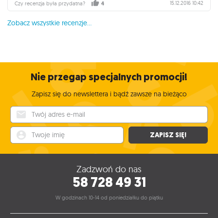
15.12.2016 10:42
Czy recenzja była przydatna?
4
Zobacz wszystkie recenzje...
Nie przegap specjalnych promocji!
Zapisz się do newslettera i bądź zawsze na bieżąco
Twój adres e-mail
Twoje imię
ZAPISZ SIĘ!
Zadzwoń do nas
58 728 49 31
W godzinach 10-14 od poniedziałku do piątku