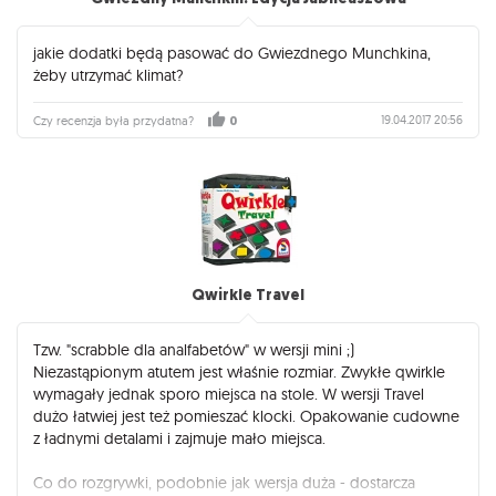
jakie dodatki będą pasować do Gwiezdnego Munchkina,
żeby utrzymać klimat?
19.04.2017 20:56
Czy recenzja była przydatna?
0
Qwirkle Travel
Tzw. "scrabble dla analfabetów" w wersji mini ;)
Niezastąpionym atutem jest właśnie rozmiar. Zwykłe qwirkle
wymagały jednak sporo miejsca na stole. W wersji Travel
dużo łatwiej jest też pomieszać klocki. Opakowanie cudowne
z ładnymi detalami i zajmuje mało miejsca.
Co do rozgrywki, podobnie jak wersja duża - dostarcza