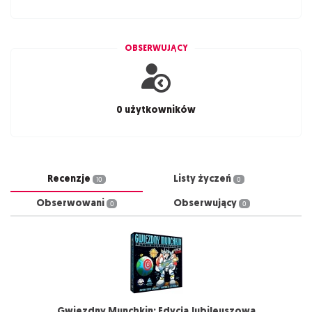
OBSERWUJĄCY
0 użytkowników
Recenzje
Listy życzeń
10
0
Obserwowani
Obserwujący
0
0
Gwiezdny Munchkin: Edycja Jubileuszowa