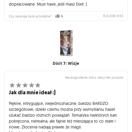
dopracowane. Must have, jeśli masz Dixit :)
15.12.2016 10:53
Czy recenzja była przydatna?
6
Dixit 7: Wizje
Recenzja klienta, który nabył ten produkt
Jak dla mnie ideał :)
Piękne, intrygujące, niejednoznaczne, bardzo BARDZO
szczegółowe, dzieki czemu można przy wymyślaniu haseł
szukać bardzo różnych powiązań. Tematyka niektórych kart
pokręcona, nierealna, ale fajnie też mieszająca to co stare i
nowe. Złocenia nadają prawie że magii.