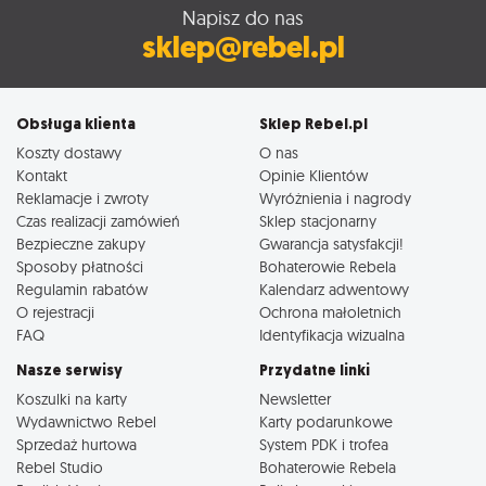
Napisz do nas
sklep@rebel.pl
Obsługa klienta
Sklep Rebel.pl
Koszty dostawy
O nas
Kontakt
Opinie Klientów
Reklamacje i zwroty
Wyróżnienia i nagrody
Czas realizacji zamówień
Sklep stacjonarny
Bezpieczne zakupy
Gwarancja satysfakcji!
Sposoby płatności
Bohaterowie Rebela
Regulamin rabatów
Kalendarz adwentowy
O rejestracji
Ochrona małoletnich
FAQ
Identyfikacja wizualna
Nasze serwisy
Przydatne linki
Koszulki na karty
Newsletter
Wydawnictwo Rebel
Karty podarunkowe
Sprzedaż hurtowa
System PDK i trofea
Rebel Studio
Bohaterowie Rebela